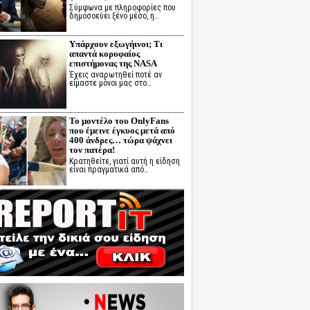
Σύμφωνα με πληροφορίες που
δημοσοεύει ξένο μέσο, η…
Υπάρχουν εξωγήινοι; Τι
απαντά κορυφαίος
επιστήμονας της NASA
Έχεις αναρωτηθεί ποτέ αν
είμαστε μόνοι μας στο…
Το μοντέλο του OnlyFans
που έμεινε έγκυος μετά από
400 άνδρες… τώρα ψάχνει
τον πατέρα!
Κρατηθείτε, γιατί αυτή η είδηση
είναι πραγματικά από…