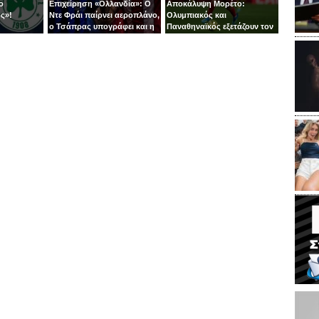
ο
Επιχείρηση «Ολλανδία»: Ο
Αποκάλυψη Μορέτο:
ς»!
Ντε Φράι παίρνει αεροπλάνο,
Ολυμπιακός και
ο Τσάπρας υπογράφει και η
Παναθηναϊκός εξετάζουν τον
άμυνα κλειδώνει!
Ιβάν Μαρτίν της Χιρόνα