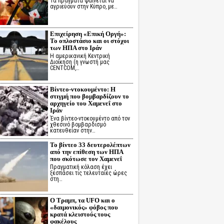
Τα πράγματα φαίνεται να
αγριεύουν στην Κύπρο, με…
Επιχείρηση «Επική Οργή»:
Το οπλοστάσιο και οι στόχοι
των ΗΠΑ στο Ιράν
Η αμερικανική Κεντρική
Διοίκηση (η γνωστή μας
CENTCOM,…
Βίντεο-ντοκουμέντο: Η
στιγμή που βομβαρδίζουν το
αρχηγείο του Χαμενεΐ στο
Ιράν
Ένα βίντεο-ντοκουμέντο από τον
χθεσινό βομβαρδισμό
κατευθείαν στην…
Το βίντεο 33 δευτερολέπτων
από την επίθεση των ΗΠΑ
που σκότωσε τον Χαμενεΐ
Πραγματική κόλαση έχει
ξεσπάσει τις τελευταίες ώρες
στη…
Ο Τραμπ, τα UFO και ο
«δαιμονικός» φόβος που
κρατά κλειστούς τους
φακέλους