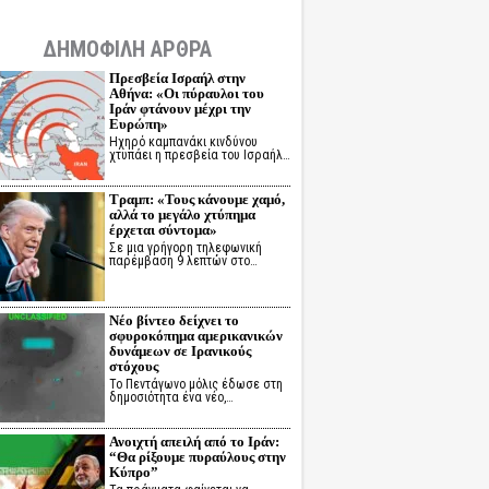
ΔΗΜΟΦΙΛΗ ΑΡΘΡΑ
Πρεσβεία Ισραήλ στην
Αθήνα: «Οι πύραυλοι του
Ιράν φτάνουν μέχρι την
Ευρώπη»
Ηχηρό καμπανάκι κινδύνου
χτυπάει η πρεσβεία του Ισραήλ…
Τραμπ: «Τους κάνουμε χαμό,
αλλά το μεγάλο χτύπημα
έρχεται σύντομα»
Σε μια γρήγορη τηλεφωνική
παρέμβαση 9 λεπτών στο…
Νέο βίντεο δείχνει το
σφυροκόπημα αμερικανικών
δυνάμεων σε Ιρανικούς
στόχους
Το Πεντάγωνο μόλις έδωσε στη
δημοσιότητα ένα νέο,…
Ανοιχτή απειλή από το Ιράν:
“Θα ρίξουμε πυραύλους στην
Κύπρο”