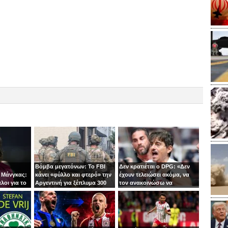
Βόμβα μεγατόνων: Το FBI
Δεν κρατιέται ο DPG: «Δεν
 Μάνγκας:
κάνει «φύλλο και φτερό» την
έχουν τελειώσει ακόμα, να
λοι για το
Αργεντινή για ξέπλυμα 300
τον ανακοινώσω να
τινγκ
εκατ. ευρώ!
τρέχουν;»