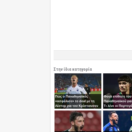
Στην ίδια κατηγορία
Πώς ο Παναθηναϊκός
Φουλ επίθεση του
«ασφάλισε» το deal με τη
Παναθηναϊκού για
Λέστερ για τον Κρίστιανσεν
Τι λένε οι Πορτογά
“deal” με τη Σπόρ