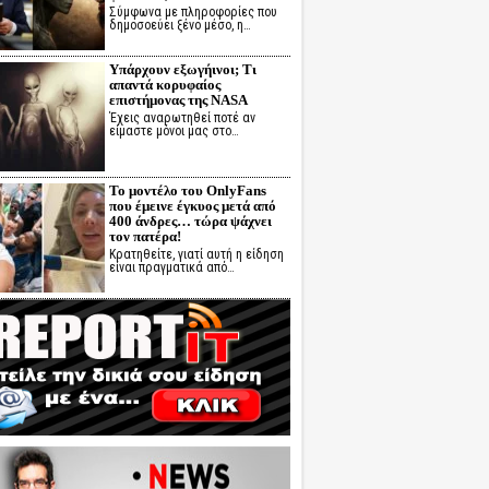
Σύμφωνα με πληροφορίες που
δημοσοεύει ξένο μέσο, η…
Υπάρχουν εξωγήινοι; Τι
απαντά κορυφαίος
επιστήμονας της NASA
Έχεις αναρωτηθεί ποτέ αν
είμαστε μόνοι μας στο…
Το μοντέλο του OnlyFans
που έμεινε έγκυος μετά από
400 άνδρες… τώρα ψάχνει
τον πατέρα!
Κρατηθείτε, γιατί αυτή η είδηση
είναι πραγματικά από…