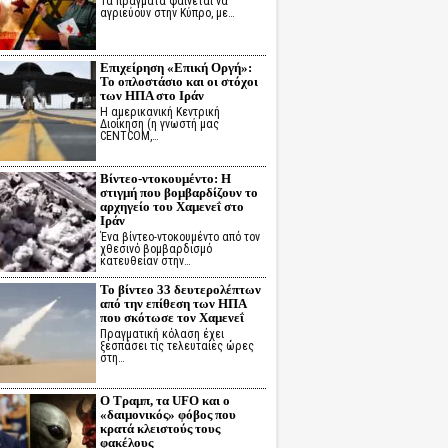
Τα πράγματα φαίνεται να
αγριεύουν στην Κύπρο, με…
Επιχείρηση «Επική Οργή»:
Το οπλοστάσιο και οι στόχοι
των ΗΠΑ στο Ιράν
Η αμερικανική Κεντρική
Διοίκηση (η γνωστή μας
CENTCOM,…
Βίντεο-ντοκουμέντο: Η
στιγμή που βομβαρδίζουν το
αρχηγείο του Χαμενεΐ στο
Ιράν
Ένα βίντεο-ντοκουμέντο από τον
χθεσινό βομβαρδισμό
κατευθείαν στην…
Το βίντεο 33 δευτερολέπτων
από την επίθεση των ΗΠΑ
που σκότωσε τον Χαμενεΐ
Πραγματική κόλαση έχει
ξεσπάσει τις τελευταίες ώρες
στη…
Ο Τραμπ, τα UFO και ο
«δαιμονικός» φόβος που
κρατά κλειστούς τους
φακέλους