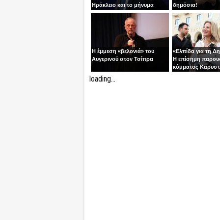
Ηράκλειο και το μήνυμα
δημόσια!
ανατροπής
Η έμμεση «βελονιά» του
«Ελπίδα για τη Δ
Αυγερινού στον Τσίπρα
Η επίσημη παρου
κόμματος Καρυστ
Ολύμπιον
loading...