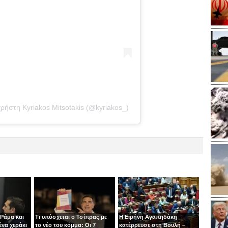
ρήστη Kyriakos Mitsotakis (@kyriakos_)
 Ράμα και
Τι υπόσχεται ο Τσίπρας με
Η Ειρήνη Αγαπηδάκη
ένα χεράκι
το νέο του κόμμα: Οι 7
κατέρρευσε στη Βουλή –