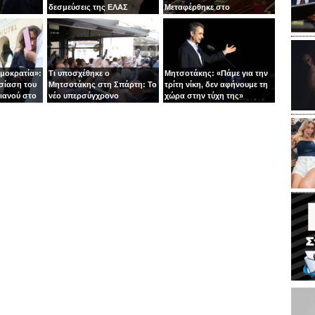
δεσμεύσεις της ΕΛΑΣ
Μεταφέρθηκε στο
νοσοκομείο με ασθενοφόρο
ημοκρατία»:
Τι υποσχέθηκε ο
Μητσοτάκης: «Πάμε για την
σίαση του
Μητσοτάκης στη Σπάρτη: Το
τρίτη νίκη, δεν αφήνουμε τη
ιανού στο
νέο υπερσύγχρονο
χώρα στην τύχη της»
νοσοκομείο και το «φρένο»
στις παροχές χωρίς
αντίκρισμα