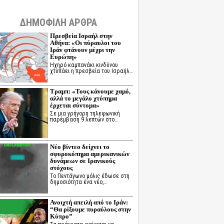
ΔΗΜΟΦΙΛΗ ΑΡΘΡΑ
Πρεσβεία Ισραήλ στην
Αθήνα: «Οι πύραυλοι του
Ιράν φτάνουν μέχρι την
Ευρώπη»
Ηχηρό καμπανάκι κινδύνου
χτυπάει η πρεσβεία του Ισραήλ…
Τραμπ: «Τους κάνουμε χαμό,
αλλά το μεγάλο χτύπημα
έρχεται σύντομα»
Σε μια γρήγορη τηλεφωνική
παρέμβαση 9 λεπτών στο…
Νέο βίντεο δείχνει το
σφυροκόπημα αμερικανικών
δυνάμεων σε Ιρανικούς
στόχους
Το Πεντάγωνο μόλις έδωσε στη
δημοσιότητα ένα νέο,…
Ανοιχτή απειλή από το Ιράν:
“Θα ρίξουμε πυραύλους στην
Κύπρο”