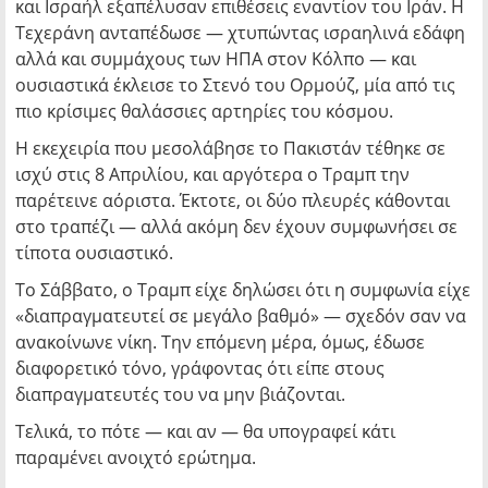
και Ισραήλ εξαπέλυσαν επιθέσεις εναντίον του Ιράν. Η
Τεχεράνη ανταπέδωσε — χτυπώντας ισραηλινά εδάφη
αλλά και συμμάχους των ΗΠΑ στον Κόλπο — και
ουσιαστικά έκλεισε το Στενό του Ορμούζ, μία από τις
πιο κρίσιμες θαλάσσιες αρτηρίες του κόσμου.
Η εκεχειρία που μεσολάβησε το Πακιστάν τέθηκε σε
ισχύ στις 8 Απριλίου, και αργότερα ο Τραμπ την
παρέτεινε αόριστα. Έκτοτε, οι δύο πλευρές κάθονται
στο τραπέζι — αλλά ακόμη δεν έχουν συμφωνήσει σε
τίποτα ουσιαστικό.
Το Σάββατο, ο Τραμπ είχε δηλώσει ότι η συμφωνία είχε
«διαπραγματευτεί σε μεγάλο βαθμό» — σχεδόν σαν να
ανακοίνωνε νίκη. Την επόμενη μέρα, όμως, έδωσε
διαφορετικό τόνο, γράφοντας ότι είπε στους
διαπραγματευτές του να μην βιάζονται.
Τελικά, το πότε — και αν — θα υπογραφεί κάτι
παραμένει ανοιχτό ερώτημα.