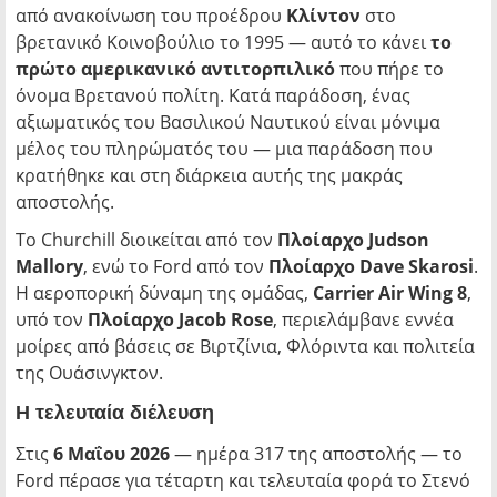
από ανακοίνωση του προέδρου
Κλίντον
στο
βρετανικό Κοινοβούλιο το 1995 — αυτό το κάνει
το
πρώτο αμερικανικό αντιτορπιλικό
που πήρε το
όνομα Βρετανού πολίτη. Κατά παράδοση, ένας
αξιωματικός του Βασιλικού Ναυτικού είναι μόνιμα
μέλος του πληρώματός του — μια παράδοση που
κρατήθηκε και στη διάρκεια αυτής της μακράς
αποστολής.
Το Churchill διοικείται από τον
Πλοίαρχο Judson
Mallory
, ενώ το Ford από τον
Πλοίαρχο Dave Skarosi
.
Η αεροπορική δύναμη της ομάδας,
Carrier Air Wing 8
,
υπό τον
Πλοίαρχο Jacob Rose
, περιελάμβανε εννέα
μοίρες από βάσεις σε Βιρτζίνια, Φλόριντα και πολιτεία
της Ουάσινγκτον.
Η τελευταία διέλευση
Στις
6 Μαΐου 2026
— ημέρα 317 της αποστολής — το
Ford πέρασε για τέταρτη και τελευταία φορά το Στενό