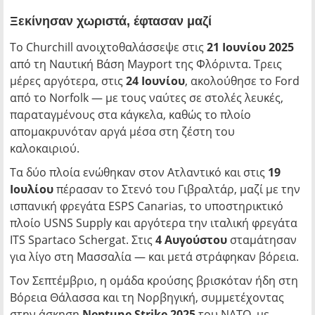
Ξεκίνησαν χωριστά, έφτασαν μαζί
Το Churchill ανοιχτοθαλάσσεψε στις
21 Ιουνίου 2025
από τη Ναυτική Βάση Mayport της Φλόριντα. Τρεις
μέρες αργότερα, στις
24 Ιουνίου
, ακολούθησε το Ford
από το Norfolk — με τους ναύτες σε στολές λευκές,
παραταγμένους στα κάγκελα, καθώς το πλοίο
απομακρυνόταν αργά μέσα στη ζέστη του
καλοκαιριού.
Τα δύο πλοία ενώθηκαν στον Ατλαντικό και στις
19
Ιουλίου
πέρασαν το Στενό του Γιβραλτάρ, μαζί με την
ισπανική φρεγάτα ESPS Canarias, το υποστηρικτικό
πλοίο USNS Supply και αργότερα την ιταλική φρεγάτα
ITS Spartaco Schergat. Στις
4 Αυγούστου
σταμάτησαν
για λίγο στη Μασσαλία — και μετά στράφηκαν βόρεια.
Τον Σεπτέμβριο, η ομάδα κρούσης βρισκόταν ήδη στη
Βόρεια Θάλασσα και τη Νορβηγική, συμμετέχοντας
στην άσκηση
Neptune Strike 2025
του ΝΑΤΟ, με