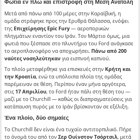
Φωτιά εν πλω και επιστροφή στη Μέση Ανατολή
Μετά από πάνω από 100 μέρες στην Καραϊβική, η
ομάδα στράφηκε προς την Ερυθρά Θάλασσα, ενόψει
της
Επιχείρησης Epic Fury
— αεροπορικών
πληγμάτων εναντίον του Ιράν. Τον Μάρτιο όμως, μια
φωτιά που ξέσπασε στο πλυντήριο του Ford ανάγκασε
το αεροπλανοφόρο να αποχωρήσει.
Πάνω από 200
ναύτες νοσηλεύτηκαν
για εισπνοή καπνού.
Το πλοίο μεταφέρθηκε για επισκευές στην
Κρήτη και
την Κροατία
, ενώ τα υπόλοιπα πλοία της ομάδας
παρέμειναν σε θέση. Περίπου έναν μήνα αργότερα,
στις
17 Απριλίου
, το Ford ήταν πάλι στη θέση του —
μαζί με το Churchill — καθώς οι διαπραγματεύσεις για
κατάπαυση πυρός με το Ιράν βρίσκονταν σε εξέλιξη.
Ένα πλοίο, δύο σημαίες
Το Churchill δεν είναι ένα τυχαίο αντιτορπιλικό. Πήρε
το όνομά του από τον
Σερ Ουίνστον Τσόρτσιλ
, μετά