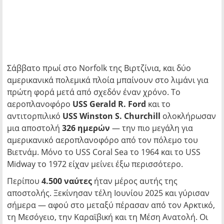
Σάββατο πρωί στο Norfolk της Βιρτζίνια, και δύο
αμερικανικά πολεμικά πλοία μπαίνουν στο λιμάνι για
πρώτη φορά μετά από σχεδόν έναν χρόνο. Το
αεροπλανοφόρο
USS Gerald R. Ford
και το
αντιτορπιλικό
USS Winston S. Churchill
ολοκλήρωσαν
μια αποστολή
326 ημερών
— την πιο μεγάλη για
αμερικανικό αεροπλανοφόρο από τον πόλεμο του
Βιετνάμ. Μόνο το USS Coral Sea το 1964 και το USS
Midway το 1972 είχαν μείνει έξω περισσότερο.
Περίπου
4.500 ναύτες
ήταν μέρος αυτής της
αποστολής. Ξεκίνησαν τέλη Ιουνίου 2025 και γύρισαν
σήμερα — αφού στο μεταξύ πέρασαν από τον Αρκτικό,
τη Μεσόγειο, την Καραϊβική και τη Μέση Ανατολή. Οι