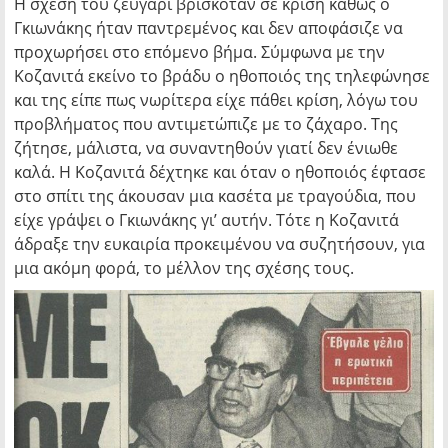
Η σχέση του ζευγάρι βρισκόταν σε κρίση καθώς ο
Γκιωνάκης ήταν παντρεμένος και δεν αποφάσιζε να
προχωρήσει στο επόμενο βήμα. Σύμφωνα με την
Κοζανιτά εκείνο το βράδυ ο ηθοποιός της τηλεφώνησε
και της είπε πως νωρίτερα είχε πάθει κρίση, λόγω του
προβλήματος που αντιμετώπιζε με το ζάχαρο. Της
ζήτησε, μάλιστα, να συναντηθούν γιατί δεν ένιωθε
καλά. Η Κοζανιτά δέχτηκε και όταν ο ηθοποιός έφτασε
στο σπίτι της άκουσαν μια κασέτα με τραγούδια, που
είχε γράψει ο Γκιωνάκης γι’ αυτήν. Τότε η Κοζανιτά
άδραξε την ευκαιρία προκειμένου να συζητήσουν, για
μια ακόμη φορά, το μέλλον της σχέσης τους.