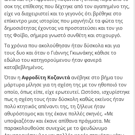
σοκ της επίθεσης που δέχτηκε από τον αγαπημένο της,
είχε να διαχειριστεί και το γεγονός ότι βρέθηκε στο
επίκεντρο μιας ιστορίας που μαγνήτιζε τα φώτα της
δημοσιότητας έχοντας να προστατεύσει και τον γιο
της Φοίβο, σήμερα γνωστό συνθέτη και στιχουργό.
Τα χρόνια που ακολούθησαν ήταν δύσκολα και για
τους δυο και όταν ο Γιάννης Γκιωνάκης κάθισε το
εδώλιο του κατηγορούμενου ήταν φανερά
καταβεβλημένος.
Όταν η
Αφροδίτη Κοζανιτά
ανέβηκε στο βήμα του
μάρτυρα μίλησε για τη σχέση της με τον ηθοποιό τον
οποίο, όπως είπε, είχε ερωτευτεί. Ωστόσο, ισχυρίστηκε
πως η σχέση τους ήταν δύσκολη καθώς εκείνος ήταν
πολύ κτητικός απέναντι της, τη ζήλευε ήταν
αθυρόστομος και της έκανε πολλές σκηνές. «Με
υποψιαζόταν και έκανε απίθανα πράγματα. Με
παρακολουθούσε συνεχώς με το ψευδώνυμο