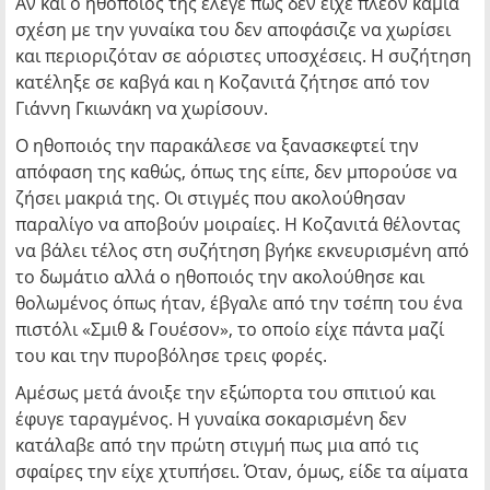
Αν και ο ηθοποιός της έλεγε πως δεν είχε πλέον καμία
σχέση με την γυναίκα του δεν αποφάσιζε να χωρίσει
και περιοριζόταν σε αόριστες υποσχέσεις. Η συζήτηση
κατέληξε σε καβγά και η Κοζανιτά ζήτησε από τον
Γιάννη Γκιωνάκη να χωρίσουν.
Ο ηθοποιός την παρακάλεσε να ξανασκεφτεί την
απόφαση της καθώς, όπως της είπε, δεν μπορούσε να
ζήσει μακριά της. Οι στιγμές που ακολούθησαν
παραλίγο να αποβούν μοιραίες. Η Κοζανιτά θέλοντας
να βάλει τέλος στη συζήτηση βγήκε εκνευρισμένη από
το δωμάτιο αλλά ο ηθοποιός την ακολούθησε και
θολωμένος όπως ήταν, έβγαλε από την τσέπη του ένα
πιστόλι «Σμιθ & Γουέσον», το οποίο είχε πάντα μαζί
του και την πυροβόλησε τρεις φορές.
Αμέσως μετά άνοιξε την εξώπορτα του σπιτιού και
έφυγε ταραγμένος. Η γυναίκα σοκαρισμένη δεν
κατάλαβε από την πρώτη στιγμή πως μια από τις
σφαίρες την είχε χτυπήσει. Όταν, όμως, είδε τα αίματα