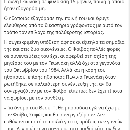
Γιάννη Γκιωνάκη σε φυλάκιση 15 μηνών, ποινή η οποία
ήταν εξαγοράσιμη.
Ο ηθοποιός εξαγόρασε την ποινή του και έφυγε
ελεύθερος από το δικαστήριο γράφοντας με αυτό τον
τρόπο τον επίλογο της πολύκροτης ιστορίας.
Η συγκεκριμένη υπόθεση άφησε ανεξίτηλα τα σημάδια
της και στις δυο οικογένειες. Ο Φοίβος πολλές φορές
σε συνεντεύξεις του έχει αναφερθεί στη σχέση της
μητέρας του με τον Γκιωνάκη αλλά όχι στα γεγονότα
του Οκτωβρίου του 1984. Αλλά και η κόρη του
ηθοποιού, επίσης ηθοποιός Πωλίνα Γκιωνάκη όταν
ρωτήθηκε, σε παλαιότερη συνέντευξη της, αν θα
συνεργαζόταν με τον Φοίβο, είπε πως δεν έχει τίποτα
να χωρίσει με τον συνθέτη.
«Για όνομα του Θεού. Τι θα μπορούσα εγώ να έχω με
τον Φοίβο; Σαφώς και θα συνεργαζόμουν. Δεν
ευθύνονται ποτέ τα παιδιά για τις πράξεις των γονιών
τους. Δεν πρέπει να ρίχνουμε στα παιδιά κάτι, αν δεν