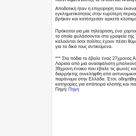
Αποδοτική ήταν η επιχείρηση που έκανα
εγκληματικότητας στην ευρύτερη περιο
βρήκαν και κατέσχεσαν αρκετά κλοπιμα
Πρόκειται για μία τηλεόραση, ένα χορτ
τα οποία φυλάσσονται στα γραφεία της
καλούνται όσοι πολίτες έχουν πέσει θύ
για τα δικά τους αντικείμενα.
*** Στα πόδια το έβαλε ένας 27χρονος 
Λάρισα από μια ανασφάλιστη μπαλκον
39χρονη ένοικο που έβαλε τις φωνές κα
διαρρήκτης συνελήφθη από αστυνομικούς
παράνομα στην Ελλάδα. Έτσι, οδηγήθη
κατηγορίες για απόπειρα κλοπής και 
Πηγή:
Πηγή