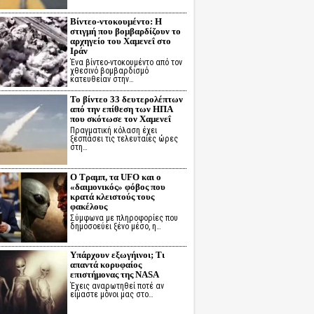
Βίντεο-ντοκουμέντο: Η
στιγμή που βομβαρδίζουν το
αρχηγείο του Χαμενεΐ στο
Ιράν
Ένα βίντεο-ντοκουμέντο από τον
χθεσινό βομβαρδισμό
κατευθείαν στην…
Το βίντεο 33 δευτερολέπτων
από την επίθεση των ΗΠΑ
που σκότωσε τον Χαμενεΐ
Πραγματική κόλαση έχει
ξεσπάσει τις τελευταίες ώρες
στη…
Ο Τραμπ, τα UFO και ο
«δαιμονικός» φόβος που
κρατά κλειστούς τους
φακέλους
Σύμφωνα με πληροφορίες που
δημοσοεύει ξένο μέσο, η…
Υπάρχουν εξωγήινοι; Τι
απαντά κορυφαίος
επιστήμονας της NASA
Έχεις αναρωτηθεί ποτέ αν
είμαστε μόνοι μας στο…