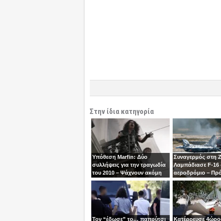
Στην ίδια κατηγορία
Υπόθεση Marfin: Δύο
Συναγερμός στη 
συλλήψεις για την τραγωδία
Λαμπάδιασε F-16
του 2010 – Ψάχνουν ακόμη
αεροδρόμιο – Πρ
μία γυναίκα
βγει την τελευταία
χειριστής
Τον “έδωσε” το… παπούτσι
Κατέρρευσε 4ώρ