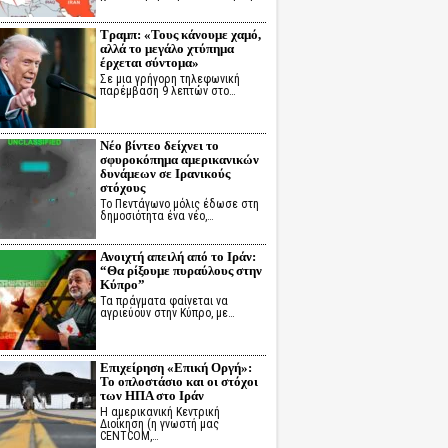
Τραμπ: «Τους κάνουμε χαμό,
αλλά το μεγάλο χτύπημα
έρχεται σύντομα»
Σε μια γρήγορη τηλεφωνική
παρέμβαση 9 λεπτών στο…
Νέο βίντεο δείχνει το
σφυροκόπημα αμερικανικών
δυνάμεων σε Ιρανικούς
στόχους
Το Πεντάγωνο μόλις έδωσε στη
δημοσιότητα ένα νέο,…
Ανοιχτή απειλή από το Ιράν:
“Θα ρίξουμε πυραύλους στην
Κύπρο”
Τα πράγματα φαίνεται να
αγριεύουν στην Κύπρο, με…
Επιχείρηση «Επική Οργή»:
Το οπλοστάσιο και οι στόχοι
των ΗΠΑ στο Ιράν
Η αμερικανική Κεντρική
Διοίκηση (η γνωστή μας
CENTCOM,…