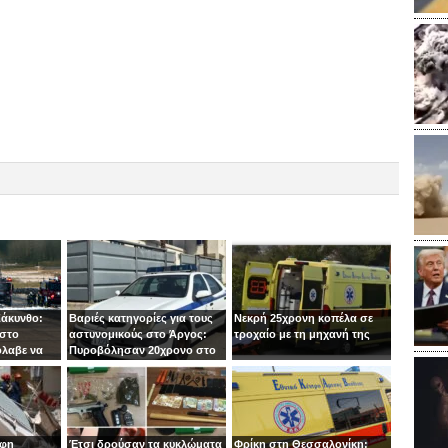
Ζάκυνθο:
Βαριές κατηγορίες για τους
Νεκρή 25χρονη κοπέλα σε
 στο
αστυνομικούς στο Άργος:
τροχαίο με τη μηχανή της
όλαβε να
Πυροβόλησαν 20χρονο στο
 στιγμή ο
κεφάλι
οφη
Έτσι δρούσαν τα κυκλώματα
Φρίκη στη Θεσσαλονίκη: