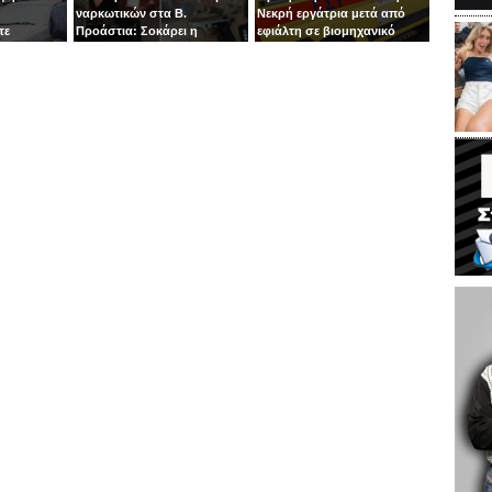
ναρκωτικών στα Β.
Νεκρή εργάτρια μετά από
τε
Προάστια: Σοκάρει η
εφιάλτη σε βιομηχανικό
εμπλοκή παιδιών 13 και 14
πλυντήριο
ετών