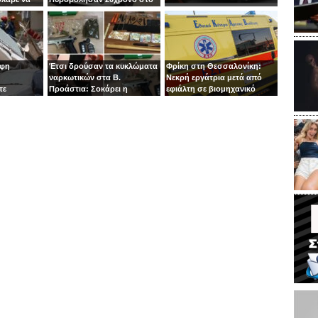
 στιγμή ο
κεφάλι
οφη
Έτσι δρούσαν τα κυκλώματα
Φρίκη στη Θεσσαλονίκη:
ναρκωτικών στα Β.
Νεκρή εργάτρια μετά από
τε
Προάστια: Σοκάρει η
εφιάλτη σε βιομηχανικό
εμπλοκή παιδιών 13 και 14
πλυντήριο
ετών