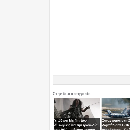
Στην ίδια κατηγορία
Υπόθεση Marfin: Δύο
Συναγερμός στη 
συλλήψεις για την τραγωδία
Λαμπάδιασε F-16
του 2010 – Ψάχνουν ακόμη
αεροδρόμιο – Πρ