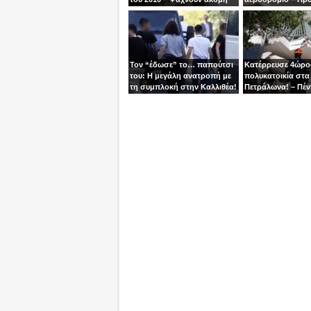
μία γυναίκα
βγει την τελευταία
χειριστής
Τον “έδωσε” το… παπούτσι
Κατέρρευσε 4ώρ
του: Η μεγάλη ανατροπή με
πολυκατοικία στα
τη συμπλοκή στην Καλλιθέα!
Πετράλωνα! – Πέν
προσαγωγές