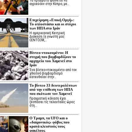
Τα πράγματα φαίνεται να
αγριεύουν στην Κύπρο, με…
Επιχείρηση «Επική Οργή»:
Το οπλοστάσιο και οι στόχοι
των ΗΠΑ στο Ιράν
Η αμερικανική Κεντρική
Διοίκηση (η γνωστή μας
CENTCOM,…
Βίντεο-ντοκουμέντο: Η
στιγμή που βομβαρδίζουν το
αρχηγείο του Χαμενεΐ στο
Ιράν
Ένα βίντεο-ντοκουμέντο από τον
χθεσινό βομβαρδισμό
κατευθείαν στην…
Το βίντεο 33 δευτερολέπτων
από την επίθεση των ΗΠΑ
που σκότωσε τον Χαμενεΐ
Πραγματική κόλαση έχει
ξεσπάσει τις τελευταίες ώρες
στη…
Ο Τραμπ, τα UFO και ο
«δαιμονικός» φόβος που
κρατά κλειστούς τους
φακέλους