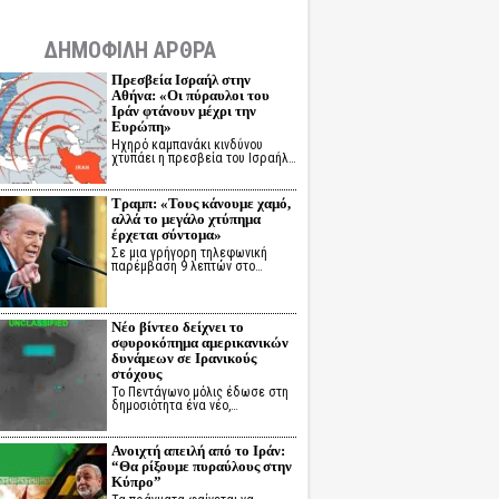
ΔΗΜΟΦΙΛΗ ΑΡΘΡΑ
Πρεσβεία Ισραήλ στην
Αθήνα: «Οι πύραυλοι του
Ιράν φτάνουν μέχρι την
Ευρώπη»
Ηχηρό καμπανάκι κινδύνου
χτυπάει η πρεσβεία του Ισραήλ…
Τραμπ: «Τους κάνουμε χαμό,
αλλά το μεγάλο χτύπημα
έρχεται σύντομα»
Σε μια γρήγορη τηλεφωνική
παρέμβαση 9 λεπτών στο…
Νέο βίντεο δείχνει το
σφυροκόπημα αμερικανικών
δυνάμεων σε Ιρανικούς
στόχους
Το Πεντάγωνο μόλις έδωσε στη
δημοσιότητα ένα νέο,…
Ανοιχτή απειλή από το Ιράν:
“Θα ρίξουμε πυραύλους στην
Κύπρο”