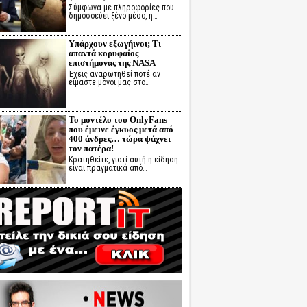
Σύμφωνα με πληροφορίες που
δημοσοεύει ξένο μέσο, η…
Υπάρχουν εξωγήινοι; Τι
απαντά κορυφαίος
επιστήμονας της NASA
Έχεις αναρωτηθεί ποτέ αν
είμαστε μόνοι μας στο…
Το μοντέλο του OnlyFans
που έμεινε έγκυος μετά από
400 άνδρες… τώρα ψάχνει
τον πατέρα!
Κρατηθείτε, γιατί αυτή η είδηση
είναι πραγματικά από…