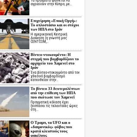
Τα πράγματα φαίνεται να
αγριεύουν στην Κύπρο, με…
Επιχείρηση «Επική Οργή»:
Το οπλοστάσιο και οι στόχοι
των ΗΠΑ στο Ιράν
Η αμερικανική Κεντρική
Διοίκηση (η γνωστή μας
CENTCOM,…
Βίντεο-ντοκουμέντο: Η
στιγμή που βομβαρδίζουν το
αρχηγείο του Χαμενεΐ στο
Ιράν
Ένα βίντεο-ντοκουμέντο από τον
χθεσινό βομβαρδισμό
κατευθείαν στην…
Το βίντεο 33 δευτερολέπτων
από την επίθεση των ΗΠΑ
που σκότωσε τον Χαμενεΐ
Πραγματική κόλαση έχει
ξεσπάσει τις τελευταίες ώρες
στη…
Ο Τραμπ, τα UFO και ο
«δαιμονικός» φόβος που
κρατά κλειστούς τους
φακέλους