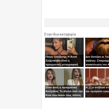
Στην ίδια κατηγορία
Ποιος Ολεξάντρ; Η Άννα
Δεν άντεξαν οι Το
Ζούμπκοβα είναι η
παίκτες: Σπαραγμ
πραγματική μεταγραφική
ανακοίνωση του Α
“βόμβα” της ΑΕΚ!
τoν Σταύρο
Είναι αυτή η πραγματική
Η J.Lo ανέβηκε σ
Αντζελίνα; Το βίντεο από την
και «μοίρασε εγκε
Κίνα που έκανε τους πάντες
να μιλούν για κλώνους