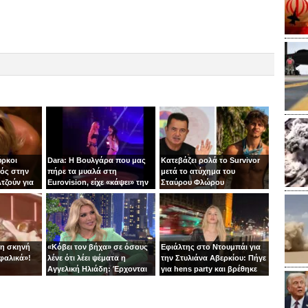
ύρκοι
Dara: Η Βουλγάρα που μας
Κατεβάζει ρολά το Survivor
ός στην
πήρε τα μυαλά στη
μετά το ατύχημα του
τζούν για
Eurovision, είχε «κάψει» την
Σταύρου Φλώρου
πίστα με τη Φουρέιρα!
τη σκηνή
«Κόβει τον βήχα» σε όσους
Εφιάλτης στο Ντουμπάι για
φαλικά»!
λένε ότι λέει ψέματα η
την Στυλιάνα Αβερκίου: Πήγε
Αγγελική Ηλιάδη: Έρχονται
για hens party και βρέθηκε
αγωγές!
στις αναχαιτίσεις των
πυραύλων