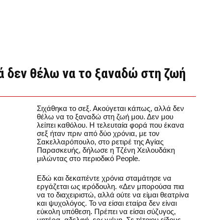
ά δεν θέλω να το ξαναδώ στη ζωή
Σιχάθηκα το σεξ. Ακούγεται κάπως, αλλά δεν
θέλω να το ξαναδώ στη ζωή μου. Δεν μου
λείπει καθόλου. Η τελευταία φορά που έκανα
σεξ ήταν πριν από δύο χρόνια, με τον
Σακελλαρόπουλο, στο ρετιρέ της Αγίας
Παρασκευής, δήλωσε η Τζένη Χειλουδάκη
μιλώντας στο περιοδικό People.
Εδώ και δεκαπέντε χρόνια σταμάτησε να
εργάζεται ως ιερόδουλη. «Δεν μπορούσα πια
να το διαχειριστώ, αλλά ούτε να είμαι θεατρίνα
και ψυχολόγος. Το να είσαι εταίρα δεν είναι
εύκολη υπόθεση. Πρέπει να είσαι σύζυγος,
μητέρα, αδελφή, ερωμένη. Σε τέτοιου είδους