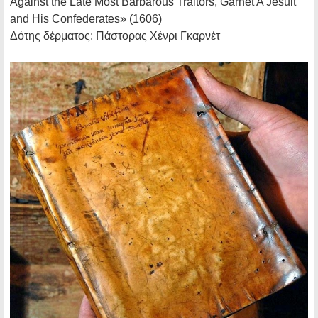
Against the Late Most Barbarous Traitors, Garnet A Jesuit
and His Confederates»
(1606)
Δότης δέρματος:
Πάστορας Χένρι Γκαρνέτ