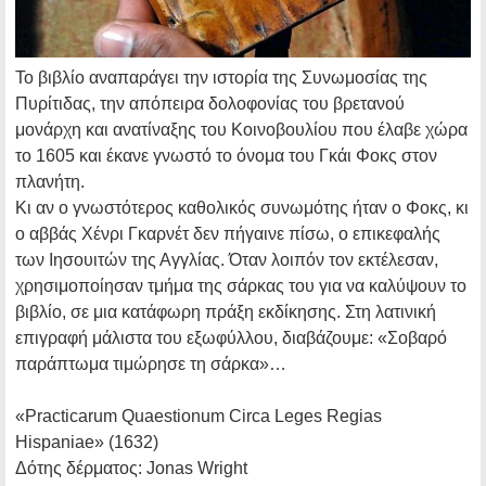
Το βιβλίο αναπαράγει την ιστορία της Συνωμοσίας της
Πυρίτιδας, την απόπειρα δολοφονίας του βρετανού
μονάρχη και ανατίναξης του Κοινοβουλίου που έλαβε χώρα
το 1605 και έκανε γνωστό το όνομα του Γκάι Φοκς στον
πλανήτη.
Κι αν ο γνωστότερος καθολικός συνωμότης ήταν ο Φοκς, κι
ο αββάς Χένρι Γκαρνέτ δεν πήγαινε πίσω, ο επικεφαλής
των Ιησουιτών της Αγγλίας. Όταν λοιπόν τον εκτέλεσαν,
χρησιμοποίησαν τμήμα της σάρκας του για να καλύψουν το
βιβλίο, σε μια κατάφωρη πράξη εκδίκησης. Στη λατινική
επιγραφή μάλιστα του εξωφύλλου, διαβάζουμε: «Σοβαρό
παράπτωμα τιμώρησε τη σάρκα»…
«Practicarum Quaestionum Circa Leges Regias
Hispaniae»
(1632)
Δότης δέρματος:
Jonas Wright