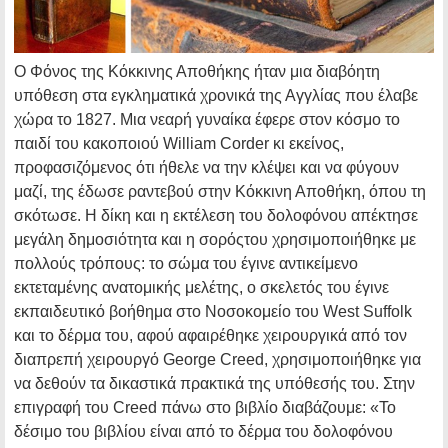
Ο Φόνος της Κόκκινης Αποθήκης ήταν μια διαβόητη
υπόθεση στα εγκληματικά χρονικά της Αγγλίας που έλαβε
χώρα το 1827. Μια νεαρή γυναίκα έφερε στον κόσμο το
παιδί του κακοποιού William Corder κι εκείνος,
προφασιζόμενος ότι ήθελε να την κλέψει και να φύγουν
μαζί, της έδωσε ραντεβού στην Κόκκινη Αποθήκη, όπου τη
σκότωσε. Η δίκη και η εκτέλεση του δολοφόνου απέκτησε
μεγάλη δημοσιότητα και η σορόςτου χρησιμοποιήθηκε με
πολλούς τρόπους: το σώμα του έγινε αντικείμενο
εκτεταμένης ανατομικής μελέτης, ο σκελετός του έγινε
εκπαιδευτικό βοήθημα στο Νοσοκομείο του West Suffolk
και το δέρμα του, αφού αφαιρέθηκε χειρουργικά από τον
διαπρεπή χειρουργό George Creed, χρησιμοποιήθηκε για
να δεθούν τα δικαστικά πρακτικά της υπόθεσής του. Στην
επιγραφή του Creed πάνω στο βιβλίο διαβάζουμε: «Το
δέσιμο του βιβλίου είναι από το δέρμα του δολοφόνου