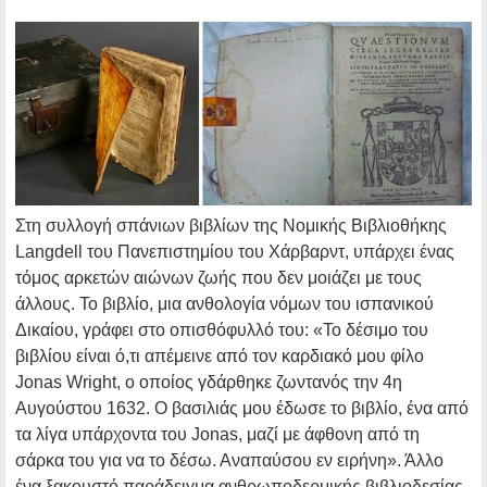
Στη συλλογή σπάνιων βιβλίων της Νομικής Βιβλιοθήκης
Langdell του Πανεπιστημίου του Χάρβαρντ, υπάρχει ένας
τόμος αρκετών αιώνων ζωής που δεν μοιάζει με τους
άλλους. Το βιβλίο, μια ανθολογία νόμων του ισπανικού
Δικαίου, γράφει στο οπισθόφυλλό του: «Το δέσιμο του
βιβλίου είναι ό,τι απέμεινε από τον καρδιακό μου φίλο
Jonas Wright, ο οποίος γδάρθηκε ζωντανός την 4η
Αυγούστου 1632. Ο βασιλιάς μου έδωσε το βιβλίο, ένα από
τα λίγα υπάρχοντα του Jonas, μαζί με άφθονη από τη
σάρκα του για να το δέσω. Αναπαύσου εν ειρήνη». Άλλο
ένα ξακουστό παράδειγμα ανθρωποδερμικής βιβλιοδεσίας,