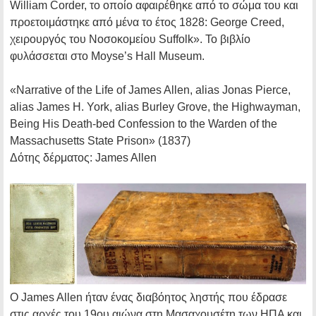
William Corder, το οποίο αφαιρέθηκε από το σώμα του και
προετοιμάστηκε από μένα το έτος 1828: George Creed,
χειρουργός του Νοσοκομείου Suffolk». Το βιβλίο
φυλάσσεται στο Moyse’s Hall Museum.
«Narrative of the Life of James Allen, alias Jonas Pierce,
alias James H. York, alias Burley Grove, the Highwayman,
Being His Death-bed Confession to the Warden of the
Massachusetts State Prison»
(1837)
Δότης δέρματος:
James Allen
Ο James Allen ήταν ένας διαβόητος ληστής που έδρασε
στις αρχές του 19ου αιώνα στη Μασαχουσέτη των ΗΠΑ και