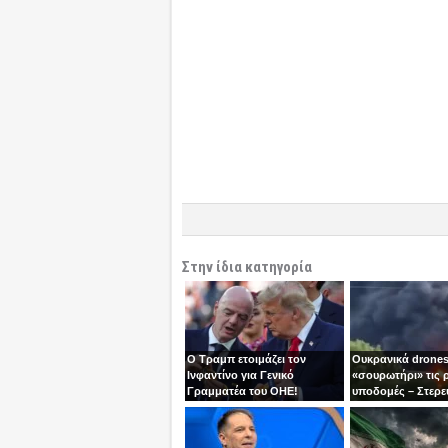
Στην ίδια κατηγορία
Ο Τραμπ ετοιμάζει τον
Ουκρανικά drones
Ινφαντίνο για Γενικό
«σουρωτήρι» τις 
Γραμματέα του ΟΗΕ!
υποδομές – Στερε
καύσιμα του Πούτ