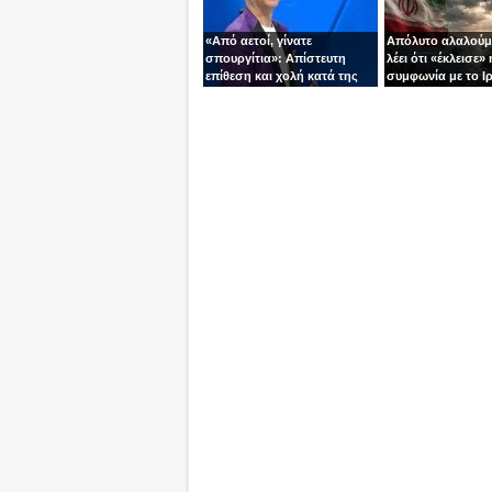
«Από αετοί, γίνατε
Απόλυτο αλαλούμ
σπουργίτια»: Απίστευτη
λέει ότι «έκλεισε» 
επίθεση και χολή κατά της
συμφωνία με το Ιρ
Ελλάδας και της Κύπρου
Τεχεράνη τον αδει
από γνωστό
ίσια!
τηλεπαρουσιαστή της
Ρουμανίας!