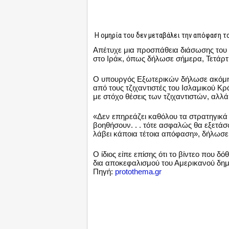
Η ομηρία του δεν μεταβάλει την απόφαση τ
Απέτυχε μια προσπάθεια διάσωσης του Β
στο Ιράκ, όπως δήλωσε σήμερα, Τετάρτ
Ο υπουργός Εξωτερικών δήλωσε ακόμη ό
από τους τζιχαντιστές του Ισλαμικού Κρ
με στόχο θέσεις των τζιχαντιστών, αλλά
«Δεν επηρεάζει καθόλου τα στρατηγικά 
βοηθήσουν. . . τότε ασφαλώς θα εξετάσο
λάβει κάποια τέτοια απόφαση», δήλωσε
Ο ίδιος είπε επίσης ότι το βίντεο που 
δια αποκεφαλισμού του Αμερικανού δημο
Πηγή:
protothema.gr