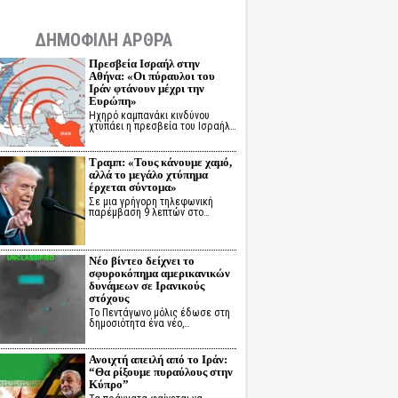
ΔΗΜΟΦΙΛΗ ΑΡΘΡΑ
Πρεσβεία Ισραήλ στην
Αθήνα: «Οι πύραυλοι του
Ιράν φτάνουν μέχρι την
Ευρώπη»
Ηχηρό καμπανάκι κινδύνου
χτυπάει η πρεσβεία του Ισραήλ…
Τραμπ: «Τους κάνουμε χαμό,
αλλά το μεγάλο χτύπημα
έρχεται σύντομα»
Σε μια γρήγορη τηλεφωνική
παρέμβαση 9 λεπτών στο…
Νέο βίντεο δείχνει το
σφυροκόπημα αμερικανικών
δυνάμεων σε Ιρανικούς
στόχους
Το Πεντάγωνο μόλις έδωσε στη
δημοσιότητα ένα νέο,…
Ανοιχτή απειλή από το Ιράν:
“Θα ρίξουμε πυραύλους στην
Κύπρο”