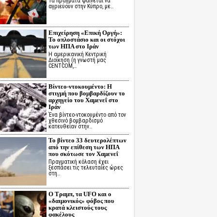
Τα πράγματα φαίνεται να
αγριεύουν στην Κύπρο, με…
Επιχείρηση «Επική Οργή»:
Το οπλοστάσιο και οι στόχοι
των ΗΠΑ στο Ιράν
Η αμερικανική Κεντρική
Διοίκηση (η γνωστή μας
CENTCOM,…
Βίντεο-ντοκουμέντο: Η
στιγμή που βομβαρδίζουν το
αρχηγείο του Χαμενεΐ στο
Ιράν
Ένα βίντεο-ντοκουμέντο από τον
χθεσινό βομβαρδισμό
κατευθείαν στην…
Το βίντεο 33 δευτερολέπτων
από την επίθεση των ΗΠΑ
που σκότωσε τον Χαμενεΐ
Πραγματική κόλαση έχει
ξεσπάσει τις τελευταίες ώρες
στη…
Ο Τραμπ, τα UFO και ο
«δαιμονικός» φόβος που
κρατά κλειστούς τους
φακέλους