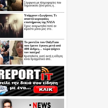
Σύμφωνα με πληροφορίες που
δημοσοεύει ξένο μέσο, η…
Υπάρχουν εξωγήινοι; Τι
απαντά κορυφαίος
επιστήμονας της NASA
Έχεις αναρωτηθεί ποτέ αν
είμαστε μόνοι μας στο…
Το μοντέλο του OnlyFans
που έμεινε έγκυος μετά από
400 άνδρες… τώρα ψάχνει
τον πατέρα!
Κρατηθείτε, γιατί αυτή η είδηση
είναι πραγματικά από…