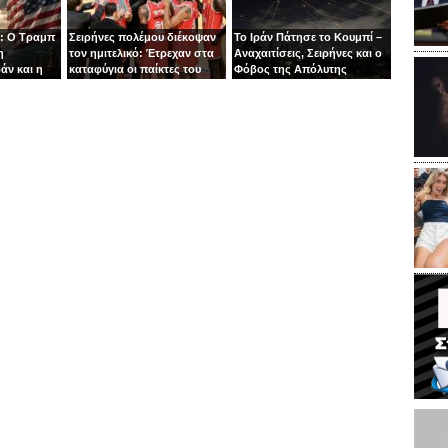
: Ο Τραμπ
Σειρήνες πολέμου διέκοψαν
Το Ιράν Πάτησε το Κουμπί –
η
τον ημιτελικό: Έτρεχαν στα
Αναχαιτίσεις, Σειρήνες και ο
άν και η
καταφύγια οι παίκτες του
Φόβος της Απόλυτης
άζει στα
Ιτούδη!
Σύρραξης