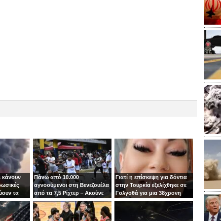
 κάνουν
Πάνω από 10.000
Γιατί η επίσκεψη για δόντια
ρωσικές
αγνοούμενοι στη Βενεζουέλα
στην Τουρκία εξελίχθηκε σε
ύουν τα
από τα 7,5 Ρίχτερ – Ακούνε
Γολγοθά για μια 38χρονη
ιν
φωνές κάτω από τα
μητέρα
συντρίμμια