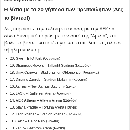
Η λίστα με τα 20 γήπεδα των Πρωταθλητών (Δες
το βίντεο!)
Δες παρακάτω την τελική εικοσάδα, με την ΑΕΚ να
δίνει δυναμικό παρών με την δική της “Αρένα”, και
βάλε το βίντεο να παίζει για να τα απολαύσεις όλα σε
υψηλή ανάλυση:
20. Győr – ETO Park (Ουγγαρία)
19. Shamrock Rovers – Tallaght Stadium (Ιρλανδία)
18. Univ. Craiova – Stadionul Ion Oblemenco (Ρουμανία)
17. Dinamo Zagreb – Stadion Maksimir (Κροατία)
16. Aarhus – New Aarhus Stadium (Δανία)
15. LASK – Raiffeisen Arena (Αυστρία)
14. AEK Athens – Allwyn Arena (Ελλάδα)
13. Slavia Prague – Fortuna Arena (Τσεχία)
12. Lech Poznań – Stadion Poznań (Πολωνία)
11. Celtic – Celtic Park (Σκωτία)
10. Zenit – Gazprom Arena (Ρωσία)