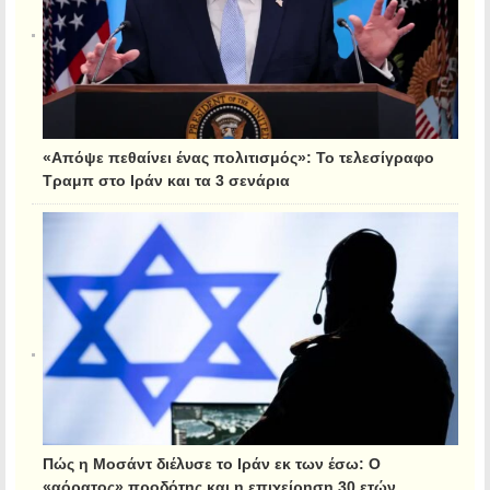
«Απόψε πεθαίνει ένας πολιτισμός»: Το τελεσίγραφο
Τραμπ στο Ιράν και τα 3 σενάρια
Πώς η Μοσάντ διέλυσε το Ιράν εκ των έσω: Ο
«αόρατος» προδότης και η επιχείρηση 30 ετών