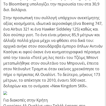
To Βloomberg υπολογίζει την περιουσία του στα 30,9
δισ. δολάρια.
Στην προσωπική του συλλογή υπάρχουν ανεκτίμητης
αξίας κοσμήματα, ιδιωτικά αεροσκάφη (ένα Boeing 747,
ένα Airbus 321 κι ένα Hawker Siddeley 125) καθώς και
δύο σούπερ γιοτ. Το ένα είναι μήκους 85,9 μέτρων και
άλλαξε πολλά χέρια μέχρι να φθάσει στα δικά του:
αρχικά ανήκε στον σαουδάραβα έμπορο όπλων Αντνάν
Κασόγκι κι αφού έκανε ένα κινηματογραφικό πέρασμα
από την ταινία «Ποτέ μη λες ποτέ» του Τζέιμς Μποντ
μεταπωλήθηκε στον σουλτάνο του Μπρουνέι, έπειτα
στον Ντόναλντ Τραμπ κι όταν εκείνος χρεοκόπησε το
πήρε ο πρίγκιπας Αλ Ουαλίντ. Το δεύτερο, μήκους 173
μέτρων, το απέκτησε το 2010, έναντι 500 εκατ.
δολαρίων και το ονόμασε «New Kingdom 5KR».
Για διακοπές στην Κρήτη
Ο κροίσος Αλ Ουαλίντ μπιν Ταλάλ έφτασε στο