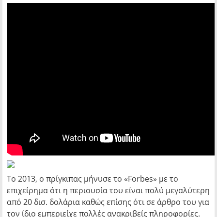
Το 2013, ο πρίγκιπας μήνυσε το «Forbes» με το
επιχείρημα ότι η περιουσία του είναι πολύ μεγαλύτερη
από 20 δισ. δολάρια καθώς επίσης ότι σε άρθρο του για
τον ίδιο εμπεριείχε πολλές ανακριβείς πληροφορίες.