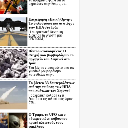
Τα πράγματα φαίνεται να
αγριεύουν στην Κύπρο, με…
Επιχείρηση «Επική Οργή»:
Το οπλοστάσιο και οι στόχοι
των ΗΠΑ στο Ιράν
Η αμερικανική Κεντρική
Διοίκηση (η γνωστή μας
CENTCOM,…
Βίντεο-ντοκουμέντο: Η
στιγμή που βομβαρδίζουν το
αρχηγείο του Χαμενεΐ στο
Ιράν
Ένα βίντεο-ντοκουμέντο από τον
χθεσινό βομβαρδισμό
κατευθείαν στην…
Το βίντεο 33 δευτερολέπτων
από την επίθεση των ΗΠΑ
που σκότωσε τον Χαμενεΐ
Πραγματική κόλαση έχει
ξεσπάσει τις τελευταίες ώρες
στη…
Ο Τραμπ, τα UFO και ο
«δαιμονικός» φόβος που
κρατά κλειστούς τους
φακέλους