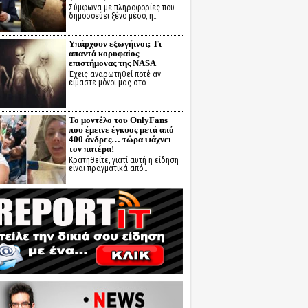
Σύμφωνα με πληροφορίες που
δημοσοεύει ξένο μέσο, η…
Υπάρχουν εξωγήινοι; Τι
απαντά κορυφαίος
επιστήμονας της NASA
Έχεις αναρωτηθεί ποτέ αν
είμαστε μόνοι μας στο…
Το μοντέλο του OnlyFans
που έμεινε έγκυος μετά από
400 άνδρες… τώρα ψάχνει
τον πατέρα!
Κρατηθείτε, γιατί αυτή η είδηση
είναι πραγματικά από…