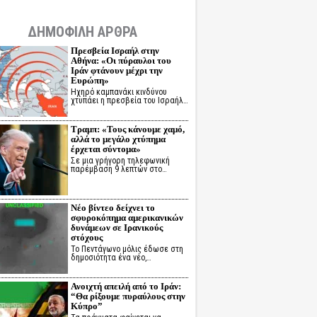
ΔΗΜΟΦΙΛΗ ΑΡΘΡΑ
Πρεσβεία Ισραήλ στην
Αθήνα: «Οι πύραυλοι του
Ιράν φτάνουν μέχρι την
Ευρώπη»
Ηχηρό καμπανάκι κινδύνου
χτυπάει η πρεσβεία του Ισραήλ…
Τραμπ: «Τους κάνουμε χαμό,
αλλά το μεγάλο χτύπημα
έρχεται σύντομα»
Σε μια γρήγορη τηλεφωνική
παρέμβαση 9 λεπτών στο…
Νέο βίντεο δείχνει το
σφυροκόπημα αμερικανικών
δυνάμεων σε Ιρανικούς
στόχους
Το Πεντάγωνο μόλις έδωσε στη
δημοσιότητα ένα νέο,…
Ανοιχτή απειλή από το Ιράν:
“Θα ρίξουμε πυραύλους στην
Κύπρο”