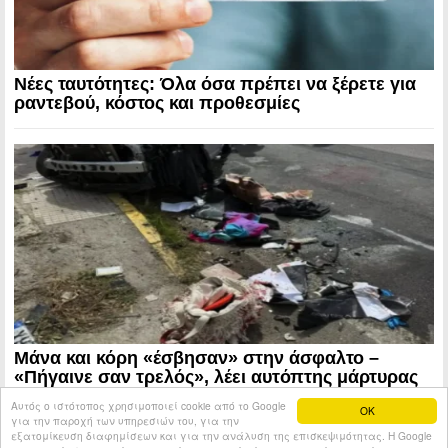
Νέες ταυτότητες: Όλα όσα πρέπει να ξέρετε για
ραντεβού, κόστος και προθεσμίες
Μάνα και κόρη «έσβησαν» στην άσφαλτο –
«Πήγαινε σαν τρελός», λέει αυτόπτης μάρτυρας
Αυτός ο ιστότοπος χρησιμοποιεί cookie από το Google
OK
Επόμενη »
για την παροχή των υπηρεσιών του, για την
« Προηγούμενη
1
2
…
4.780
εξατομίκευση διαφημίσεων και για την ανάλυση της επισκεψιμότητας. Η Google