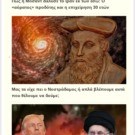
Πώς η Μοσάντ διέλυσε το Ιράν εκ των έσω: Ο
«αόρατος» προδότης και η επιχείρηση 30 ετών
Μας τα είχε πει ο Νοστράδαμος ή απλά βλέπουμε αυτά
που θέλουμε να δούμε;