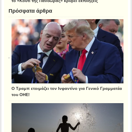
το «Κουτί της Πανδώρας» κρύβει εκπλήξεις
Πρόσφατα άρθρα
Ο Τραμπ ετοιμάζει τον Ινφαντίνο για Γενικό Γραμματέα
του ΟΗΕ!