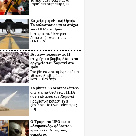
Τα πράγματα φαίνεται να
αγριεύουν στην Κύπρο, με…
Επιχείρηση «Επική Οργή»:
Το οπλοστάσιο και οι στόχοι
των ΗΠΑ στο Ιράν
Η αμερικανική Κεντρική
Διοίκηση (η γνωστή μας
CENTCOM,…
Βίντεο-ντοκουμέντο: Η
στιγμή που βομβαρδίζουν το
αρχηγείο του Χαμενεΐ στο
Ιράν
Ένα βίντεο-ντοκουμέντο από τον
χθεσινό βομβαρδισμό
κατευθείαν στην…
Το βίντεο 33 δευτερολέπτων
από την επίθεση των ΗΠΑ
που σκότωσε τον Χαμενεΐ
Πραγματική κόλαση έχει
ξεσπάσει τις τελευταίες ώρες
στη…
Ο Τραμπ, τα UFO και ο
«δαιμονικός» φόβος που
κρατά κλειστούς τους
φακέλους