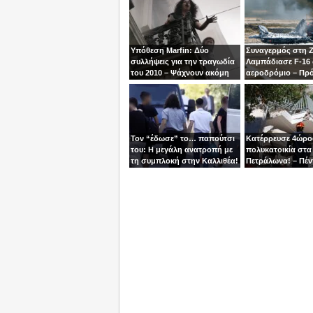
Υπόθεση Marfin: Δύο
Συναγερμός στη 
συλλήψεις για την τραγωδία
Λαμπάδιασε F-16
του 2010 – Ψάχνουν ακόμη
αεροδρόμιο – Πρ
μία γυναίκα
βγει την τελευταία
χειριστής
Τον “έδωσε” το… παπούτσι
Κατέρρευσε 4ώρ
του: Η μεγάλη ανατροπή με
πολυκατοικία στα
τη συμπλοκή στην Καλλιθέα!
Πετράλωνα! – Πέν
προσαγωγές