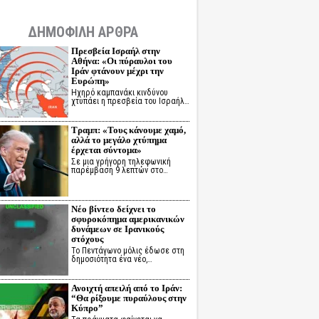
ΔΗΜΟΦΙΛΗ ΑΡΘΡΑ
Πρεσβεία Ισραήλ στην
Αθήνα: «Οι πύραυλοι του
Ιράν φτάνουν μέχρι την
Ευρώπη»
Ηχηρό καμπανάκι κινδύνου
χτυπάει η πρεσβεία του Ισραήλ…
Τραμπ: «Τους κάνουμε χαμό,
αλλά το μεγάλο χτύπημα
έρχεται σύντομα»
Σε μια γρήγορη τηλεφωνική
παρέμβαση 9 λεπτών στο…
Νέο βίντεο δείχνει το
σφυροκόπημα αμερικανικών
δυνάμεων σε Ιρανικούς
στόχους
Το Πεντάγωνο μόλις έδωσε στη
δημοσιότητα ένα νέο,…
Ανοιχτή απειλή από το Ιράν:
“Θα ρίξουμε πυραύλους στην
Κύπρο”