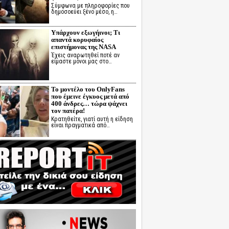
Σύμφωνα με πληροφορίες που
δημοσοεύει ξένο μέσο, η…
Υπάρχουν εξωγήινοι; Τι
απαντά κορυφαίος
επιστήμονας της NASA
Έχεις αναρωτηθεί ποτέ αν
είμαστε μόνοι μας στο…
Το μοντέλο του OnlyFans
που έμεινε έγκυος μετά από
400 άνδρες… τώρα ψάχνει
τον πατέρα!
Κρατηθείτε, γιατί αυτή η είδηση
είναι πραγματικά από…