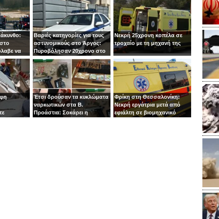
Ζάκυνθο:
Βαριές κατηγορίες για τους
Νεκρή 25χρονη κοπέλα σε
 στο
αστυνομικούς στο Άργος:
τροχαίο με τη μηχανή της
όλαβε να
Πυροβόλησαν 20χρονο στο
 στιγμή ο
κεφάλι
οφη
Έτσι δρούσαν τα κυκλώματα
Φρίκη στη Θεσσαλονίκη:
ναρκωτικών στα Β.
Νεκρή εργάτρια μετά από
τε
Προάστια: Σοκάρει η
εφιάλτη σε βιομηχανικό
εμπλοκή παιδιών 13 και 14
πλυντήριο
ετών