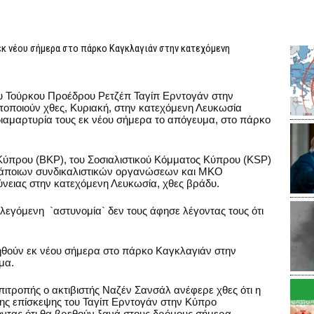
κ νέου σήμερα στο πάρκο Καγκλαγιάν στην κατεχόμενη
ου Τούρκου Προέδρου Ρετζέπ Ταγίπ Ερντογάν στην
οποιούν χθες, Κυριακή, στην κατεχόμενη Λευκωσία
η διαμαρτυρία τους εκ νέου σήμερα το απόγευμα, στο πάρκο
πρου (BKP), του Σοσιαλιστικού Κόμματος Κύπρου (KSP)
κάποιων συνδικαλιστικών οργανώσεων και ΜΚΟ
νειας στην κατεχόμενη Λευκωσία, χθες βράδυ.
λεγόμενη `αστυνομία` δεν τους άφησε λέγοντας τους ότι
θούν εκ νέου σήμερα στο πάρκο Καγκλαγιάν στην
μα.
ιτροπής ο ακτιβιστής Ναζέν Σανσάλ ανέφερε χθες ότι η
της επίσκεψης του Ταγίπ Ερντογάν στην Κύπρο
οντας ότι θα βρεθούν ξανά στους δρόμους σήμερα