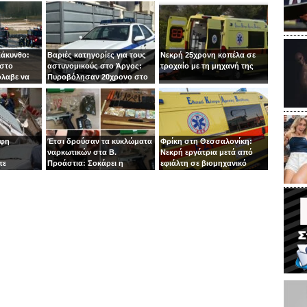
Ζάκυνθο:
Βαριές κατηγορίες για τους
Νεκρή 25χρονη κοπέλα σε
 στο
αστυνομικούς στο Άργος:
τροχαίο με τη μηχανή της
όλαβε να
Πυροβόλησαν 20χρονο στο
 στιγμή ο
κεφάλι
οφη
Έτσι δρούσαν τα κυκλώματα
Φρίκη στη Θεσσαλονίκη:
ναρκωτικών στα Β.
Νεκρή εργάτρια μετά από
τε
Προάστια: Σοκάρει η
εφιάλτη σε βιομηχανικό
εμπλοκή παιδιών 13 και 14
πλυντήριο
ετών