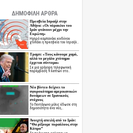
ΔΗΜΟΦΙΛΗ ΑΡΘΡΑ
Πρεσβεία Ισραήλ στην
Αθήνα: «Οι πύραυλοι του
Ιράν φτάνουν μέχρι την
Ευρώπη»
Ηχηρό καμπανάκι κινδύνου
χτυπάει η πρεσβεία του Ισραήλ…
Τραμπ: «Τους κάνουμε χαμό,
αλλά το μεγάλο χτύπημα
έρχεται σύντομα»
Σε μια γρήγορη τηλεφωνική
παρέμβαση 9 λεπτών στο…
Νέο βίντεο δείχνει το
σφυροκόπημα αμερικανικών
δυνάμεων σε Ιρανικούς
στόχους
Το Πεντάγωνο μόλις έδωσε στη
δημοσιότητα ένα νέο,…
Ανοιχτή απειλή από το Ιράν:
“Θα ρίξουμε πυραύλους στην
Κύπρο”