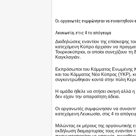
Οι οργανωτές συμφώνησαν να συναντηθούν ε
Λευκωσία, στις 4 το απόγευμα
Διαδηλώσεις εναντίον της επίσκεψης τ
κατεχόμενη Κύπρο άρχισαν να πραγματ
Τουρκοκύπριοι, οι οποίοι συνεχίζουν τ
Καγκλαγιάν.
Εκπρόσωποι του Κόμματος Ενωμένης Κύ
και του Κόμματος Νέα Κύπρος (YKP), 
συγκεντρώθηκαν κοντά στην πύλη Κερύ
Η ομάδα ήθελε να στήσει σκηνή αλλά η 
δεν είχαν την απαραίτητη άδεια.
Οι οργανωτές συμφώνησαν να συναντη
κατεχόμενη Λευκωσία, στις 4 το απόγευ
Μιλώντας εκ μέρους της οργανωτικής επ
εκδήλωση διαμαρτυρίας τους εναντίον 
πραγματοποιείται με επιτυχία, προσθέτ