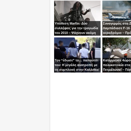
Υπόθεση Marfin: Δύο
Συναγερμός στη 
συλλήψεις για την τραγωδία
Λαμπάδιασε F-16
του 2010 – Ψάχνουν ακόμη
αεροδρόμιο – Πρ
μία γυναίκα
βγει την τελευταία
χειριστής
Τον “έδωσε” το… παπούτσι
Κατέρρευσε 4ώρ
του: Η μεγάλη ανατροπή με
πολυκατοικία στα
τη συμπλοκή στην Καλλιθέα!
Πετράλωνα! – Πέν
προσαγωγές