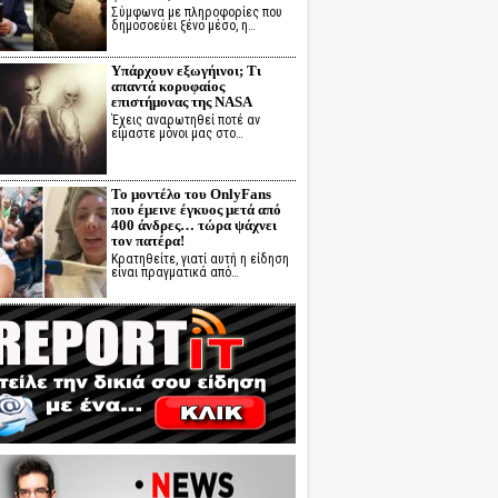
Σύμφωνα με πληροφορίες που
δημοσοεύει ξένο μέσο, η…
Υπάρχουν εξωγήινοι; Τι
απαντά κορυφαίος
επιστήμονας της NASA
Έχεις αναρωτηθεί ποτέ αν
είμαστε μόνοι μας στο…
Το μοντέλο του OnlyFans
που έμεινε έγκυος μετά από
400 άνδρες… τώρα ψάχνει
τον πατέρα!
Κρατηθείτε, γιατί αυτή η είδηση
είναι πραγματικά από…