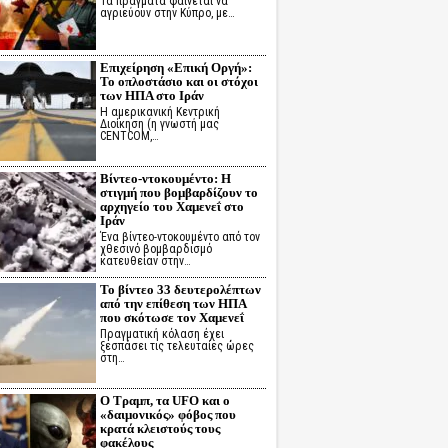
Τα πράγματα φαίνεται να
αγριεύουν στην Κύπρο, με…
Επιχείρηση «Επική Οργή»:
Το οπλοστάσιο και οι στόχοι
των ΗΠΑ στο Ιράν
Η αμερικανική Κεντρική
Διοίκηση (η γνωστή μας
CENTCOM,…
Βίντεο-ντοκουμέντο: Η
στιγμή που βομβαρδίζουν το
αρχηγείο του Χαμενεΐ στο
Ιράν
Ένα βίντεο-ντοκουμέντο από τον
χθεσινό βομβαρδισμό
κατευθείαν στην…
Το βίντεο 33 δευτερολέπτων
από την επίθεση των ΗΠΑ
που σκότωσε τον Χαμενεΐ
Πραγματική κόλαση έχει
ξεσπάσει τις τελευταίες ώρες
στη…
Ο Τραμπ, τα UFO και ο
«δαιμονικός» φόβος που
κρατά κλειστούς τους
φακέλους