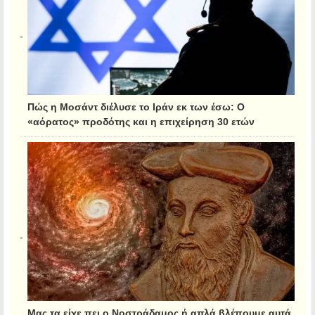
Πώς η Μοσάντ διέλυσε το Ιράν εκ των έσω: Ο
«αόρατος» προδότης και η επιχείρηση 30 ετών
Μας τα είχε πει ο Νοστράδαμος ή απλά βλέπουμε αυτά