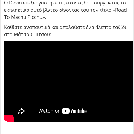
Ο Devin επεξεργάστηκε τις εικόνες δημιουργώντας το
εκπληκτικό αυτό βίντεο δίνοντας του τον τίτλο «Road
To Machu Picchu».
Καθίστε αναπαυτικά και απολαύστε ένα 4λεπτο ταξίδι
στο Μάτσου Πίτσου: