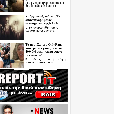
Σύμφωνα με πληροφορίες που
δημοσοεύει ξένο μέσο, η…
Υπάρχουν εξωγήινοι; Τι
απαντά κορυφαίος
επιστήμονας της NASA
Έχεις αναρωτηθεί ποτέ αν
είμαστε μόνοι μας στο…
Το μοντέλο του OnlyFans
που έμεινε έγκυος μετά από
400 άνδρες… τώρα ψάχνει
τον πατέρα!
Κρατηθείτε, γιατί αυτή η είδηση
είναι πραγματικά από…