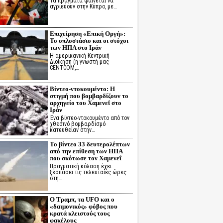
Τα πράγματα φαίνεται να
αγριεύουν στην Κύπρο, με…
Επιχείρηση «Επική Οργή»:
Το οπλοστάσιο και οι στόχοι
των ΗΠΑ στο Ιράν
Η αμερικανική Κεντρική
Διοίκηση (η γνωστή μας
CENTCOM,…
Βίντεο-ντοκουμέντο: Η
στιγμή που βομβαρδίζουν το
αρχηγείο του Χαμενεΐ στο
Ιράν
Ένα βίντεο-ντοκουμέντο από τον
χθεσινό βομβαρδισμό
κατευθείαν στην…
Το βίντεο 33 δευτερολέπτων
από την επίθεση των ΗΠΑ
που σκότωσε τον Χαμενεΐ
Πραγματική κόλαση έχει
ξεσπάσει τις τελευταίες ώρες
στη…
Ο Τραμπ, τα UFO και ο
«δαιμονικός» φόβος που
κρατά κλειστούς τους
φακέλους