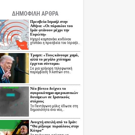
ΔΗΜΟΦΙΛΗ ΑΡΘΡΑ
Πρεσβεία Ισραήλ στην
Αθήνα: «Οι πύραυλοι του
Ιράν φτάνουν μέχρι την
Ευρώπη»
Ηχηρό καμπανάκι κινδύνου
χτυπάει η πρεσβεία του Ισραήλ…
Τραμπ: «Τους κάνουμε χαμό,
αλλά το μεγάλο χτύπημα
έρχεται σύντομα»
Σε μια γρήγορη τηλεφωνική
παρέμβαση 9 λεπτών στο…
Νέο βίντεο δείχνει το
σφυροκόπημα αμερικανικών
δυνάμεων σε Ιρανικούς
στόχους
Το Πεντάγωνο μόλις έδωσε στη
δημοσιότητα ένα νέο,…
Ανοιχτή απειλή από το Ιράν:
“Θα ρίξουμε πυραύλους στην
Κύπρο”