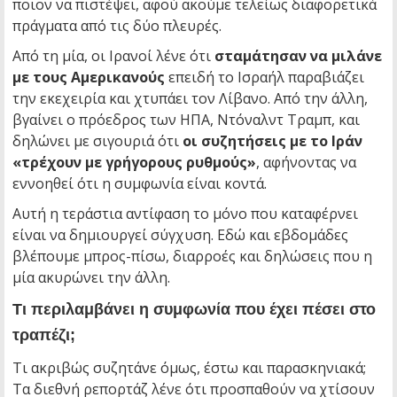
ποιον να πιστέψει, αφού ακούμε τελείως διαφορετικά
πράγματα από τις δύο πλευρές.
Από τη μία, οι Ιρανοί λένε ότι
σταμάτησαν να μιλάνε
με τους Αμερικανούς
επειδή το Ισραήλ παραβιάζει
την εκεχειρία και χτυπάει τον Λίβανο. Από την άλλη,
βγαίνει ο πρόεδρος των ΗΠΑ, Ντόναλντ Τραμπ, και
δηλώνει με σιγουριά ότι
οι συζητήσεις με το Ιράν
«τρέχουν με γρήγορους ρυθμούς»
, αφήνοντας να
εννοηθεί ότι η συμφωνία είναι κοντά.
Αυτή η τεράστια αντίφαση το μόνο που καταφέρνει
είναι να δημιουργεί σύγχυση. Εδώ και εβδομάδες
βλέπουμε μπρος-πίσω, διαρροές και δηλώσεις που η
μία ακυρώνει την άλλη.
Τι περιλαμβάνει η συμφωνία που έχει πέσει στο
τραπέζι;
Τι ακριβώς συζητάνε όμως, έστω και παρασκηνιακά;
Τα διεθνή ρεπορτάζ λένε ότι προσπαθούν να χτίσουν