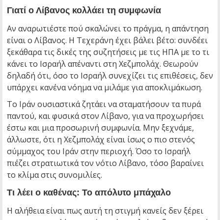
Γιατί ο Λίβανος κολλάει τη συμφωνία
Αν αναρωτιέστε πού σκαλώνει το πράγμα, η απάντηση
είναι ο Λίβανος. Η Τεχεράνη έχει βάλει βέτο: συνδέει
ξεκάθαρα τις δικές της συζητήσεις με τις ΗΠΑ με το τι
κάνει το Ισραήλ απέναντι στη Χεζμπολάχ. Θεωρούν
δηλαδή ότι, όσο το Ισραήλ συνεχίζει τις επιθέσεις, δεν
υπάρχει κανένα νόημα να μιλάμε για αποκλιμάκωση.
Το Ιράν ουσιαστικά ζητάει να σταματήσουν τα πυρά
παντού, και φυσικά στον Λίβανο, για να προχωρήσει
έστω και μια προσωρινή συμφωνία. Μην ξεχνάμε,
άλλωστε, ότι η Χεζμπολάχ είναι ίσως ο πιο στενός
σύμμαχος του Ιράν στην περιοχή. Όσο το Ισραήλ
πιέζει στρατιωτικά τον νότιο Λίβανο, τόσο βαραίνει
το κλίμα στις συνομιλίες.
Τι λέει ο καθένας: Το απόλυτο μπάχαλο
Η αλήθεια είναι πως αυτή τη στιγμή κανείς δεν ξέρει