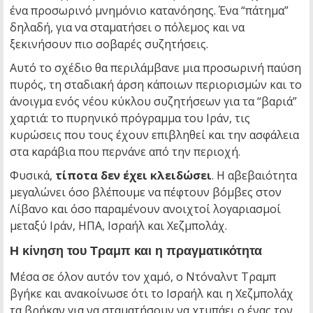
ένα προσωρινό μνημόνιο κατανόησης. Ένα “πάτημα”
δηλαδή, για να σταματήσει ο πόλεμος και να
ξεκινήσουν πιο σοβαρές συζητήσεις.
Αυτό το σχέδιο θα περιλάμβανε μια προσωρινή παύση
πυρός, τη σταδιακή άρση κάποιων περιορισμών και το
άνοιγμα ενός νέου κύκλου συζητήσεων για τα “βαριά”
χαρτιά: το πυρηνικό πρόγραμμα του Ιράν, τις
κυρώσεις που τους έχουν επιβληθεί και την ασφάλεια
στα καράβια που περνάνε από την περιοχή.
Φυσικά,
τίποτα δεν έχει κλειδώσει
. Η αβεβαιότητα
μεγαλώνει όσο βλέπουμε να πέφτουν βόμβες στον
Λίβανο και όσο παραμένουν ανοιχτοί λογαριασμοί
μεταξύ Ιράν, ΗΠΑ, Ισραήλ και Χεζμπολάχ.
Η κίνηση του Τραμπ και η πραγματικότητα
Μέσα σε όλον αυτόν τον χαμό, ο Ντόναλντ Τραμπ
βγήκε και ανακοίνωσε ότι το Ισραήλ και η Χεζμπολάχ
τα βρήκαν για να σταματήσουν να χτυπάει ο ένας τον