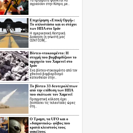
Τα πράγματα φαίνεται να
αγριεύουν στην Κύπρο, με…
Επιχείρηση «Επική Οργή»:
Το οπλοστάσιο και οι στόχοι
των ΗΠΑ στο Ιράν
Η αμερικανική Κεντρική
Διοίκηση (η γνωστή μας
CENTCOM,…
Βίντεο-ντοκουμέντο: Η
στιγμή που βομβαρδίζουν το
αρχηγείο του Χαμενεΐ στο
Ιράν
Ένα βίντεο-ντοκουμέντο από τον
χθεσινό βομβαρδισμό
κατευθείαν στην…
Το βίντεο 33 δευτερολέπτων
από την επίθεση των ΗΠΑ
που σκότωσε τον Χαμενεΐ
Πραγματική κόλαση έχει
ξεσπάσει τις τελευταίες ώρες
στη…
Ο Τραμπ, τα UFO και ο
«δαιμονικός» φόβος που
κρατά κλειστούς τους
φακέλους