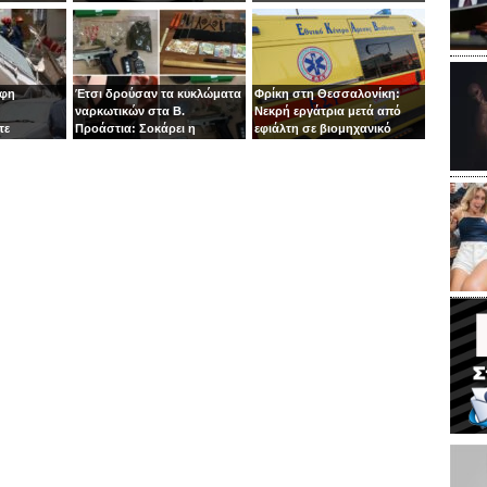
 στιγμή ο
κεφάλι
οφη
Έτσι δρούσαν τα κυκλώματα
Φρίκη στη Θεσσαλονίκη:
ναρκωτικών στα Β.
Νεκρή εργάτρια μετά από
τε
Προάστια: Σοκάρει η
εφιάλτη σε βιομηχανικό
εμπλοκή παιδιών 13 και 14
πλυντήριο
ετών