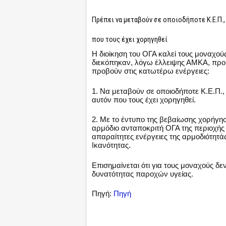
Πρέπει να μεταβούν σε οποιοδήποτε Κ.Ε.Π.
που τους έχει χορηγηθεί
Η διοίκηση του ΟΓΑ καλεί τους μοναχούς
διεκόπηκαν, λόγω έλλειψης ΑΜΚΑ, προ
προβούν στις κατωτέρω ενέργειες:
1. Να μεταβούν σε οποιοδήποτε Κ.Ε.Π.
αυτόν που τους έχει χορηγηθεί.
2. Με το έντυπο της βεβαίωσης χορήγη
αρμόδιο ανταποκριτή ΟΓΑ της περιοχής 
απαραίτητες ενέργειες της αρμοδιότητά
Ικανότητας.
Επισημαίνεται ότι για τους μοναχούς δε
δυνατότητας παροχών υγείας.
Πηγή:
Πηγή