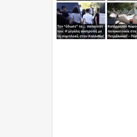
μία γυναίκα
βγει την τελευταία
χειριστής
Τον “έδωσε” το… παπούτσι
Κατέρρευσε 4ώρ
του: Η μεγάλη ανατροπή με
πολυκατοικία στα
τη συμπλοκή στην Καλλιθέα!
Πετράλωνα! – Πέν
προσαγωγές