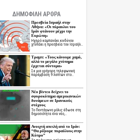
ΔΗΜΟΦΙΛΗ ΑΡΘΡΑ
Πρεσβεία Ισραήλ στην
Αθήνα: «Οι πύραυλοι του
Ιράν φτάνουν μέχρι την
Ευρώπη»
Ηχηρό καμπανάκι κινδύνου
χτυπάει η πρεσβεία του Ισραήλ…
Τραμπ: «Τους κάνουμε χαμό,
αλλά το μεγάλο χτύπημα
έρχεται σύντομα»
Σε μια γρήγορη τηλεφωνική
παρέμβαση 9 λεπτών στο…
Νέο βίντεο δείχνει το
σφυροκόπημα αμερικανικών
δυνάμεων σε Ιρανικούς
στόχους
Το Πεντάγωνο μόλις έδωσε στη
δημοσιότητα ένα νέο,…
Ανοιχτή απειλή από το Ιράν:
“Θα ρίξουμε πυραύλους στην
Κύπρο”