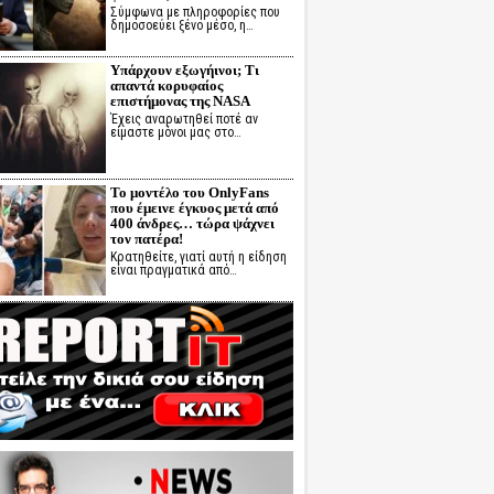
Σύμφωνα με πληροφορίες που
δημοσοεύει ξένο μέσο, η…
Υπάρχουν εξωγήινοι; Τι
απαντά κορυφαίος
επιστήμονας της NASA
Έχεις αναρωτηθεί ποτέ αν
είμαστε μόνοι μας στο…
Το μοντέλο του OnlyFans
που έμεινε έγκυος μετά από
400 άνδρες… τώρα ψάχνει
τον πατέρα!
Κρατηθείτε, γιατί αυτή η είδηση
είναι πραγματικά από…