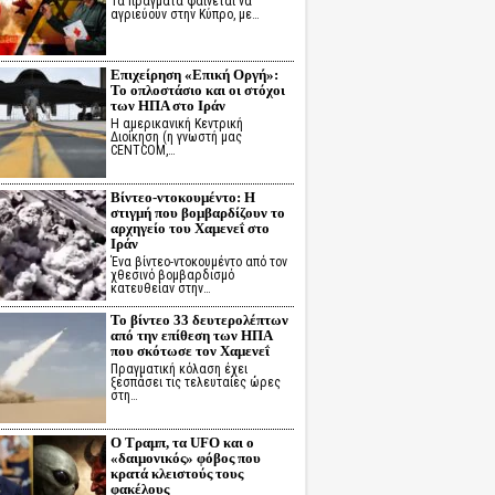
Τα πράγματα φαίνεται να
αγριεύουν στην Κύπρο, με…
Επιχείρηση «Επική Οργή»:
Το οπλοστάσιο και οι στόχοι
των ΗΠΑ στο Ιράν
Η αμερικανική Κεντρική
Διοίκηση (η γνωστή μας
CENTCOM,…
Βίντεο-ντοκουμέντο: Η
στιγμή που βομβαρδίζουν το
αρχηγείο του Χαμενεΐ στο
Ιράν
Ένα βίντεο-ντοκουμέντο από τον
χθεσινό βομβαρδισμό
κατευθείαν στην…
Το βίντεο 33 δευτερολέπτων
από την επίθεση των ΗΠΑ
που σκότωσε τον Χαμενεΐ
Πραγματική κόλαση έχει
ξεσπάσει τις τελευταίες ώρες
στη…
Ο Τραμπ, τα UFO και ο
«δαιμονικός» φόβος που
κρατά κλειστούς τους
φακέλους