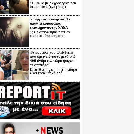
Σύμφωνα με πληροφορίες που
δημοσοεύει ξένο μέσο, η…
Υπάρχουν εξωγήινοι; Τι
απαντά κορυφαίος
επιστήμονας της NASA
Έχεις αναρωτηθεί ποτέ αν
είμαστε μόνοι μας στο…
Το μοντέλο του OnlyFans
που έμεινε έγκυος μετά από
400 άνδρες… τώρα ψάχνει
τον πατέρα!
Κρατηθείτε, γιατί αυτή η είδηση
είναι πραγματικά από…