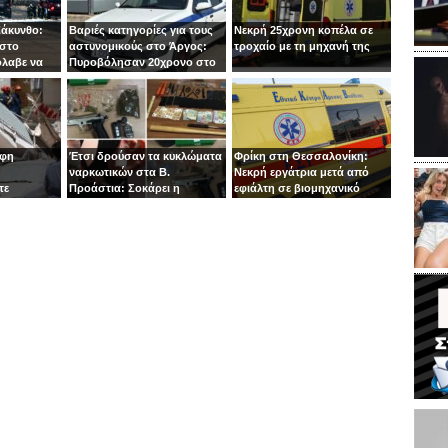
Ζάκυνθο:
Βαριές κατηγορίες για τους
Νεκρή 25χρονη κοπέλα σε
 στο
αστυνομικούς στο Άργος:
τροχαίο με τη μηχανή της
όλαβε να
Πυροβόλησαν 20χρονο στο
 στιγμή ο
κεφάλι
οφη
Έτσι δρούσαν τα κυκλώματα
Φρίκη στη Θεσσαλονίκη:
ναρκωτικών στα Β.
Νεκρή εργάτρια μετά από
τε
Προάστια: Σοκάρει η
εφιάλτη σε βιομηχανικό
εμπλοκή παιδιών 13 και 14
πλυντήριο
ετών