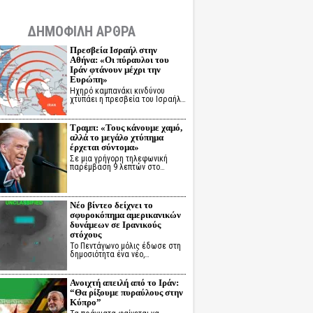
ΔΗΜΟΦΙΛΗ ΑΡΘΡΑ
Πρεσβεία Ισραήλ στην
Αθήνα: «Οι πύραυλοι του
Ιράν φτάνουν μέχρι την
Ευρώπη»
Ηχηρό καμπανάκι κινδύνου
χτυπάει η πρεσβεία του Ισραήλ…
Τραμπ: «Τους κάνουμε χαμό,
αλλά το μεγάλο χτύπημα
έρχεται σύντομα»
Σε μια γρήγορη τηλεφωνική
παρέμβαση 9 λεπτών στο…
Νέο βίντεο δείχνει το
σφυροκόπημα αμερικανικών
δυνάμεων σε Ιρανικούς
στόχους
Το Πεντάγωνο μόλις έδωσε στη
δημοσιότητα ένα νέο,…
Ανοιχτή απειλή από το Ιράν:
“Θα ρίξουμε πυραύλους στην
Κύπρο”