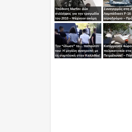
Υπόθεση Marfin: Δύο
Συναγερμός στη 
συλλήψεις για την τραγωδία
Λαμπάδιασε F-16
του 2010 – Ψάχνουν ακόμη
αεροδρόμιο – Πρ
μία γυναίκα
βγει την τελευταία
χειριστής
Τον “έδωσε” το… παπούτσι
Κατέρρευσε 4ώρ
του: Η μεγάλη ανατροπή με
πολυκατοικία στα
τη συμπλοκή στην Καλλιθέα!
Πετράλωνα! – Πέν
προσαγωγές