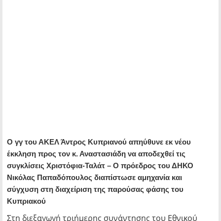
Ο γγ του ΑΚΕΛ Άντρος Κυπριανού απηύθυνε εκ νέου
έκκληση προς τον κ. Αναστασιάδη να αποδεχθεί τις
συγκλίσεις Χριστόφια-Ταλάτ – Ο πρόεδρος του ΔΗΚΟ
Νικόλας Παπαδόπουλος διαπίστωσε αμηχανία και
σύγχυση στη διαχείριση της παρούσας φάσης του
Κυπριακού
Στη διεξαγωγή τριήμερης συνάντησης του Εθνικού