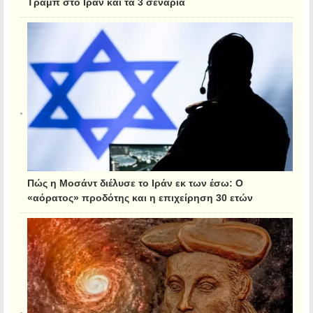
Τραμπ στο Ιράν και τα 3 σενάρια
Πώς η Μοσάντ διέλυσε το Ιράν εκ των έσω: Ο
«αόρατος» προδότης και η επιχείρηση 30 ετών