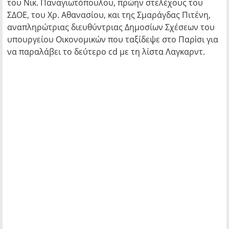
του Νικ. Παναγιωτόπουλου, πρώην στελέχους του
ΣΔΟΕ, του Χρ. Αθανασίου, και της Σμαράγδας Πιτένη,
αναπληρώτριας διευθύντριας Δημοσίων Σχέσεων του
υπουργείου Οικονομικών που ταξίδεψε στο Παρἰσι για
να παραλάβει το δεύτερο cd με τη λίστα Λαγκαρντ.