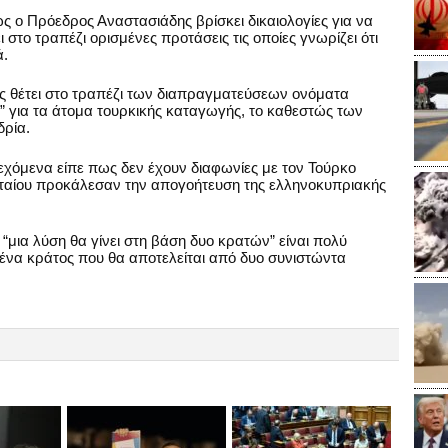
 ο Πρόεδρος Αναστασιάδης βρίσκει δικαιολογίες για να
 στο τραπέζι ορισμένες προτάσεις τις οποίες γνωρίζει ότι
ά.
 θέτει στο τραπέζι των διαπραγματεύσεων ονόματα
α” για τα άτομα τουρκικής καταγωγής, το καθεστώς των
δρία.
εχόμενα είπε πως δεν έχουν διαφωνίες με τον Τούρκο
υταίου προκάλεσαν την απογοήτευση της ελληνοκυπριακής
“μια λύση θα γίνει στη βάση δυο κρατών” είναι πολύ
α ένα κράτος που θα αποτελείται από δυο συνιστώντα