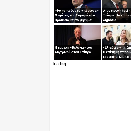
«Θα τα πούμε το απόγευμα»:
Απίστευτο «beef»
Ο γρίφος του Σαμαρά στο
Τσίπρα: Τα είπαν 
Ηράκλειο και το μήνυμα
δημόσια!
ανατροπής
Η έμμεση «βελονιά» του
«Ελπίδα για τη Δ
Αυγερινού στον Τσίπρα
Η επίσημη παρου
κόμματος Καρυστ
Ολύμπιον
loading...