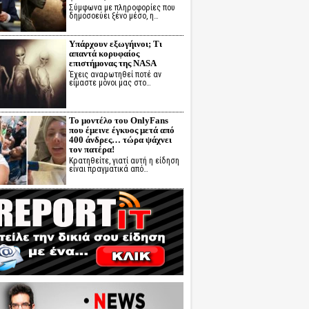
Σύμφωνα με πληροφορίες που
δημοσοεύει ξένο μέσο, η…
Υπάρχουν εξωγήινοι; Τι
απαντά κορυφαίος
επιστήμονας της NASA
Έχεις αναρωτηθεί ποτέ αν
είμαστε μόνοι μας στο…
Το μοντέλο του OnlyFans
που έμεινε έγκυος μετά από
400 άνδρες… τώρα ψάχνει
τον πατέρα!
Κρατηθείτε, γιατί αυτή η είδηση
είναι πραγματικά από…