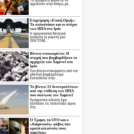
Τα πράγματα φαίνεται να
αγριεύουν στην Κύπρο, με…
Επιχείρηση «Επική Οργή»:
Το οπλοστάσιο και οι στόχοι
των ΗΠΑ στο Ιράν
Η αμερικανική Κεντρική
Διοίκηση (η γνωστή μας
CENTCOM,…
Βίντεο-ντοκουμέντο: Η
στιγμή που βομβαρδίζουν το
αρχηγείο του Χαμενεΐ στο
Ιράν
Ένα βίντεο-ντοκουμέντο από τον
χθεσινό βομβαρδισμό
κατευθείαν στην…
Το βίντεο 33 δευτερολέπτων
από την επίθεση των ΗΠΑ
που σκότωσε τον Χαμενεΐ
Πραγματική κόλαση έχει
ξεσπάσει τις τελευταίες ώρες
στη…
Ο Τραμπ, τα UFO και ο
«δαιμονικός» φόβος που
κρατά κλειστούς τους
φακέλους