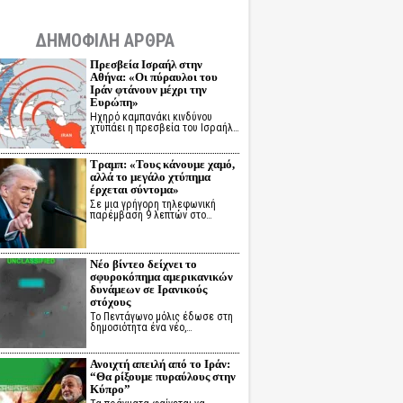
ΔΗΜΟΦΙΛΗ ΑΡΘΡΑ
Πρεσβεία Ισραήλ στην
Αθήνα: «Οι πύραυλοι του
Ιράν φτάνουν μέχρι την
Ευρώπη»
Ηχηρό καμπανάκι κινδύνου
χτυπάει η πρεσβεία του Ισραήλ…
Τραμπ: «Τους κάνουμε χαμό,
αλλά το μεγάλο χτύπημα
έρχεται σύντομα»
Σε μια γρήγορη τηλεφωνική
παρέμβαση 9 λεπτών στο…
Νέο βίντεο δείχνει το
σφυροκόπημα αμερικανικών
δυνάμεων σε Ιρανικούς
στόχους
Το Πεντάγωνο μόλις έδωσε στη
δημοσιότητα ένα νέο,…
Ανοιχτή απειλή από το Ιράν:
“Θα ρίξουμε πυραύλους στην
Κύπρο”