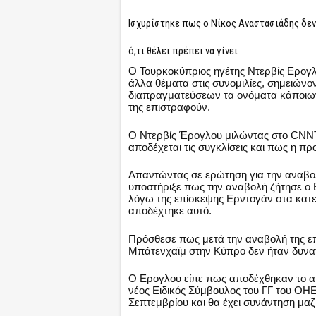
Ισχυρίστηκε πως ο Νίκος Αναστασιάδης δεν
ό,τι θέλει πρέπει να γίνει
Ο Τουρκοκύπριος ηγέτης Ντερβίς Ερογλ
άλλα θέματα στις συνομιλίες, σημειών
διαπραγματεύσεων τα ονόματα κάποιων
της επιστραφούν.
Ο Ντερβίς Έρογλου μιλώντας στο CNNTu
αποδέχεται τις συγκλίσεις και πως η προσ
Απαντώντας σε ερώτηση για την αναβολ
υποστήριξε πως την αναβολή ζήτησε ο
λόγω της επίσκεψης Ερντογάν στα κατ
αποδέχτηκε αυτό.
Πρόσθεσε πως μετά την αναβολή της επ
Μπάτενχαϊμ στην Κύπρο δεν ήταν δυνατ
Ο Ερογλου είπε πως αποδέχθηκαν το α
νέος Ειδικός Σύμβουλος του ΓΓ του ΟΗΕ
Σεπτεμβρίου και θα έχει συνάντηση μαζί