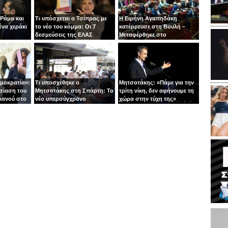
 Ράμα και
Τι υπόσχεται ο Τσίπρας με
Η Ειρήνη Αγαπηδάκη
ένα χεράκι
το νέο του κόμμα: Οι 7
κατέρρευσε στη Βουλή –
δεσμεύσεις της ΕΛΑΣ
Μεταφέρθηκε στο
νοσοκομείο με ασθενοφόρο
ημοκρατία»:
Τι υποσχέθηκε ο
Μητσοτάκης: «Πάμε για την
σίαση του
Μητσοτάκης στη Σπάρτη: Το
τρίτη νίκη, δεν αφήνουμε τη
ιανού στο
νέο υπερσύγχρονο
χώρα στην τύχη της»
νοσοκομείο και το «φρένο»
στις παροχές χωρίς
αντίκρισμα