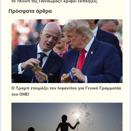
το «Κουτί της Πανδώρας» κρύβει εκπλήξεις
Πρόσφατα άρθρα
Ο Τραμπ ετοιμάζει τον Ινφαντίνο για Γενικό Γραμματέα
του ΟΗΕ!