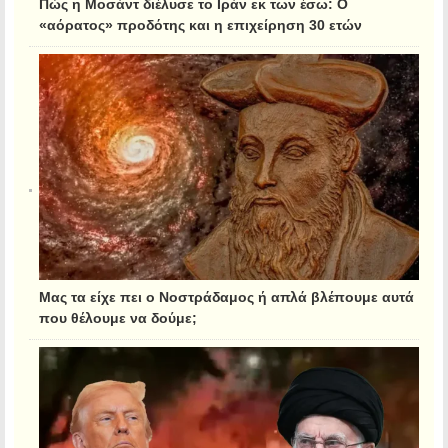
Πώς η Μοσάντ διέλυσε το Ιράν εκ των έσω: Ο
«αόρατος» προδότης και η επιχείρηση 30 ετών
Μας τα είχε πει ο Νοστράδαμος ή απλά βλέπουμε αυτά
που θέλουμε να δούμε;