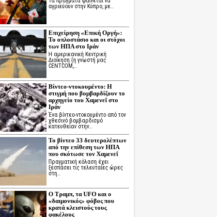
Τα πράγματα φαίνεται να
αγριεύουν στην Κύπρο, με…
Επιχείρηση «Επική Οργή»:
Το οπλοστάσιο και οι στόχοι
των ΗΠΑ στο Ιράν
Η αμερικανική Κεντρική
Διοίκηση (η γνωστή μας
CENTCOM,…
Βίντεο-ντοκουμέντο: Η
στιγμή που βομβαρδίζουν το
αρχηγείο του Χαμενεΐ στο
Ιράν
Ένα βίντεο-ντοκουμέντο από τον
χθεσινό βομβαρδισμό
κατευθείαν στην…
Το βίντεο 33 δευτερολέπτων
από την επίθεση των ΗΠΑ
που σκότωσε τον Χαμενεΐ
Πραγματική κόλαση έχει
ξεσπάσει τις τελευταίες ώρες
στη…
Ο Τραμπ, τα UFO και ο
«δαιμονικός» φόβος που
κρατά κλειστούς τους
φακέλους