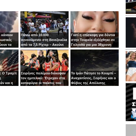
 κάνουν
Πάνω από 10.000
Γιατί η επίσκεψη για δόντια
ρωσικές
αγνοούμενοι στη Βενεζουέλα
στην Τουρκία εξελίχθηκε σε
ύουν τα
από τα 7,5 Ρίχτερ – Ακούνε
Γολγοθά για μια 38χρονη
ιν
φωνές κάτω από τα
μητέρα
συντρίμμια
: Ο Τραμπ
Σειρήνες πολέμου διέκοψαν
Το Ιράν Πάτησε το Κουμπί –
η
τον ημιτελικό: Έτρεχαν στα
Αναχαιτίσεις, Σειρήνες και ο
άν και η
καταφύγια οι παίκτες του
Φόβος της Απόλυτης
άζει στα
Ιτούδη!
Σύρραξης