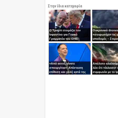
Στην ίδια κατηγορία
Ο Τραμπ ετοιμάζει τον
Ουκρανικά drones
Ινφαντίνο για Γενικό
«σουρωτήρι» τις 
Γραμματέα του ΟΗΕ!
υποδομές – Στερε
καύσιμα του Πούτ
«Από αετοί, γίνατε
Απόλυτο αλαλούμ
σπουργίτια»: Απίστευτη
λέει ότι «έκλεισε» 
επίθεση και χολή κατά της
συμφωνία με το Ιρ
Ελλάδας και της Κύπρου
Τεχεράνη τον αδει
από γνωστό
ίσια!
τηλεπαρουσιαστή της
Ρουμανίας!