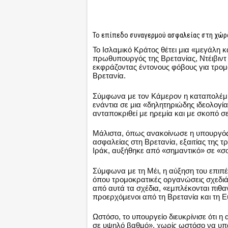
Το επίπεδο συναγερμού ασφαλείας στη χώρα
Το Ισλαμικό Κράτος θέτει μια «μεγάλη κ
πρωθυπουργός της Βρετανίας, Ντέιβιν
εκφράζοντας έντονους φόβους για τρομ
Βρετανία.
Σύμφωνα με τον Κάμερον η καταπολέμη
ενάντια σε μια «δηλητηριώδης ιδεολογί
ανταποκριθεί με ηρεμία και με σκοπό σ
Μάλιστα, όπως ανακοίνωσε η υπουργός
ασφαλείας στη Βρετανία, εξαιτίας της τ
Ιράκ, αυξήθηκε από «σημαντικό» σε «σ
Σύμφωνα με τη Μέι, η αύξηση του επιπέδο
όπου τρομοκρατικές οργανώσεις σχεδιά
από αυτά τα σχέδια, «εμπλέκονται πιθα
προερχόμενοι από τη Βρετανία και τη 
Ωστόσο, το υπουργείο διευκρίνισε ότι η 
σε υψηλό βαθμό», χωρίς ωστόσο να υπά