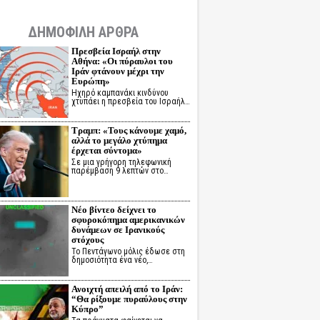
ΔΗΜΟΦΙΛΗ ΑΡΘΡΑ
Πρεσβεία Ισραήλ στην
Αθήνα: «Οι πύραυλοι του
Ιράν φτάνουν μέχρι την
Ευρώπη»
Ηχηρό καμπανάκι κινδύνου
χτυπάει η πρεσβεία του Ισραήλ…
Τραμπ: «Τους κάνουμε χαμό,
αλλά το μεγάλο χτύπημα
έρχεται σύντομα»
Σε μια γρήγορη τηλεφωνική
παρέμβαση 9 λεπτών στο…
Νέο βίντεο δείχνει το
σφυροκόπημα αμερικανικών
δυνάμεων σε Ιρανικούς
στόχους
Το Πεντάγωνο μόλις έδωσε στη
δημοσιότητα ένα νέο,…
Ανοιχτή απειλή από το Ιράν:
“Θα ρίξουμε πυραύλους στην
Κύπρο”