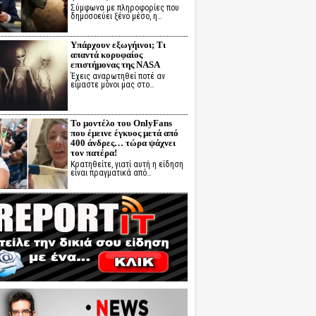
Σύμφωνα με πληροφορίες που
δημοσοεύει ξένο μέσο, η…
Υπάρχουν εξωγήινοι; Τι
απαντά κορυφαίος
επιστήμονας της NASA
Έχεις αναρωτηθεί ποτέ αν
είμαστε μόνοι μας στο…
Το μοντέλο του OnlyFans
που έμεινε έγκυος μετά από
400 άνδρες… τώρα ψάχνει
τον πατέρα!
Κρατηθείτε, γιατί αυτή η είδηση
είναι πραγματικά από…