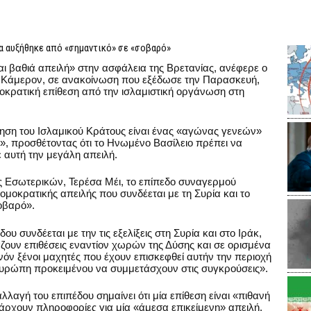
 αυξήθηκε από «σημαντικό» σε «σοβαρό»
αι βαθιά απειλή» στην ασφάλεια της Βρετανίας, ανέφερε ο
τ Κάμερον, σε ανακοίνωση που εξέδωσε την Παρασκευή,
οκρατική επίθεση από την ισλαμιστική οργάνωση στη
ση του Ισλαμικού Κράτους είναι ένας «αγώνας γενεών»
α», προσθέτοντας ότι το Ηνωμένο Βασίλειο πρέπει να
ε αυτή την μεγάλη απειλή.
 Εσωτερικών, Τερέσα Μέι, το επίπεδο συναγερμού
ρομοκρατικής απειλής που συνδέεται με τη Συρία και το
οβαρό».
υ συνδέεται με την τις εξελίξεις στη Συρία και στο Ιράκ,
ζουν επιθέσεις εναντίον χωρών της Δύσης και σε ορισμένα
νόν ξένοι μαχητές που έχουν επισκεφθεί αυτήν την περιοχή
Ευρώπη προκειμένου να συμμετάσχουν στις συγκρούσεις».
αλλαγή του επιπέδου σημαίνει ότι μία επίθεση είναι «πιθανή
ρχουν πληροφορίες για μία «άμεσα επικείμενη» απειλή.