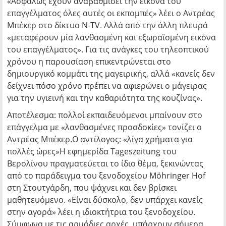
«Ασφαλώς έχουν αναβαθμίσει την εικόνα του
επαγγέλματος όλες αυτές οι εκπομπές» λέει ο Αντρέας
Μπέκερ στο δίκτυο N-TV. Αλλά από την άλλη πλευρά
«μεταφέρουν μία λανθασμένη και εξωραϊσμένη εικόνα
του επαγγέλματος». Για τις ανάγκες του τηλεοπτικού
χρόνου η παρουσίαση επικεντρώνεται στο
δημιουργικό κομμάτι της μαγειρικής, αλλά «κανείς δεν
δείχνει πόσο χρόνο πρέπει να αφιερώνει ο μάγειρας
για την υγιεινή και την καθαριότητα της κουζίνας».
Αποτέλεσμα: πολλοί εκπαιδευόμενοι μπαίνουν στο
επάγγελμα με «λανθασμένες προσδοκίες» τονίζει ο
Αντρέας Μπέκερ.Ο αντίλογος: «λίγα χρήματα για
πολλές ώρες»Η εφημερίδα Tageszeitung του
Βερολίνου πραγματεύεται το ίδιο θέμα, ξεκινώντας
από το παράδειγμα του ξενοδοχείου Möhringer Hof
στη Στουτγάρδη, που ψάχνει και δεν βρίσκει
μαθητευόμενο. «Είναι δύσκολο, δεν υπάρχει κανείς
στην αγορά» λέει η ιδιοκτήτρια του ξενοδοχείου.
Σύμφωνα με τις αρμόδιες αρχές, υπάρχουν σήμερα