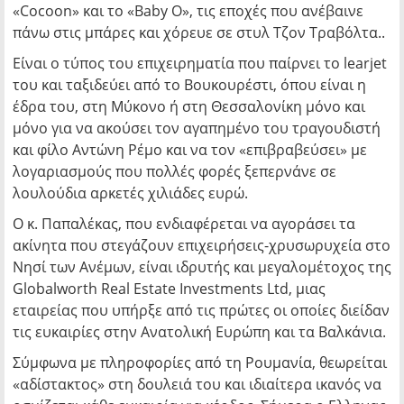
«Cocoon» και το «Baby O», τις εποχές που ανέβαινε
πάνω στις μπάρες και χόρευε σε στυλ Τζον Τραβόλτα..
Είναι ο τύπος του επιχειρηματία που παίρνει το learjet
του και ταξιδεύει από το Βουκουρέστι, όπου είναι η
έδρα του, στη Μύκονο ή στη Θεσσαλονίκη μόνο και
μόνο για να ακούσει τον αγαπημένο του τραγουδιστή
και φίλο Αντώνη Ρέμο και να τον «επιβραβεύσει» με
λογαριασμούς που πολλές φορές ξεπερνάνε σε
λουλούδια αρκετές χιλιάδες ευρώ.
Ο κ. Παπαλέκας, που ενδιαφέρεται να αγοράσει τα
ακίνητα που στεγάζουν επιχειρήσεις-χρυσωρυχεία στο
Νησί των Ανέμων, είναι ιδρυτής και μεγαλομέτοχος της
Globalworth Real Estate Investments Ltd, μιας
εταιρείας που υπήρξε από τις πρώτες οι οποίες διείδαν
τις ευκαιρίες στην Ανατολική Ευρώπη και τα Βαλκάνια.
Σύμφωνα με πληροφορίες από τη Ρουμανία, θεωρείται
«αδίστακτος» στη δουλειά του και ιδιαίτερα ικανός να