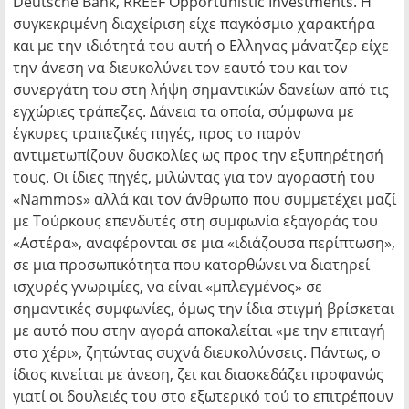
Deutsche Bank, RREEF Opportunistic Investments. Η
συγκεκριμένη διαχείριση είχε παγκόσμιο χαρακτήρα
και με την ιδιότητά του αυτή ο Ελληνας μάνατζερ είχε
την άνεση να διευκολύνει τον εαυτό του και τον
συνεργάτη του στη λήψη σημαντικών δανείων από τις
εγχώριες τράπεζες. Δάνεια τα οποία, σύμφωνα με
έγκυρες τραπεζικές πηγές, προς το παρόν
αντιμετωπίζουν δυσκολίες ως προς την εξυπηρέτησή
τους. Οι ίδιες πηγές, μιλώντας για τον αγοραστή του
«Nammos» αλλά και τον άνθρωπο που συμμετέχει μαζί
με Τούρκους επενδυτές στη συμφωνία εξαγοράς του
«Αστέρα», αναφέρονται σε μια «ιδιάζουσα περίπτωση»,
σε μια προσωπικότητα που κατορθώνει να διατηρεί
ισχυρές γνωριμίες, να είναι «μπλεγμένος» σε
σημαντικές συμφωνίες, όμως την ίδια στιγμή βρίσκεται
με αυτό που στην αγορά αποκαλείται «με την επιταγή
στο χέρι», ζητώντας συχνά διευκολύνσεις. Πάντως, ο
ίδιος κινείται με άνεση, ζει και διασκεδάζει προφανώς
γιατί οι δουλειές του στο εξωτερικό τού το επιτρέπουν