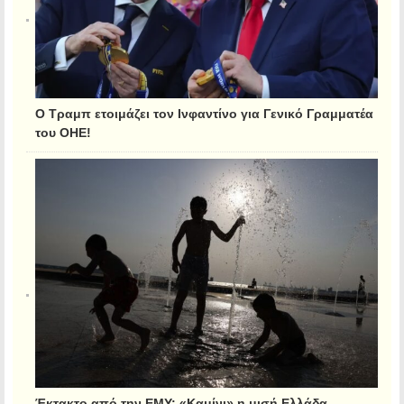
Ο Τραμπ ετοιμάζει τον Ινφαντίνο για Γενικό Γραμματέα
του ΟΗΕ!
Έκτακτο από την ΕΜΥ: «Καμίνι» η μισή Ελλάδα,