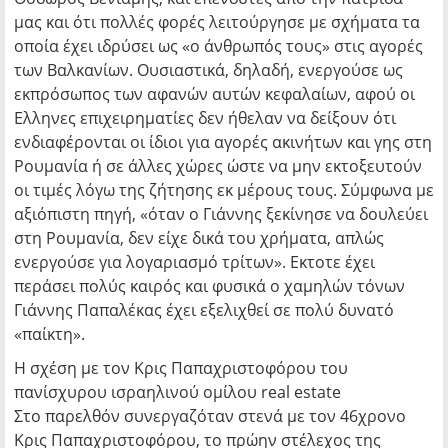
μας και ότι πολλές φορές λειτούργησε με σχήματα τα
οποία έχει ιδρύσει ως «ο άνθρωπός τους» στις αγορές
των Βαλκανίων. Ουσιαστικά, δηλαδή, ενεργούσε ως
εκπρόσωπος των αφανών αυτών κεφαλαίων, αφού οι
Ελληνες επιχειρηματίες δεν ήθελαν να δείξουν ότι
ενδιαφέρονται οι ίδιοι για αγορές ακινήτων και γης στη
Ρουμανία ή σε άλλες χώρες ώστε να μην εκτοξευτούν
οι τιμές λόγω της ζήτησης εκ μέρους τους. Σύμφωνα με
αξιόπιστη πηγή, «όταν ο Γιάννης ξεκίνησε να δουλεύει
στη Ρουμανία, δεν είχε δικά του χρήματα, απλώς
ενεργούσε για λογαριασμό τρίτων». Εκτοτε έχει
περάσει πολύς καιρός και φυσικά ο χαμηλών τόνων
Γιάννης Παπαλέκας έχει εξελιχθεί σε πολύ δυνατό
«παίκτη».
Η σχέση με τον Κρις Παπαχριστοφόρου του
πανίσχυρου ισραηλινού ομίλου real estate
Στο παρελθόν συνεργαζόταν στενά με τον 46χρονο
Κρις Παπαχριστοφόρου, το πρώην στέλεχος της