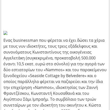
Ενας businessman που φέρεται να έχει δώσει τα χέρια
με τους νυν ιδιοκτήτες, τους τρεις εξάδελφους και
συνονόματους Κωνσταντίνους της οικογένειας
Αγγελετάκη (συγκεκριμένα, προκαταβολή 500.000
έναντι 10,5 εκατ. ευρώ στο σύνολο) για την αγορά των
δύο εστιατορίων του «Nammos» και του παρακείμενου
ξενοδοχείου «Seaside Cottage by Belvedere» και ο
οποίος παράλληλα φέρεται να παζαρεύει και την ίδια
την επιχείρηση «Nammos», ιδιοκτησίας των Ζαννή
Φραντζέσκου, Κωνσταντή Κουσαθανά και του
Αιγύπτιου Σάμι Ιμπραήμ. Το συμβόλαιο των τριών
συνεταίρων με τον ιδιοκτήτη του ακινήτου κ. Κώστα