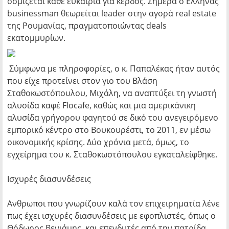
οσμίζεται κάθε ευκαιρία για κέρδος. Σήμερα ο Ελληνας
businessman θεωρείται leader στην αγορά real estate
της Ρουμανίας, πραγματοποιώντας deals
εκατομμυρίων.
Σύμφωνα με πληροφορίες, ο κ. Παπαλέκας ήταν αυτός
που είχε προτείνει στον γιο του Βλάση
Σταθοκωστόπουλου, Μιχάλη, να αναπτύξει τη γνωστή
αλυσίδα καφέ Flocafe, καθώς και μια αμερικάνικη
αλυσίδα γρήγορου φαγητού σε δικό του ανεγειρόμενο
εμπορικό κέντρο στο Βουκουρέστι, το 2011, εν μέσω
οικονομικής κρίσης. Δύο χρόνια μετά, όμως, το
εγχείρημα του κ. Σταθοκωστόπουλου εγκαταλείφθηκε.
Ισχυρές διασυνδέσεις
Ανθρωποι που γνωρίζουν καλά τον επιχειρηματία λένε
πως έχει ισχυρές διασυνδέσεις με εφοπλιστές, όπως ο
Θόδωρος Βενιάμης, και επενδυτές από την πατρίδα