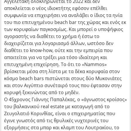
Αγγελετάκη ολοκληρώνεται το 2022 και δεν
αποκλείεται ο νέος ιδιοκτήτης εφόσον επέλθει
συμφωνία να επιχειρήσει να αναλάβει ο ίδιος τα ηνία
του πιο επιτυχημένου beach bar της χώρας και ενός εκ
των κορυφαίων παγκοσμίως. Και μπορεί ο υποψήφιος
αγοραστής να διαθέτει το χρήμα ή έστω το
διαχειρίζεται για λογαριασμό άλλων, ωστόσο δεν
διαθέτει το know-how, ούτε και την εμπειρία που
απαιτείται για να τρέξει μια τόσο ιδιαίτερη και
επιτυχημένη επιχείρηση. Το ότι το «Nammos»
βρίσκεται μέσα στη λίστα με τα δέκα κορυφαία στον
κόσμο beach bars πιστώνεται στους δύο Μυκονιάτες
και στον Αιγύπτιο συνέταιρό τους που έφτασαν στην
κορυφή ξεκινώντας από το μηδέν.
Ο 45χρονος Γιάννης Παπαλέκας, ο «άγνωστος κροίσος»
του βαλκανικού real estate με καταγωγή από το
Ζευγολατιό Κορινθίας, είναι ο επιχειρηματίας που
έγινε γνωστός από τις θρυλικές νυχτερινές του
εξορμήσεις στα μπαρ και κλαμπ του Λουτρακίου, το