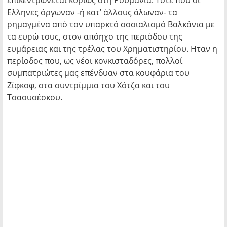
επικεντρώνεται κυρίως στη Ρουμανία. Τότε που οι
Ελληνες όργωναν -ή κατ’ άλλους άλωναν- τα
ρημαγμένα από τον υπαρκτό σοσιαλισμό Βαλκάνια με
τα ευρώ τους, στον απόηχο της περιόδου της
ευμάρειας και της τρέλας του Χρηματιστηρίου. Ηταν η
περίοδος που, ως νέοι κονκισταδόρες, πολλοί
συμπατριώτες μας επένδυαν στα κουφάρια του
Ζίφκοφ, στα συντρίμμια του Χότζα και του
Τσαουσέσκου.