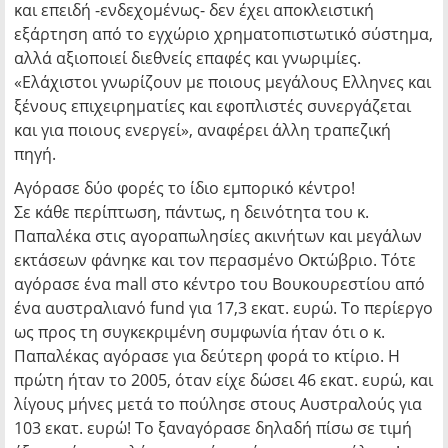
και επειδή -ενδεχομένως- δεν έχει αποκλειστική
εξάρτηση από το εγχώριο χρηματοπιστωτικό σύστημα,
αλλά αξιοποιεί διεθνείς επαφές και γνωριμίες.
«Ελάχιστοι γνωρίζουν με ποιους μεγάλους Ελληνες και
ξένους επιχειρηματίες και εφοπλιστές συνεργάζεται
και για ποιους ενεργεί», αναφέρει άλλη τραπεζική
πηγή.
Αγόρασε δύο φορές το ίδιο εμπορικό κέντρο!
Σε κάθε περίπτωση, πάντως, η δεινότητα του κ.
Παπαλέκα στις αγοραπωλη­σίες ακινήτων και μεγάλων
εκτάσεων φάνηκε και τον περασμένο Οκτώβριο. Τότε
αγόρασε ένα mall στο κέντρο του Βουκουρεστίου από
ένα αυστραλιανό fund για 17,3 εκατ. ευρώ. Το περίεργο
ως προς τη συγκεκριμένη συμφωνία ήταν ότι ο κ.
Παπαλέκας αγόρασε για δεύτερη φορά το κτίριο. Η
πρώτη ήταν το 2005, όταν είχε δώσει 46 εκατ. ευρώ, και
λίγους μήνες μετά το πούλησε στους Αυστραλούς για
103 εκατ. ευρώ! Το ξαναγόρασε δηλαδή πίσω σε τιμή