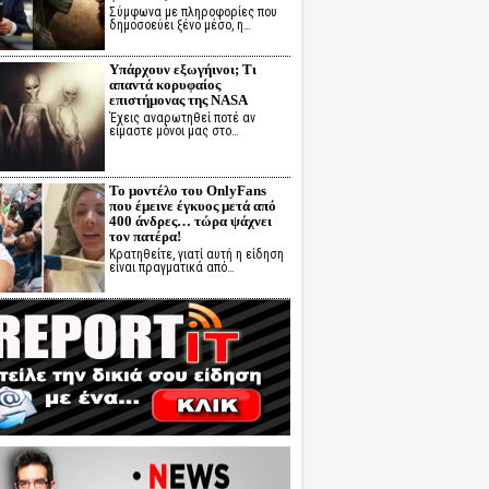
Σύμφωνα με πληροφορίες που
δημοσοεύει ξένο μέσο, η…
Υπάρχουν εξωγήινοι; Τι
απαντά κορυφαίος
επιστήμονας της NASA
Έχεις αναρωτηθεί ποτέ αν
είμαστε μόνοι μας στο…
Το μοντέλο του OnlyFans
που έμεινε έγκυος μετά από
400 άνδρες… τώρα ψάχνει
τον πατέρα!
Κρατηθείτε, γιατί αυτή η είδηση
είναι πραγματικά από…