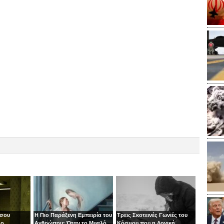
 σου
Η Πιο Παράξενη Εμπειρία του
Τρεις Σκοτεινές Γωνιές του
 ο
Ανθρώπου: Όταν το Μυαλό
Κόσμου που η Λογική