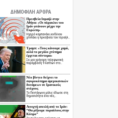
ΔΗΜΟΦΙΛΗ ΑΡΘΡΑ
Πρεσβεία Ισραήλ στην
Αθήνα: «Οι πύραυλοι του
Ιράν φτάνουν μέχρι την
Ευρώπη»
Ηχηρό καμπανάκι κινδύνου
χτυπάει η πρεσβεία του Ισραήλ…
Τραμπ: «Τους κάνουμε χαμό,
αλλά το μεγάλο χτύπημα
έρχεται σύντομα»
Σε μια γρήγορη τηλεφωνική
παρέμβαση 9 λεπτών στο…
Νέο βίντεο δείχνει το
σφυροκόπημα αμερικανικών
δυνάμεων σε Ιρανικούς
στόχους
Το Πεντάγωνο μόλις έδωσε στη
δημοσιότητα ένα νέο,…
Ανοιχτή απειλή από το Ιράν:
“Θα ρίξουμε πυραύλους στην
Κύπρο”