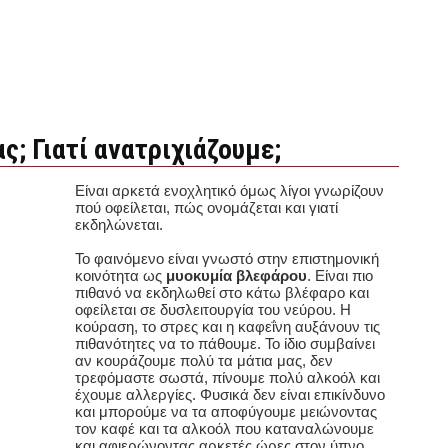
ας; Γιατί ανατριχιάζουμε;
Είναι αρκετά ενοχλητικό όμως λίγοι γνωρίζουν
πού οφείλεται, πώς ονομάζεται και γιατί
εκδηλώνεται.
Το φαινόμενο είναι γνωστό στην επιστημονική
κοινότητα ως
μυοκυμία βλεφάρου
. Είναι πιο
πιθανό να εκδηλωθεί στο κάτω βλέφαρο και
οφείλεται σε δυσλειτουργία του νεύρου. Η
κούραση, το στρες και η καφεΐνη αυξάνουν τις
πιθανότητες να το πάθουμε. Το ίδιο συμβαίνει
αν κουράζουμε πολύ τα μάτια μας, δεν
τρεφόμαστε σωστά, πίνουμε πολύ αλκοόλ και
έχουμε αλλεργίες. Φυσικά δεν είναι επικίνδυνο
και μπορούμε να τα αποφύγουμε μειώνοντας
τον καφέ και τα αλκοόλ που καταναλώνουμε
και αφιερώνοντας αρκετές ώρες στον ύπνο.