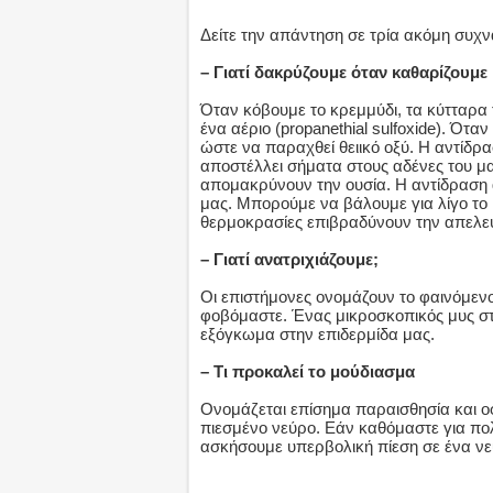
Δείτε την απάντηση σε τρία ακόμη συχ
– Γιατί δακρύζουμε όταν καθαρίζουμε
Όταν κόβουμε το κρεμμύδι, τα κύτταρ
ένα αέριο (propanethial sulfoxide). Ότα
ώστε να παραχθεί θειικό οξύ. Η αντίδρ
αποστέλλει σήματα στους αδένες του μ
απομακρύνουν την ουσία. Η αντίδραση 
μας. Μπορούμε να βάλουμε για λίγο το 
θερμοκρασίες επιβραδύνουν την απελε
– Γιατί ανατριχιάζουμε;
Οι επιστήμονες ονομάζουν το φαινόμεν
φοβόμαστε. Ένας μικροσκοπικός μυς στη
εξόγκωμα στην επιδερμίδα μας.
– Τι προκαλεί το μούδιασμα
Ονομάζεται επίσημα παραισθησία και οφ
πιεσμένο νεύρο. Εάν καθόμαστε για πο
ασκήσουμε υπερβολική πίεση σε ένα νε