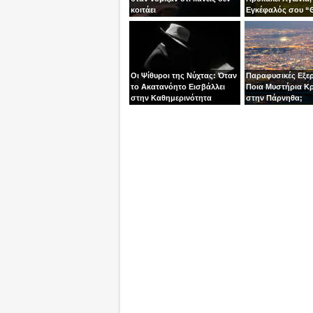
κοιτάει
Εγκέφαλός σου “
κάτι που Δεν Έζη
Οι Ψίθυροι της Νύχτας: Όταν
Παραφυσικές Εξερ
το Ακατανόητο Εισβάλλει
Ποια Μυστήρια Κ
στην Καθημερινότητα
στην Πάρνηθα;