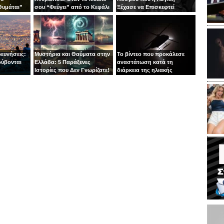
Θυμάται”
σου “Φεύγει” από το Κεφάλι
Ξέχασε να Επισκεφτεί
σες
σου
ευνήσεις:
Μυστήρια και Θαύματα στην
Το βίντεο που προκάλεσε
ρύβονται
Ελλάδα: 5 Παράξενες
αναστάτωση κατά τη
Ιστορίες που Δεν Γνωρίζατε!
διάρκεια της ηλιακής
έκλειψης