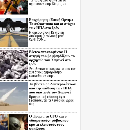
Τα πράγματα φαίνεται να
αγριεύουν στην Κύπρο, με…
Επιχείρηση «Επική Οργή»:
Το οπλοστάσιο και οι στόχοι
των ΗΠΑ στο Ιράν
Η αμερικανική Κεντρική
Διοίκηση (η γνωστή μας
CENTCOM,…
Βίντεο-ντοκουμέντο: Η
στιγμή που βομβαρδίζουν το
αρχηγείο του Χαμενεΐ στο
Ιράν
Ένα βίντεο-ντοκουμέντο από τον
χθεσινό βομβαρδισμό
κατευθείαν στην…
Το βίντεο 33 δευτερολέπτων
από την επίθεση των ΗΠΑ
που σκότωσε τον Χαμενεΐ
Πραγματική κόλαση έχει
ξεσπάσει τις τελευταίες ώρες
στη…
Ο Τραμπ, τα UFO και ο
«δαιμονικός» φόβος που
κρατά κλειστούς τους
φακέλους