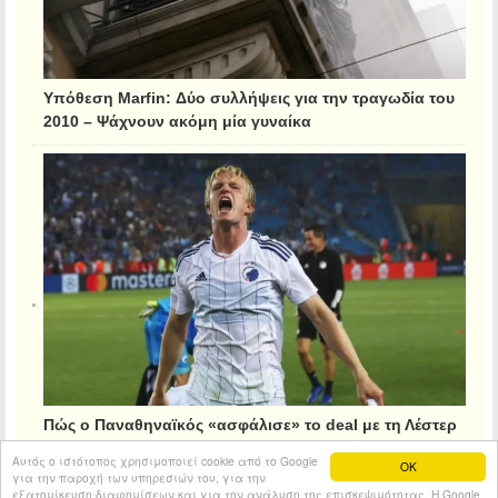
Υπόθεση Marfin: Δύο συλλήψεις για την τραγωδία του
2010 – Ψάχνουν ακόμη μία γυναίκα
Πώς ο Παναθηναϊκός «ασφάλισε» το deal με τη Λέστερ
για τον Κρίστιανσεν
Αυτός ο ιστότοπος χρησιμοποιεί cookie από το Google
OK
για την παροχή των υπηρεσιών του, για την
εξατομίκευση διαφημίσεων και για την ανάλυση της επισκεψιμότητας. Η Google