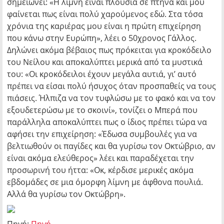
σημειώνει: «Η λίμνη είναι πλούσια σε πτηνά και μου
φαίνεται πως είναι πολύ χαρούμενος εδώ. Στα τόσα
χρόνια της καριέρας μου είναι η πρώτη επιχείρηση
που κάνω στην Ευρώπη», λέει ο 50χρονος Γάλλος.
Δηλώνει ακόμα βέβαιος πως πρόκειται για κροκόδειλο
του Νείλου και αποκαλύπτει μερικά από τα μυστικά
του: «Οι κροκόδειλοι έχουν μεγάλα αυτιά, γι’ αυτό
πρέπει να είσαι πολύ ήσυχος όταν προσπαθείς να τους
πιάσεις. Ήλπιζα να τον τυφλώσω με το φακό και να τον
εξουδετερώσω με το σκοινί», τονίζει ο Μπερά που
παράλληλα αποκαλύπτει πως ο ίδιος πρέπει τώρα να
αφήσει την επιχείρηση: «Έδωσα συμβουλές για να
βελτιωθούν οι παγίδες και θα γυρίσω τον Οκτώβριο, αν
είναι ακόμα ελεύθερος» λέει και παραδέχεται την
προσωρινή του ήττα: «Οκ, κέρδισε μερικές ακόμα
εβδομάδες σε μια όμορφη λίμνη με άφθονα πουλιά.
Αλλά θα γυρίσω τον Οκτώβρη».