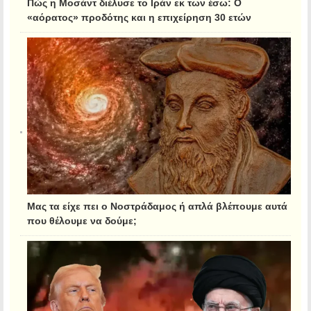
Πώς η Μοσάντ διέλυσε το Ιράν εκ των έσω: Ο
«αόρατος» προδότης και η επιχείρηση 30 ετών
Μας τα είχε πει ο Νοστράδαμος ή απλά βλέπουμε αυτά
που θέλουμε να δούμε;