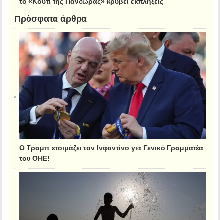
το «Κουτί της Πανδώρας» κρύβει εκπλήξεις
Πρόσφατα άρθρα
Ο Τραμπ ετοιμάζει τον Ινφαντίνο για Γενικό Γραμματέα
του ΟΗΕ!