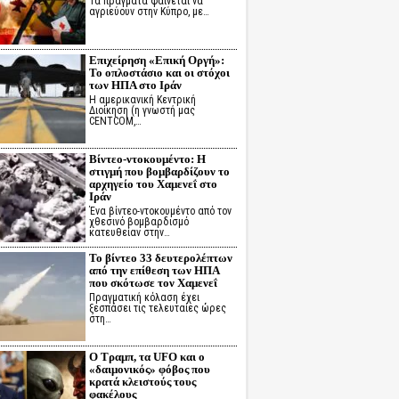
Τα πράγματα φαίνεται να
αγριεύουν στην Κύπρο, με…
Επιχείρηση «Επική Οργή»:
Το οπλοστάσιο και οι στόχοι
των ΗΠΑ στο Ιράν
Η αμερικανική Κεντρική
Διοίκηση (η γνωστή μας
CENTCOM,…
Βίντεο-ντοκουμέντο: Η
στιγμή που βομβαρδίζουν το
αρχηγείο του Χαμενεΐ στο
Ιράν
Ένα βίντεο-ντοκουμέντο από τον
χθεσινό βομβαρδισμό
κατευθείαν στην…
Το βίντεο 33 δευτερολέπτων
από την επίθεση των ΗΠΑ
που σκότωσε τον Χαμενεΐ
Πραγματική κόλαση έχει
ξεσπάσει τις τελευταίες ώρες
στη…
Ο Τραμπ, τα UFO και ο
«δαιμονικός» φόβος που
κρατά κλειστούς τους
φακέλους