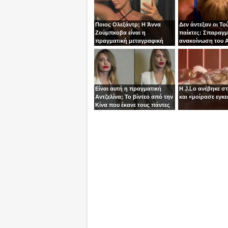
Ποιος Ολεξάντρ; Η Άννα
Δεν άντεξαν οι Το
Ζούμπκοβα είναι η
παίκτες: Σπαραγμ
πραγματική μεταγραφική
ανακοίνωση του Α
“βόμβα” της ΑΕΚ!
τoν Σταύρο
Είναι αυτή η πραγματική
Η J.Lo ανέβηκε σ
Αντζελίνα; Το βίντεο από την
και «μοίρασε εγκε
Κίνα που έκανε τους πάντες
να μιλούν για κλώνους