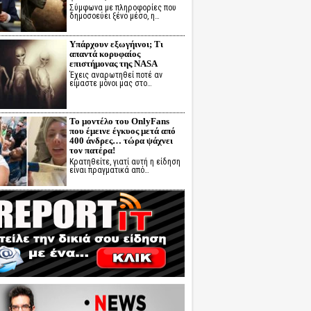
Σύμφωνα με πληροφορίες που
δημοσοεύει ξένο μέσο, η…
Υπάρχουν εξωγήινοι; Τι
απαντά κορυφαίος
επιστήμονας της NASA
Έχεις αναρωτηθεί ποτέ αν
είμαστε μόνοι μας στο…
Το μοντέλο του OnlyFans
που έμεινε έγκυος μετά από
400 άνδρες… τώρα ψάχνει
τον πατέρα!
Κρατηθείτε, γιατί αυτή η είδηση
είναι πραγματικά από…