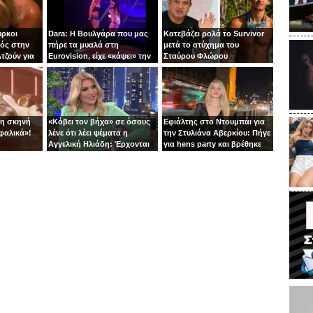
ύρκοι
Dara: Η Βουλγάρα που μας
Κατεβάζει ρολά το Survivor
ός στην
πήρε τα μυαλά στη
μετά το ατύχημα του
τζούν για
Eurovision, είχε «κάψει» την
Σταύρου Φλώρου
πίστα με τη Φουρέιρα!
τη σκηνή
«Κόβει τον βήχα» σε όσους
Εφιάλτης στο Ντουμπάι για
φαλικά»!
λένε ότι λέει ψέματα η
την Στυλιάνα Αβερκίου: Πήγε
Αγγελική Ηλιάδη: Έρχονται
για hens party και βρέθηκε
αγωγές!
στις αναχαιτίσεις των
πυραύλων