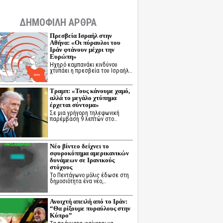
ΔΗΜΟΦΙΛΗ ΑΡΘΡΑ
Πρεσβεία Ισραήλ στην
Αθήνα: «Οι πύραυλοι του
Ιράν φτάνουν μέχρι την
Ευρώπη»
Ηχηρό καμπανάκι κινδύνου
χτυπάει η πρεσβεία του Ισραήλ…
Τραμπ: «Τους κάνουμε χαμό,
αλλά το μεγάλο χτύπημα
έρχεται σύντομα»
Σε μια γρήγορη τηλεφωνική
παρέμβαση 9 λεπτών στο…
Νέο βίντεο δείχνει το
σφυροκόπημα αμερικανικών
δυνάμεων σε Ιρανικούς
στόχους
Το Πεντάγωνο μόλις έδωσε στη
δημοσιότητα ένα νέο,…
Ανοιχτή απειλή από το Ιράν:
“Θα ρίξουμε πυραύλους στην
Κύπρο”