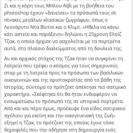
Ζι και η κόρη τους Μπλου Αϊβι με τη βοήθεια του
photoshop έχουν «δανείσει» τα πρόσωπά τους σε
πίνακες μεγάλων κλασικών ζωγράφων, όπως ο
Λεονάρντο Ντα Βίντσι και ο Κλιμτ. «Ηθελα να κάνω
κάτι αστείο και παράξενο» δηλώνει η 25χρονη Ελοΐζ
Τζακ, η οποία άρχισε να ασχολείται με τα πορτρέτα
αυτά, στο πλαίσιο διαλείμματος από τη δουλειά της.
Αν και αρχικός στόχος της Τζακ ήταν να συγκρίνει τη
λατρεία που τρέφει ο κόσμος για τους σημερινούς
σταρ με τη λατρεία προς τα πρόσωπα των βασιλικών
οικογενειών και της αριστοκρατίας από τα βάθη της
Ιστορίας, σύντομα το πρότζεκτ απέκτησε πιο σατιρικό
χαρακτήρα. «Σκέφτηκα ότι θα ήταν ενδιαφέρον να
ενσωματώσω το πρόσωπό της σε ιστορικά πορτρέτα.
Από και και πέρα όμως, προέκυψε ένα είδος σατιρικού
σχόλιου για εκείνη και την οικογενειακή της ζωή»
εξηγεί η Τζακ, το πρότζεκτ της οποίας έγινε τόσο
δημοφιλές που την οδήγησε στη δημιουργία ενός