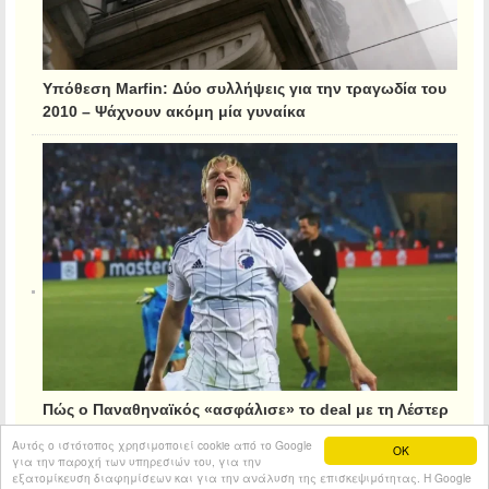
Υπόθεση Marfin: Δύο συλλήψεις για την τραγωδία του
2010 – Ψάχνουν ακόμη μία γυναίκα
Πώς ο Παναθηναϊκός «ασφάλισε» το deal με τη Λέστερ
για τον Κρίστιανσεν
Αυτός ο ιστότοπος χρησιμοποιεί cookie από το Google
OK
για την παροχή των υπηρεσιών του, για την
εξατομίκευση διαφημίσεων και για την ανάλυση της επισκεψιμότητας. Η Google