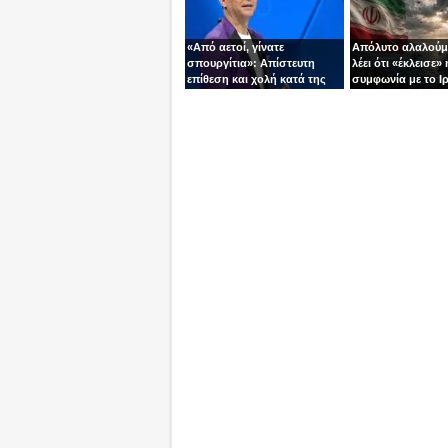
«Από αετοί, γίνατε
Απόλυτο αλαλούμ
σπουργίτια»: Απίστευτη
λέει ότι «έκλεισε» 
επίθεση και χολή κατά της
συμφωνία με το Ιρ
Ελλάδας και της Κύπρου
Τεχεράνη τον αδει
από γνωστό
ίσια!
τηλεπαρουσιαστή της
Ρουμανίας!