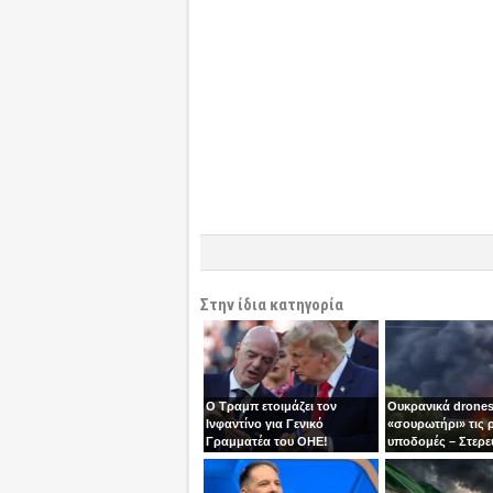
Στην ίδια κατηγορία
Ο Τραμπ ετοιμάζει τον
Ουκρανικά drones
Ινφαντίνο για Γενικό
«σουρωτήρι» τις 
Γραμματέα του ΟΗΕ!
υποδομές – Στερε
καύσιμα του Πούτ