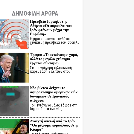
ΔΗΜΟΦΙΛΗ ΑΡΘΡΑ
Πρεσβεία Ισραήλ στην
Αθήνα: «Οι πύραυλοι του
Ιράν φτάνουν μέχρι την
Ευρώπη»
Ηχηρό καμπανάκι κινδύνου
χτυπάει η πρεσβεία του Ισραήλ…
Τραμπ: «Τους κάνουμε χαμό,
αλλά το μεγάλο χτύπημα
έρχεται σύντομα»
Σε μια γρήγορη τηλεφωνική
παρέμβαση 9 λεπτών στο…
Νέο βίντεο δείχνει το
σφυροκόπημα αμερικανικών
δυνάμεων σε Ιρανικούς
στόχους
Το Πεντάγωνο μόλις έδωσε στη
δημοσιότητα ένα νέο,…
Ανοιχτή απειλή από το Ιράν:
“Θα ρίξουμε πυραύλους στην
Κύπρο”