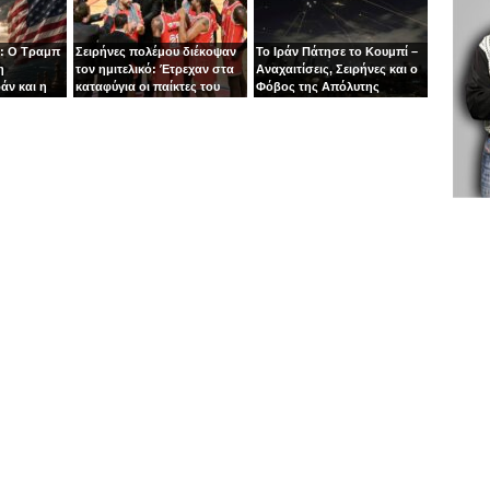
: Ο Τραμπ
Σειρήνες πολέμου διέκοψαν
Το Ιράν Πάτησε το Κουμπί –
η
τον ημιτελικό: Έτρεχαν στα
Αναχαιτίσεις, Σειρήνες και ο
άν και η
καταφύγια οι παίκτες του
Φόβος της Απόλυτης
άζει στα
Ιτούδη!
Σύρραξης