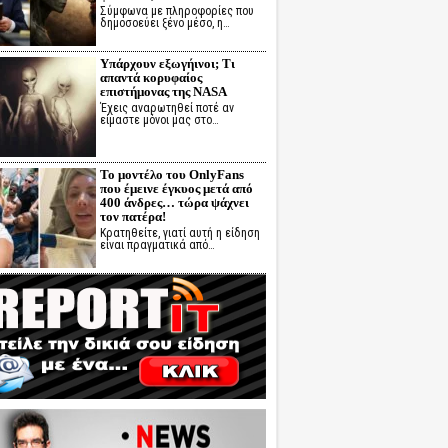
Σύμφωνα με πληροφορίες που
δημοσοεύει ξένο μέσο, η…
Υπάρχουν εξωγήινοι; Τι
απαντά κορυφαίος
επιστήμονας της NASA
Έχεις αναρωτηθεί ποτέ αν
είμαστε μόνοι μας στο…
Το μοντέλο του OnlyFans
που έμεινε έγκυος μετά από
400 άνδρες… τώρα ψάχνει
τον πατέρα!
Κρατηθείτε, γιατί αυτή η είδηση
είναι πραγματικά από…