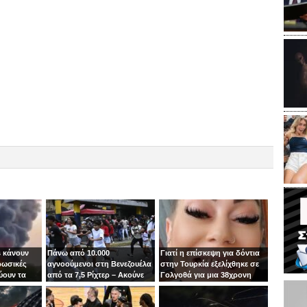
 κάνουν
Πάνω από 10.000
Γιατί η επίσκεψη για δόντια
ρωσικές
αγνοούμενοι στη Βενεζουέλα
στην Τουρκία εξελίχθηκε σε
ύουν τα
από τα 7,5 Ρίχτερ – Ακούνε
Γολγοθά για μια 38χρονη
ιν
φωνές κάτω από τα
μητέρα
συντρίμμια