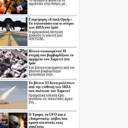
Τα πράγματα φαίνεται να
αγριεύουν στην Κύπρο, με…
Επιχείρηση «Επική Οργή»:
Το οπλοστάσιο και οι στόχοι
των ΗΠΑ στο Ιράν
Η αμερικανική Κεντρική
Διοίκηση (η γνωστή μας
CENTCOM,…
Βίντεο-ντοκουμέντο: Η
στιγμή που βομβαρδίζουν το
αρχηγείο του Χαμενεΐ στο
Ιράν
Ένα βίντεο-ντοκουμέντο από τον
χθεσινό βομβαρδισμό
κατευθείαν στην…
Το βίντεο 33 δευτερολέπτων
από την επίθεση των ΗΠΑ
που σκότωσε τον Χαμενεΐ
Πραγματική κόλαση έχει
ξεσπάσει τις τελευταίες ώρες
στη…
Ο Τραμπ, τα UFO και ο
«δαιμονικός» φόβος που
κρατά κλειστούς τους
φακέλους