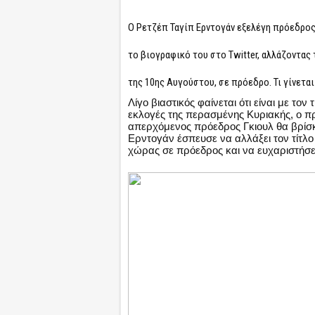
Ο Ρετζέπ Ταγίπ Ερντογάν εξελέγη πρόεδρος
το βιογραφικό του στο Twitter, αλλάζοντας
της 10ης Αυγούστου, σε πρόεδρο. Τι γίνετα
Λίγο βιαστικός φαίνεται ότι είναι με το
εκλογές της περασμένης Κυριακής, ο π
απερχόμενος πρόεδρος Γκιουλ θα βρίσκε
Ερντογάν έσπευσε να αλλάξει τον τίτλο
χώρας σε πρόεδρος και να ευχαριστήσει