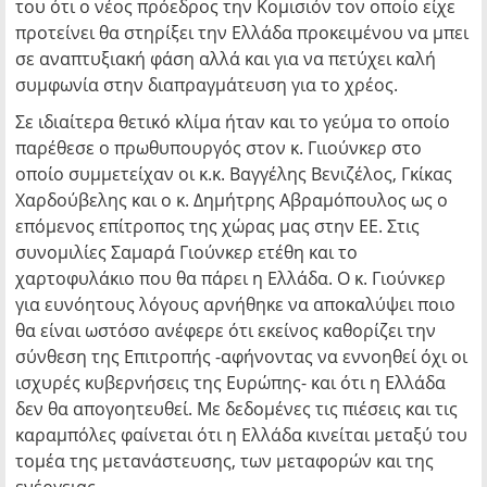
του ότι ο νέος πρόεδρος την Κομισιόν τον οποίο είχε
προτείνει θα στηρίξει την Ελλάδα προκειμένου να μπει
σε αναπτυξιακή φάση αλλά και για να πετύχει καλή
συμφωνία στην διαπραγμάτευση για το χρέος.
Σε ιδιαίτερα θετικό κλίμα ήταν και το γεύμα το οποίο
παρέθεσε ο πρωθυπουργός στον κ. Γιιούνκερ στο
οποίο συμμετείχαν οι κ.κ. Βαγγέλης Βενιζέλος, Γκίκας
Χαρδούβελης και ο κ. Δημήτρης Αβραμόπουλος ως ο
επόμενος επίτροπος της χώρας μας στην ΕΕ. Στις
συνομιλίες Σαμαρά Γιούνκερ ετέθη και το
χαρτοφυλάκιο που θα πάρει η Ελλάδα. Ο κ. Γιούνκερ
για ευνόητους λόγους αρνήθηκε να αποκαλύψει ποιο
θα είναι ωστόσο ανέφερε ότι εκείνος καθορίζει την
σύνθεση της Επιτροπής -αφήνοντας να εννοηθεί όχι οι
ισχυρές κυβερνήσεις της Ευρώπης- και ότι η Ελλάδα
δεν θα απογοητευθεί. Με δεδομένες τις πιέσεις και τις
καραμπόλες φαίνεται ότι η Ελλάδα κινείται μεταξύ του
τομέα της μετανάστευσης, των μεταφορών και της