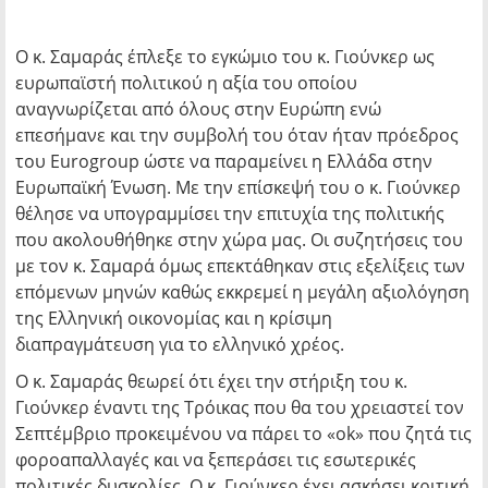
Ο κ. Σαμαράς έπλεξε το εγκώμιο του κ. Γιούνκερ ως
ευρωπαϊστή πολιτικού η αξία του οποίου
αναγνωρίζεται από όλους στην Ευρώπη ενώ
επεσήμανε και την συμβολή του όταν ήταν πρόεδρος
του Eurogroup ώστε να παραμείνει η Ελλάδα στην
Ευρωπαϊκή Ένωση. Με την επίσκεψή του ο κ. Γιούνκερ
θέλησε να υπογραμμίσει την επιτυχία της πολιτικής
που ακολουθήθηκε στην χώρα μας. Οι συζητήσεις του
με τον κ. Σαμαρά όμως επεκτάθηκαν στις εξελίξεις των
επόμενων μηνών καθώς εκκρεμεί η μεγάλη αξιολόγηση
της Ελληνική οικονομίας και η κρίσιμη
διαπραγμάτευση για το ελληνικό χρέος.
Ο κ. Σαμαράς θεωρεί ότι έχει την στήριξη του κ.
Γιούνκερ έναντι της Τρόικας που θα του χρειαστεί τον
Σεπτέμβριο προκειμένου να πάρει το «οk» που ζητά τις
φοροαπαλλαγές και να ξεπεράσει τις εσωτερικές
πολιτικές δυσκολίες. Ο κ. Γιούνκερ έχει ασκήσει κριτική