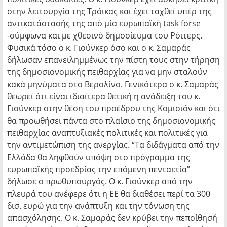
στην λειτουργία της Τρόικας και έχει ταχθεί υπέρ της
αντικατάστασής της από μία ευρωπαϊκή task forse
-σύμφωνα και με χθεσινό δημοσίευμα του Ρόιτερς.
Φυσικά τόσο ο κ. Γιούνκερ όσο και ο κ. Σαμαράς
δήλωσαν επανειλημμένως την πίστη τους στην τήρηση
της δημοσιονομικής πειθαρχίας για να μην σταλούν
κακά μηνύματα στο Βερολίνο. Γενικότερα ο κ. Σαμαράς
θεωρεί ότι είναι ιδιαίτερα θετική η ανάδειξη του κ.
Γιούνκερ στην θέση του προέδρου της Κομισιόν και ότι
θα προωθήσει πάντα στο πλαίσιο της δημοσιονομικής
πειθαρχίας αναπτυξιακές πολιτικές και πολιτικές για
την αντιμετώπιση της ανεργίας. “Τα διδάγματα από την
Ελλάδα θα ληφθούν υπόψη στο πρόγραμμα της
ευρωπαϊκής προεδρίας την επόμενη πενταετία”
δήλωσε ο πρωθυπουργός. Ο κ. Γιούνκερ από την
πλευρά του ανέφερε ότι η ΕΕ θα διαθέσει περί τα 300
δισ. ευρώ για την ανάπτυξη και την τόνωση της
απασχόλησης. Ο κ. Σαμαράς δεν κρύβει την πεποίθησή