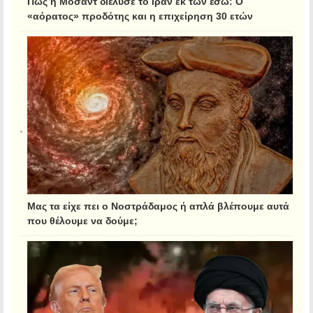
Πώς η Μοσάντ διέλυσε το Ιράν εκ των έσω: Ο
«αόρατος» προδότης και η επιχείρηση 30 ετών
Μας τα είχε πει ο Νοστράδαμος ή απλά βλέπουμε αυτά
που θέλουμε να δούμε;