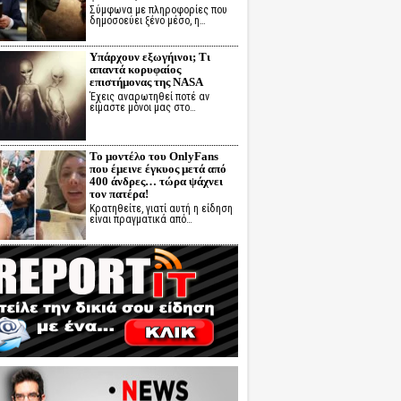
Σύμφωνα με πληροφορίες που
δημοσοεύει ξένο μέσο, η…
Υπάρχουν εξωγήινοι; Τι
απαντά κορυφαίος
επιστήμονας της NASA
Έχεις αναρωτηθεί ποτέ αν
είμαστε μόνοι μας στο…
Το μοντέλο του OnlyFans
που έμεινε έγκυος μετά από
400 άνδρες… τώρα ψάχνει
τον πατέρα!
Κρατηθείτε, γιατί αυτή η είδηση
είναι πραγματικά από…