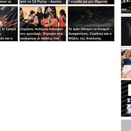
ύουν τα
από τα 7,5 Ρίχτερ – Ακούνε
Γολγοθά για μια 38χρονη
ιν
φωνές κάτω από τα
μητέρα
συντρίμμια
: Ο Τραμπ
Σειρήνες πολέμου διέκοψαν
Το Ιράν Πάτησε το Κουμπί –
η
τον ημιτελικό: Έτρεχαν στα
Αναχαιτίσεις, Σειρήνες και ο
άν και η
καταφύγια οι παίκτες του
Φόβος της Απόλυτης
άζει στα
Ιτούδη!
Σύρραξης