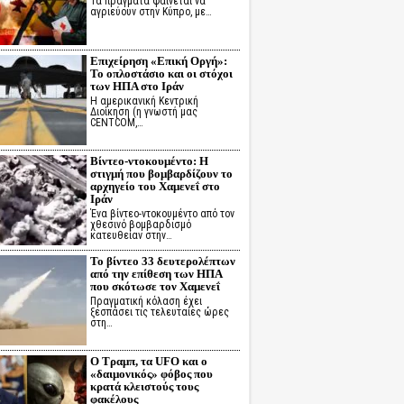
Τα πράγματα φαίνεται να
αγριεύουν στην Κύπρο, με…
Επιχείρηση «Επική Οργή»:
Το οπλοστάσιο και οι στόχοι
των ΗΠΑ στο Ιράν
Η αμερικανική Κεντρική
Διοίκηση (η γνωστή μας
CENTCOM,…
Βίντεο-ντοκουμέντο: Η
στιγμή που βομβαρδίζουν το
αρχηγείο του Χαμενεΐ στο
Ιράν
Ένα βίντεο-ντοκουμέντο από τον
χθεσινό βομβαρδισμό
κατευθείαν στην…
Το βίντεο 33 δευτερολέπτων
από την επίθεση των ΗΠΑ
που σκότωσε τον Χαμενεΐ
Πραγματική κόλαση έχει
ξεσπάσει τις τελευταίες ώρες
στη…
Ο Τραμπ, τα UFO και ο
«δαιμονικός» φόβος που
κρατά κλειστούς τους
φακέλους