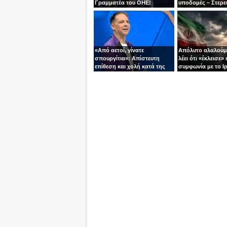
Γραμματέα του ΟΗΕ!
υποδομές – Στερε
καύσιμα του Πούτ
«Από αετοί, γίνατε
Απόλυτο αλαλούμ
σπουργίτια»: Απίστευτη
λέει ότι «έκλεισε» 
επίθεση και χολή κατά της
συμφωνία με το Ιρ
Ελλάδας και της Κύπρου
Τεχεράνη τον αδει
από γνωστό
ίσια!
τηλεπαρουσιαστή της
Ρουμανίας!