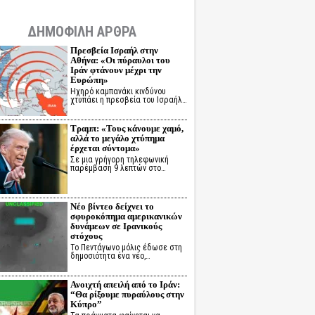
ΔΗΜΟΦΙΛΗ ΑΡΘΡΑ
Πρεσβεία Ισραήλ στην
Αθήνα: «Οι πύραυλοι του
Ιράν φτάνουν μέχρι την
Ευρώπη»
Ηχηρό καμπανάκι κινδύνου
χτυπάει η πρεσβεία του Ισραήλ…
Τραμπ: «Τους κάνουμε χαμό,
αλλά το μεγάλο χτύπημα
έρχεται σύντομα»
Σε μια γρήγορη τηλεφωνική
παρέμβαση 9 λεπτών στο…
Νέο βίντεο δείχνει το
σφυροκόπημα αμερικανικών
δυνάμεων σε Ιρανικούς
στόχους
Το Πεντάγωνο μόλις έδωσε στη
δημοσιότητα ένα νέο,…
Ανοιχτή απειλή από το Ιράν:
“Θα ρίξουμε πυραύλους στην
Κύπρο”