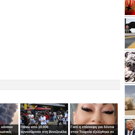
 κάνουν
Πάνω από 10.000
Γιατί η επίσκεψη για δόντια
ρωσικές
αγνοούμενοι στη Βενεζουέλα
στην Τουρκία εξελίχθηκε σε