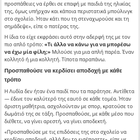
προσπάθειες να έρθει σε επαφή με παιδιά της ηλικίας
της, όμως υπήρχαν και κάποια περιστατικά μπούλινγκ
στο σχολείο. Ήταν κάτι που τη στεναχωρούσε και τη
σημάδεψε», είπε ο πατέρας της.
Η ίδια το είχε εκφράσει αυτό στην αδερφή της με τον
πιο απλό τρόπο:
«Τι άλλο να κάνω για να μπορέσω
να έχω μία φίλη;»
Μιλούσε για μια απλή παρέα. Έναν
κολλητό ή μια κολλητή. Τίποτα παραπάνω.
Προσπαθούσε να κερδίσει αποδοχή με κάθε
τρόπο
Η Λυδία δεν ήταν ένα παιδί που τα παράτησε. Αντίθετα
— έδινε τον καλύτερό της εαυτό σε κάθε τομέα. Ήταν
άριστη μαθήτρια, ασχολούνταν με σπορ, κρατούσε το
δωμάτιό της σε τάξη. Προσπαθούσε, με κάθε μέσο που
διέθετε, να γίνει αρεστή, να γίνει αποδεκτή.
«Προσπαθούσε με τις επιδόσεις της στο σχολείο να
κερδίσει αποδοχή, αλλά δεν το εισέπραττε», είπε με