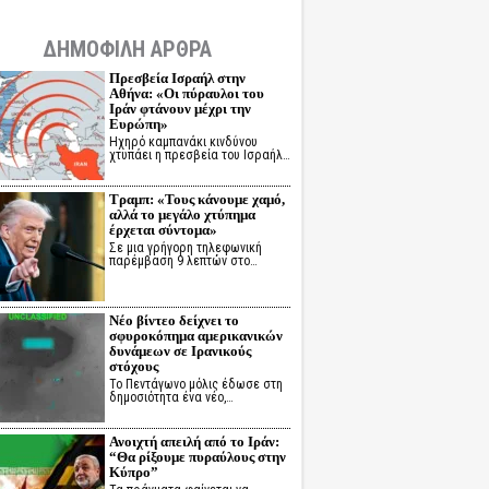
ΔΗΜΟΦΙΛΗ ΑΡΘΡΑ
Πρεσβεία Ισραήλ στην
Αθήνα: «Οι πύραυλοι του
Ιράν φτάνουν μέχρι την
Ευρώπη»
Ηχηρό καμπανάκι κινδύνου
χτυπάει η πρεσβεία του Ισραήλ…
Τραμπ: «Τους κάνουμε χαμό,
αλλά το μεγάλο χτύπημα
έρχεται σύντομα»
Σε μια γρήγορη τηλεφωνική
παρέμβαση 9 λεπτών στο…
Νέο βίντεο δείχνει το
σφυροκόπημα αμερικανικών
δυνάμεων σε Ιρανικούς
στόχους
Το Πεντάγωνο μόλις έδωσε στη
δημοσιότητα ένα νέο,…
Ανοιχτή απειλή από το Ιράν:
“Θα ρίξουμε πυραύλους στην
Κύπρο”