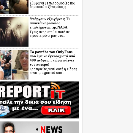
Σύμφωνα με πληροφορίες που
δημοσοεύει ξένο μέσο, η…
Υπάρχουν εξωγήινοι; Τι
απαντά κορυφαίος
επιστήμονας της NASA
Έχεις αναρωτηθεί ποτέ αν
είμαστε μόνοι μας στο…
Το μοντέλο του OnlyFans
που έμεινε έγκυος μετά από
400 άνδρες… τώρα ψάχνει
τον πατέρα!
Κρατηθείτε, γιατί αυτή η είδηση
είναι πραγματικά από…