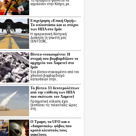
Τα πράγματα φαίνεται να
αγριεύουν στην Κύπρο, με…
Επιχείρηση «Επική Οργή»:
Το οπλοστάσιο και οι στόχοι
των ΗΠΑ στο Ιράν
Η αμερικανική Κεντρική
Διοίκηση (η γνωστή μας
CENTCOM,…
Βίντεο-ντοκουμέντο: Η
στιγμή που βομβαρδίζουν το
αρχηγείο του Χαμενεΐ στο
Ιράν
Ένα βίντεο-ντοκουμέντο από τον
χθεσινό βομβαρδισμό
κατευθείαν στην…
Το βίντεο 33 δευτερολέπτων
από την επίθεση των ΗΠΑ
που σκότωσε τον Χαμενεΐ
Πραγματική κόλαση έχει
ξεσπάσει τις τελευταίες ώρες
στη…
Ο Τραμπ, τα UFO και ο
«δαιμονικός» φόβος που
κρατά κλειστούς τους
φακέλους