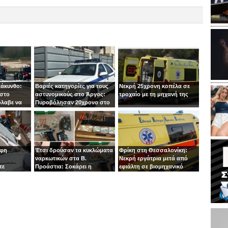
Ζάκυνθο:
Βαριές κατηγορίες για τους
Νεκρή 25χρονη κοπέλα σε
 στο
αστυνομικούς στο Άργος:
τροχαίο με τη μηχανή της
όλαβε να
Πυροβόλησαν 20χρονο στο
 στιγμή ο
κεφάλι
οφη
Έτσι δρούσαν τα κυκλώματα
Φρίκη στη Θεσσαλονίκη:
ναρκωτικών στα Β.
Νεκρή εργάτρια μετά από
τε
Προάστια: Σοκάρει η
εφιάλτη σε βιομηχανικό
εμπλοκή παιδιών 13 και 14
πλυντήριο
ετών