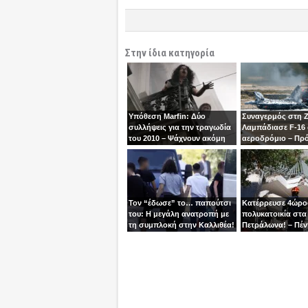
Στην ίδια κατηγορία
Υπόθεση Marfin: Δύο
Συναγερμός στη 
συλλήψεις για την τραγωδία
Λαμπάδιασε F-16
του 2010 – Ψάχνουν ακόμη
αεροδρόμιο – Πρ
μία γυναίκα
βγει την τελευταία
χειριστής
Τον “έδωσε” το… παπούτσι
Κατέρρευσε 4ώρ
του: Η μεγάλη ανατροπή με
πολυκατοικία στα
τη συμπλοκή στην Καλλιθέα!
Πετράλωνα! – Πέν
προσαγωγές