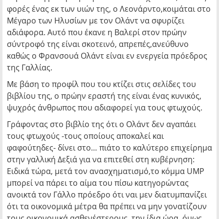
φορές ένας εκ των υιών της, ο Λεονάρντο,κοιμάται στο
Μέγαρο των Ηλυσίων με τον Ολάντ να σφυρίζει
αδιάφορα. Αυτό που έκανε η Βαλερί στον πρώην
σύντροφό της είναι σκοτεινό, απρεπές,ανεύθυνο
καθώς ο Φρανσουά Ολάντ είναι εν ενεργεία πρόεδρος
της Γαλλίας.
Με βάση το προφίλ που του κτίζει στις σελίδες του
βιβλίου της, ο πρώην εραστή της είναι ένας κυνικός,
ψυχρός άνθρωπος που αδιαφορεί για τους φτωχούς.
Γράφοντας στο βιβλίο της ότι ο Ολάντ δεν αγαπάει
τους φτωχούς -τους οποίους αποκαλεί και
φαφούτηδες- δίνει στο… πιάτο το καλύτερο επιχείρημα
στην γαλλική Δεξιά για να επιτεθεί στη κυβέρνηση:
Ειδικά τώρα, μετά τον ανασχηματισμό,το κόμμα UMP
μπορεί να πάρει το αίμα του πίσω κατηγορώντας
ανοικτά τον Γάλλο πρόεδρο ότι ναι μεν διατυμπανίζει
ότι τα οικονομικά μέτρα θα πρέπει να μην γονατίζουν
τους οικονομικά ασθενέστερους, την ίδια ώρα, όμως,