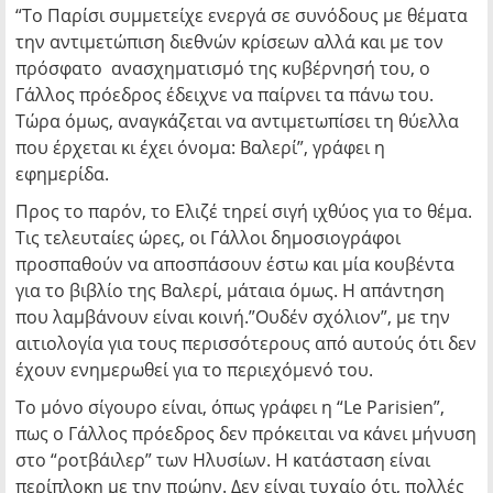
“Το Παρίσι συμμετείχε ενεργά σε συνόδους με θέματα
την αντιμετώπιση διεθνών κρίσεων αλλά και με τον
πρόσφατο ανασχηματισμό της κυβέρνησή του, ο
Γάλλος πρόεδρος έδειχνε να παίρνει τα πάνω του.
Τώρα όμως, αναγκάζεται να αντιμετωπίσει τη θύελλα
που έρχεται κι έχει όνομα: Βαλερί”, γράφει η
εφημερίδα.
Προς το παρόν, το Ελιζέ τηρεί σιγή ιχθύος για το θέμα.
Τις τελευταίες ώρες, οι Γάλλοι δημοσιογράφοι
προσπαθούν να αποσπάσουν έστω και μία κουβέντα
για το βιβλίο της Βαλερί, μάταια όμως. Η απάντηση
που λαμβάνουν είναι κοινή.”Ουδέν σχόλιον”, με την
αιτιολογία για τους περισσότερους από αυτούς ότι δεν
έχουν ενημερωθεί για το περιεχόμενό του.
Το μόνο σίγουρο είναι, όπως γράφει η “Le Parisien”,
πως ο Γάλλος πρόεδρος δεν πρόκειται να κάνει μήνυση
στο “ροτβάιλερ” των Ηλυσίων. Η κατάσταση είναι
περίπλοκη με την πρώην. Δεν είναι τυχαίο ότι, πολλές