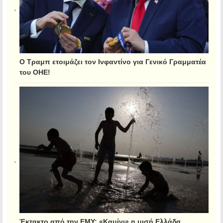
Ο Τραμπ ετοιμάζει τον Ινφαντίνο για Γενικό Γραμματέα
του ΟΗΕ!
Έκτακτο από την ΕΜΥ: «Καμίνι» η μισή Ελλάδα,