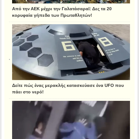
Από την ΑΕΚ μέχρι την Γαλατάσαραϊ: Δες τα 20
κορυφαία γήπεδα των Πρωταθλητών!
Δείτε πώς ένας μερακλής κατασκεύασε ένα UFO που
πάει στο νερό!