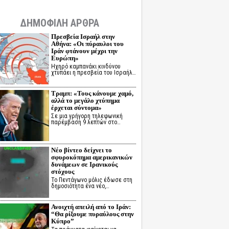
ΔΗΜΟΦΙΛΗ ΑΡΘΡΑ
Πρεσβεία Ισραήλ στην
Αθήνα: «Οι πύραυλοι του
Ιράν φτάνουν μέχρι την
Ευρώπη»
Ηχηρό καμπανάκι κινδύνου
χτυπάει η πρεσβεία του Ισραήλ…
Τραμπ: «Τους κάνουμε χαμό,
αλλά το μεγάλο χτύπημα
έρχεται σύντομα»
Σε μια γρήγορη τηλεφωνική
παρέμβαση 9 λεπτών στο…
Νέο βίντεο δείχνει το
σφυροκόπημα αμερικανικών
δυνάμεων σε Ιρανικούς
στόχους
Το Πεντάγωνο μόλις έδωσε στη
δημοσιότητα ένα νέο,…
Ανοιχτή απειλή από το Ιράν:
“Θα ρίξουμε πυραύλους στην
Κύπρο”