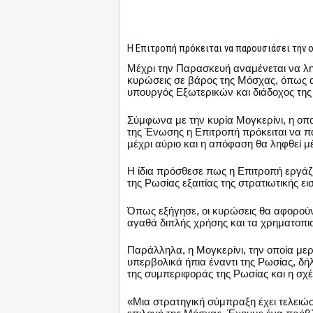
Η Επιτροπή πρόκειται να παρουσιάσει την 
Μέχρι την Παρασκευή αναμένεται να ληφ
κυρώσεις σε βάρος της Μόσχας, όπως α
υπουργός Εξωτερικών και διάδοχος της
Σύμφωνα με την κυρία Μογκερίνι, η οποί
της Ένωσης η Επιτροπή πρόκειται να πα
μέχρι αύριο και η απόφαση θα ληφθεί μ
Η ίδια πρόσθεσε πως η Επιτροπή εργά
της Ρωσίας εξαιτίας της στρατιωτικής ε
Όπως εξήγησε, οι κυρώσεις θα αφορούν 
αγαθά διπλής χρήσης και τα χρηματοπι
Παράλληλα, η Μογκερίνι, την οποία μερι
υπερβολικά ήπια έναντι της Ρωσίας, δ
της συμπεριφοράς της Ρωσίας και η σχ
«Μια στρατηγική σύμπραξη έχει τελειώσε