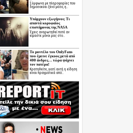
Σύμφωνα με πληροφορίες που
δημοσοεύει ξένο μέσο, η…
Υπάρχουν εξωγήινοι; Τι
απαντά κορυφαίος
επιστήμονας της NASA
Έχεις αναρωτηθεί ποτέ αν
είμαστε μόνοι μας στο…
Το μοντέλο του OnlyFans
που έμεινε έγκυος μετά από
400 άνδρες… τώρα ψάχνει
τον πατέρα!
Κρατηθείτε, γιατί αυτή η είδηση
είναι πραγματικά από…