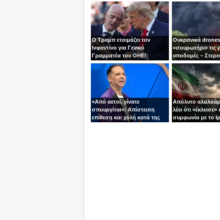
Ο Τραμπ ετοιμάζει τον
Ουκρανικά drones
Ινφαντίνο για Γενικό
«σουρωτήρι» τις 
Γραμματέα του ΟΗΕ!
υποδομές – Στερε
καύσιμα του Πούτ
«Από αετοί, γίνατε
Απόλυτο αλαλούμ
σπουργίτια»: Απίστευτη
λέει ότι «έκλεισε» 
επίθεση και χολή κατά της
συμφωνία με το Ιρ
Ελλάδας και της Κύπρου
Τεχεράνη τον αδει
από γνωστό
ίσια!
τηλεπαρουσιαστή της
Ρουμανίας!