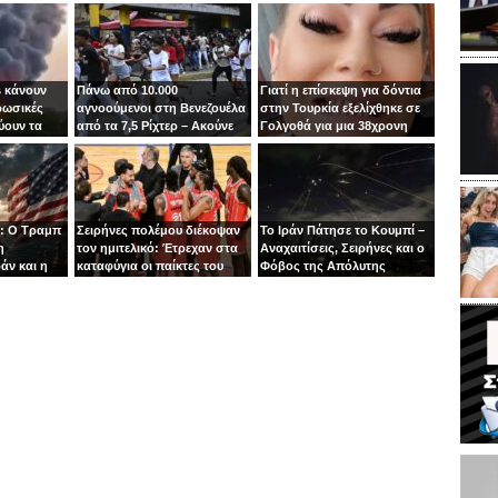
 κάνουν
Πάνω από 10.000
Γιατί η επίσκεψη για δόντια
ρωσικές
αγνοούμενοι στη Βενεζουέλα
στην Τουρκία εξελίχθηκε σε
ύουν τα
από τα 7,5 Ρίχτερ – Ακούνε
Γολγοθά για μια 38χρονη
ιν
φωνές κάτω από τα
μητέρα
συντρίμμια
: Ο Τραμπ
Σειρήνες πολέμου διέκοψαν
Το Ιράν Πάτησε το Κουμπί –
η
τον ημιτελικό: Έτρεχαν στα
Αναχαιτίσεις, Σειρήνες και ο
άν και η
καταφύγια οι παίκτες του
Φόβος της Απόλυτης
άζει στα
Ιτούδη!
Σύρραξης