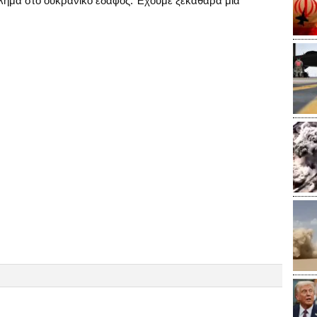
λημα στο ουκρανικό έδαφος. Έχουμε ξεκάθαρα μια