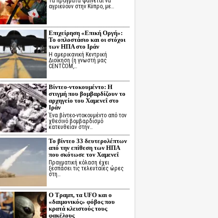
Τα πράγματα φαίνεται να
αγριεύουν στην Κύπρο, με…
Επιχείρηση «Επική Οργή»:
Το οπλοστάσιο και οι στόχοι
των ΗΠΑ στο Ιράν
Η αμερικανική Κεντρική
Διοίκηση (η γνωστή μας
CENTCOM,…
Βίντεο-ντοκουμέντο: Η
στιγμή που βομβαρδίζουν το
αρχηγείο του Χαμενεΐ στο
Ιράν
Ένα βίντεο-ντοκουμέντο από τον
χθεσινό βομβαρδισμό
κατευθείαν στην…
Το βίντεο 33 δευτερολέπτων
από την επίθεση των ΗΠΑ
που σκότωσε τον Χαμενεΐ
Πραγματική κόλαση έχει
ξεσπάσει τις τελευταίες ώρες
στη…
Ο Τραμπ, τα UFO και ο
«δαιμονικός» φόβος που
κρατά κλειστούς τους
φακέλους