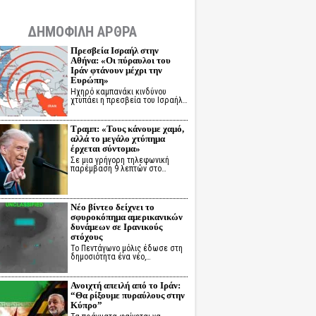
ΔΗΜΟΦΙΛΗ ΑΡΘΡΑ
Πρεσβεία Ισραήλ στην
Αθήνα: «Οι πύραυλοι του
Ιράν φτάνουν μέχρι την
Ευρώπη»
Ηχηρό καμπανάκι κινδύνου
χτυπάει η πρεσβεία του Ισραήλ…
Τραμπ: «Τους κάνουμε χαμό,
αλλά το μεγάλο χτύπημα
έρχεται σύντομα»
Σε μια γρήγορη τηλεφωνική
παρέμβαση 9 λεπτών στο…
Νέο βίντεο δείχνει το
σφυροκόπημα αμερικανικών
δυνάμεων σε Ιρανικούς
στόχους
Το Πεντάγωνο μόλις έδωσε στη
δημοσιότητα ένα νέο,…
Ανοιχτή απειλή από το Ιράν:
“Θα ρίξουμε πυραύλους στην
Κύπρο”