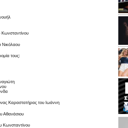
ανουήλ
ου Κωνσταντίνου
υ Νικόλαου
ομία τους:
ναγιώτη
ίνου
ώνδα
νας Καραστατήρας του Ιωάννη
υ Αθανάσιου
ου Κωνσταντίνου