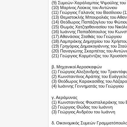
(9) Συμεών-Χαράλαμπος Ψιμούλης του
(10) Μαρίνος Λούκος του Αντώνιου
(11) Γεώργιος Γαλανός του Βασίλειου 
(13) Θεμιστοκλής Μπουρολιάς του Αθα
(14) Θεόδωρος Παπάζογλου του Φώτιο
(15) Θωμάς Χατζηαθανασίου του Νικόλ
(16) Ιωάννης Παπαδόπουλος του Κωνστ
(17) Αθανάσιος Σταθιάς του Γεώργιου
(18) Λαμπράκης Δημητρίου του Χρήστο
(19) Γρηγόριος Δημακογιάννης του Στα
(20) Παναγιώτης Σκαρπέτας του Αντών
(21) Γεώργιος Κορμέντζας του Χρυσόσ
β. Μηχανικοί Αεροσκαφών
(1) Γεώργιος Αλεξανδρής του Τριαντάφ
(2) Κωνσταντίνος Αράπης του Ευάγγελ
(3) Θεόδωρος Καρακασίδης του Λάζαρ
(4) Ιωάννης Γεννηματάς του Γεώργιου
γ. Αεράμυνας
(1) Κωνσταντίνος Φουσταλιεράκης του
(2) Γεώργιος Θώδας του Ιωάννη
(3) Γεώργιος Ανδρέου του Ιωάννη
δ. Οικονομικός Συμεών Γραμματόπουλο