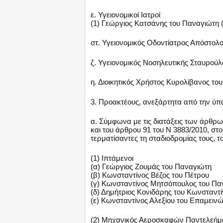
ε. Υγειονομικοί Ιατροί
(1) Γεώργιος Κατσάνης του Παναγιώτη 
στ. Υγειονομικός Οδοντίατρος Απόστολο
ζ. Υγειονομικός Νοσηλευτικής Σταυρο
η. Διοικητικός Χρήστος Κυρολίβανος το
3. Προακτέους, ανεξάρτητα από την ύ
α. Σύμφωνα με τις διατάξεις των άρθρων
και του άρθρου 91 του Ν 3883/2010, σ
τερματίσαντες τη σταδιοδρομίας τους, 
(1) Ιπτάμενοι
(α) Γεώργιος Ζουμάς του Παναγιώτη
(β) Κωνσταντίνος Βέζος του Πέτρου
(γ) Κωνσταντίνος Μητσόπουλος του Πα
(δ) Δημήτριος Κονιδάρης του Κωνσταντ
(ε) Κωνσταντίνος Αλεξίου του Επαμειν
(2) Μηχανικός Αεροσκαφών Παντελεήμ