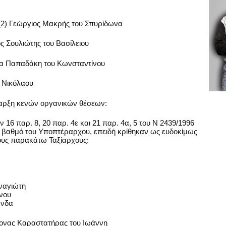
(2) Γεώργιος Μακρής του Σπυρίδωνα
ς Σουλιώτης του Βασίλειου
ύλα Παπαδάκη του Κωνσταντίνου
υ Νικόλαου
παρξη κενών οργανικών θέσεων:
 16 παρ. 8, 20 παρ. 4ε και 21 παρ. 4α, 5 του Ν 2439/1996
το βαθμό του Υποπτέραρχου, επειδή κρίθηκαν ως ευδοκίμως
τους παρακάτω Ταξίαρχους:
ναγιώτη
ίνου
ώνδα
ονας Καραστατήρας του Ιωάννη