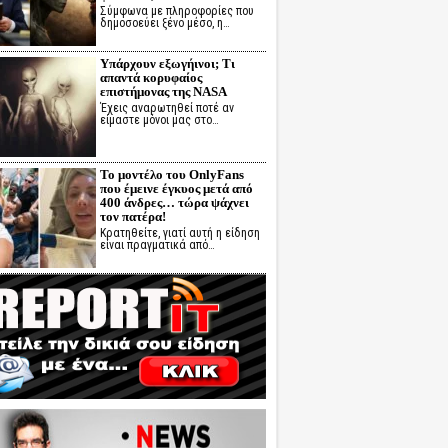
Σύμφωνα με πληροφορίες που
δημοσοεύει ξένο μέσο, η…
Υπάρχουν εξωγήινοι; Τι
απαντά κορυφαίος
επιστήμονας της NASA
Έχεις αναρωτηθεί ποτέ αν
είμαστε μόνοι μας στο…
Το μοντέλο του OnlyFans
που έμεινε έγκυος μετά από
400 άνδρες… τώρα ψάχνει
τον πατέρα!
Κρατηθείτε, γιατί αυτή η είδηση
είναι πραγματικά από…