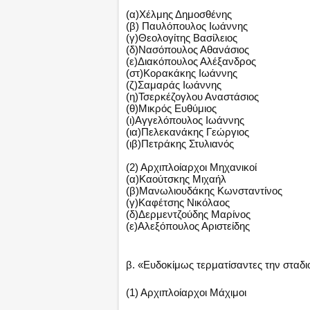
(α)Χέλμης Δημοσθένης
(β) Παυλόπουλος Ιωάννης
(γ)Θεολογίτης Βασίλειος
(δ)Νασόπουλος Αθανάσιος
(ε)Διακόπουλος Αλέξανδρος
(στ)Κορακάκης Ιωάννης
(ζ)Σαμαράς Ιωάννης
(η)Τσερκέζογλου Αναστάσιος
(θ)Μικρός Ευθύμιος
(ι)Αγγελόπουλος Ιωάννης
(ια)Πελεκανάκης Γεώργιος
(ιβ)Πετράκης Στυλιανός
(2) Αρχιπλοίαρχοι Μηχανικοί
(α)Καούτσκης Μιχαήλ
(β)Μανωλιουδάκης Κωνσταντίνος
(γ)Καφέτσης Νικόλαος
(δ)Δερμεντζούδης Μαρίνος
(ε)Αλεξόπουλος Αριστείδης
β. «Ευδοκίμως τερματίσαντες την σταδι
(1) Αρχιπλοίαρχοι Μάχιμοι