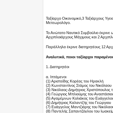
Ταξίαρχο Οικονομικό,3 Ταξιάρχους Υγει
Μετεωρολόγο.
Το Ανώτατο Ναυτικό Συμβούλιο έκρινε ω
Αρχιπλοιάρχους Μάχιμους και 2 Αρχιπλ
Παράλληλα έκρινε διατηρητέους 12 Αρχ
Αναλυτικά, ποιοι ταξίαρχοι παραμέν
1. Διατηρητέοι
α. Ιπτάμενοι
(1) Αριστείδης Κορέας του Ηρακλή
(2) Κωνσταντίνος Στάμος του Νικόλαου
(3) Νικόλαος-Δημήτριος Χριστόπουλος 
(4) Γεώργιος Μπλιούμης του Αναστάσιο
(5) Αγαμέμνων Κολιάκος του Ευάγγελο
(6) Δημήτριος Καλαντζής του Γεώργιου
(7) Ευάγγελος Μαντζιάρης του Νικόλαο
(8) Παντελής Σαπαντζόγλου του Ιωακεί