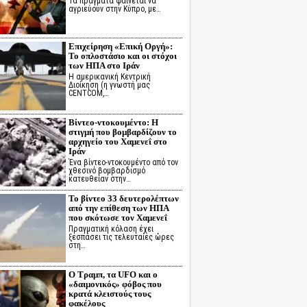
Τα πράγματα φαίνεται να
αγριεύουν στην Κύπρο, με…
Επιχείρηση «Επική Οργή»:
Το οπλοστάσιο και οι στόχοι
των ΗΠΑ στο Ιράν
Η αμερικανική Κεντρική
Διοίκηση (η γνωστή μας
CENTCOM,…
Βίντεο-ντοκουμέντο: Η
στιγμή που βομβαρδίζουν το
αρχηγείο του Χαμενεΐ στο
Ιράν
Ένα βίντεο-ντοκουμέντο από τον
χθεσινό βομβαρδισμό
κατευθείαν στην…
Το βίντεο 33 δευτερολέπτων
από την επίθεση των ΗΠΑ
που σκότωσε τον Χαμενεΐ
Πραγματική κόλαση έχει
ξεσπάσει τις τελευταίες ώρες
στη…
Ο Τραμπ, τα UFO και ο
«δαιμονικός» φόβος που
κρατά κλειστούς τους
φακέλους