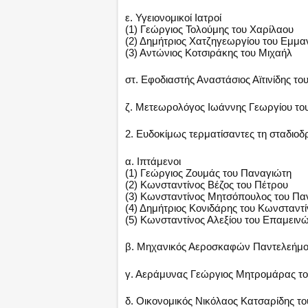
ε. Υγειονομικοί Ιατροί
(1) Γεώργιος Τολούμης του Χαρίλαου
(2) Δημήτριος Χατζηγεωργίου του Εμμ
(3) Αντώνιος Κοτσιράκης του Μιχαήλ
στ. Εφοδιαστής Αναστάσιος Αϊτινίδης τ
ζ. Μετεωρολόγος Ιωάννης Γεωργίου το
2. Ευδοκίμως τερματίσαντες τη σταδιοδρ
α. Ιπτάμενοι
(1) Γεώργιος Ζουμάς του Παναγιώτη
(2) Κωνσταντίνος Βέζος του Πέτρου
(3) Κωνσταντίνος Μητσόπουλος του Πα
(4) Δημήτριος Κονιδάρης του Κωνσταντ
(5) Κωνσταντίνος Αλεξίου του Επαμειν
β. Μηχανικός Αεροσκαφών Παντελεήμο
γ. Αεράμυνας Γεώργιος Μητρομάρας το
δ. Οικονομικός Νικόλαος Κατσαρίδης τ