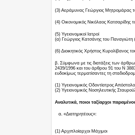
(3) Αεράμυνας Γεώργιος Μητρομάρας τ
(4) Οικονομικός Νικόλαος Κατσαρίδης 
(5) Υγειονομικοί Ιατροί
(α) Γεώργιος Κατσάνης του Παναγιώτη
(6) Διοικητικός Χρήστος Κυρολίβανος τ
β. Σύμφωνα με τις διατάξεις των άρθρων 
2439/1996 και του άρθρου 91 του Ν 38
ευδοκίμως τερματίσαντες τη σταδιοδρομ
(1) Υγειονομικός Οδοντίατρος Απόστολο
(2) Υγειονομικός Νοσηλευτικής Σταυρ
Αναλυτικά, ποιοι ταξίαρχοι παραμένο
α. «Διατηρητέους»:
(1) Αρχιπλοίαρχοι Μάχιμοι