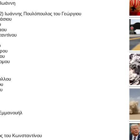
 Ιωάννη
(12) Ιωάννης Πουλόπουλος του Γεώργιου
νάσιου
υ
αου
αντίνου
υ
ύρου
ιου
τομου
υλλου
ου
ου
 Εμμανουήλ
ς του Κωνσταντίνου