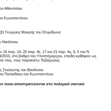
ου Αθανάσιου
του Κωνσταντίνου
 (β) Γεώργιος Μακρής του Σπυρίδωνα
ου Νικόλαου
16 παρ. 14, 20 παρ. 4ε, 17 και 21 παρ. 4γ, δ, 5 του Ν
83/2010, στο βαθμό του Υποπτέραρχου, επειδή κρίθηκαν ως
ία τους, τους παρακάτω Ταξίαρχους:
ς Σουλιώτης του Βασίλειου
ούλα Παπαδάκη του Κωνσταντίνου
υν ποιοι αποστρατεύονται στο πολεμικό ναυτικό: