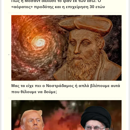
Πώς η Μοσάντ διέλυσε το Ιράν εκ των έσω: Ο
«αόρατος» προδότης και η επιχείρηση 30 ετών
Μας τα είχε πει ο Νοστράδαμος ή απλά βλέπουμε αυτά
που θέλουμε να δούμε;