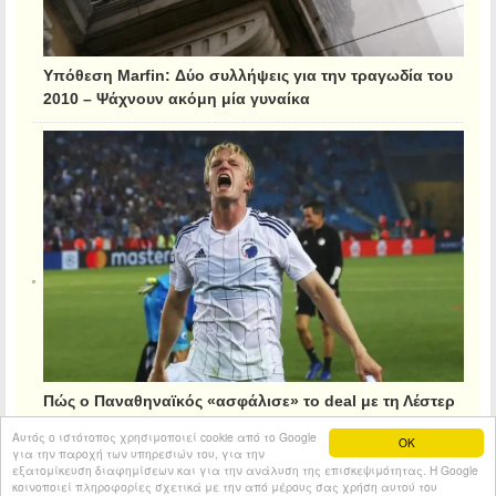
Υπόθεση Marfin: Δύο συλλήψεις για την τραγωδία του
2010 – Ψάχνουν ακόμη μία γυναίκα
Πώς ο Παναθηναϊκός «ασφάλισε» το deal με τη Λέστερ
για τον Κρίστιανσεν
Αυτός ο ιστότοπος χρησιμοποιεί cookie από το Google
OK
για την παροχή των υπηρεσιών του, για την
εξατομίκευση διαφημίσεων και για την ανάλυση της επισκεψιμότητας. Η Google
κοινοποιεί πληροφορίες σχετικά με την από μέρους σας χρήση αυτού του