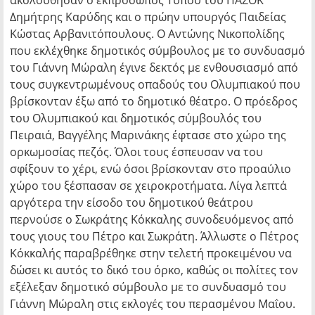
ακολούθησαν ο εκπρόσωπος Τύπου του ΠΑΣΟΚ
Δημήτρης Καρύδης και ο πρώην υπουργός Παιδείας
Κώστας Αρβανιτόπουλους. Ο Αντώνης Νικοπολίδης
που εκλέχθηκε δημοτικός σύμβουλος με το συνδυασμό
του Γιάννη Μώραλη έγινε δεκτός με ενθουσιασμό από
τους συγκεντρωμένους οπαδούς του Ολυμπιακού που
βρίσκονταν έξω από το δημοτικό θέατρο. Ο πρόεδρος
του Ολυμπιακού και δημοτικός σύμβουλός του
Πειραιά, Βαγγέλης Μαρινάκης έφτασε στο χώρο της
ορκωμοσίας πεζός. Όλοι τους έσπευσαν να του
σφίξουν το χέρι, ενώ όσοι βρίσκονταν στο προαύλιο
χώρο του ξέσπασαν σε χειροκροτήματα. Λίγα λεπτά
αργότερα την είσοδο του δημοτικού θεάτρου
περνούσε ο Σωκράτης Κόκκαλης συνοδευόμενος από
τους γιους του Πέτρο και Σωκράτη. Άλλωστε ο Πέτρος
Κόκκαλής παραβρέθηκε στην τελετή προκειμένου να
δώσει κι αυτός το δικό του όρκο, καθώς οι πολίτες τον
εξέλεξαν δημοτικό σύμβουλο με το συνδυασμό του
Γιάννη Μώραλη στις εκλογές του περασμένου Μαΐου.