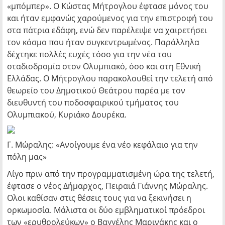
«μπόμπερ». Ο Κώστας Μήτρογλου έφτασε μόνος του
και ήταν εμφανώς χαρούμενος για την επιστροφή του
στα πάτρια εδάφη, ενώ δεν παρέλειψε να χαιρετήσει
τον κόσμο που ήταν συγκεντρωμένος. Παράλληλα
δέχτηκε πολλές ευχές τόσο για την νέα του
σταδιοδρομία στον Ολυμπιακό, όσο και στη Εθνική
Ελλάδας. Ο Μήτρογλου παρακολουθεί την τελετή από
θεωρείο του Δημοτικού Θεάτρου παρέα με τον
διευθυντή του ποδοσφαιρικού τμήματος του
Ολυμπιακού, Κυριάκο Δουρέκα.
Γ. Μώραλης: «Ανοίγουμε ένα νέο κεφάλαιο για την
πόλη μας»
Λίγο πριν από την προγραμματισμένη ώρα της τελετή,
έφτασε ο νέος Δήμαρχος, Πειραιά Γιάννης Μώραλης.
Ολοι καθίσαν στις θέσεις τους για να ξεκινήσει η
ορκωμοσία. Μάλιστα οι δύο εμβληματικοί πρόεδροι
των «ερυθρολεύκων» ο Βαγγέλης Μαρινάκης και ο