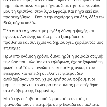
πήρε μία κοπέλα και με πήγε μαζί με την τότε γυναίκα
μου τη Χριστίνα, στον Άγιο Εφραίμ. Και πήγα εκεί και
προσευχήθηκα… Έκανα την εγχείρηση και όλα, δόξα τω
Θεώ, πήγαν καλά».
Όλα αυτά τα χρόνια, με μεγάλη δύναμη ψυχής και
αγώνα, ο Αντώνης κατάφερε να ξεπεράσει το
πρόβλημα και συνέχισε να δημιουργεί, χαρίζοντάς μας
επιτυχίες.
Πριν από ενάμιση χρόνο, όμως, ήρθε η μοιραία στιγμή:
την ώρα που μιλούσε στο τηλέφωνο, έχασε ξαφνικά τη
φωνή του! Τότε διαγνώστηκε κακοήθης όγκος στον
εγκέφαλο και -επειδή οι Eλληνες γιατροί δεν
αναλάμβαναν να τον χειρουργήσουν, φοβούμενοι
μήπως πειραχτεί το νεύρο της ομιλίας-μεταφέρθηκε
στο Ανόβερο της Γερμανίας.
Μετά την επέμβαση από Γερμανούς ειδικούς, ο
τραγουδοποιός επέστρεψε στην Ελλάδα και, μάλιστα,