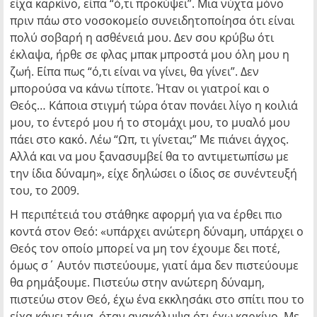
είχα καρκίνο, είπα “ό,τι προκύψει”. Μια νύχτα μόνο
πριν πάω στο νοσοκομείο συνειδητοποίησα ότι είναι
πολύ σοβαρή η ασθένειά μου. Δεν σου κρύβω ότι
έκλαψα, ήρθε σε φλας μπακ μπροστά μου όλη μου η
ζωή. Είπα πως “ό,τι είναι να γίνει, θα γίνει”. Δεν
μπορούσα να κάνω τίποτε. Ήταν οι γιατροί και ο
Θεός… Κάποια στιγμή τώρα όταν πονάει λίγο η κοιλιά
μου, το έντερό μου ή το στομάχι μου, το μυαλό μου
πάει στο κακό. Λέω “Ωπ, τι γίνεται;” Με πιάνει άγχος.
Αλλά και να μου ξανασυμβεί θα το αντιμετωπίσω με
την ίδια δύναμη», είχε δηλώσει ο ίδιος σε συνέντευξή
του, το 2009.
Η περιπέτειά του στάθηκε αφορμή για να έρθει πιο
κοντά στον Θεό: «υπάρχει ανώτερη δύναμη, υπάρχει ο
Θεός τον οποίο μπορεί να μη τον έχουμε δει ποτέ,
όμως σ΄ Αυτόν πιστεύουμε, γιατί άμα δεν πιστεύουμε
θα ρημάξουμε. Πιστεύω στην ανώτερη δύναμη,
πιστεύω στον Θεό, έχω ένα εκκλησάκι στο σπίτι που το
είχα κάνει τάμα, όταν ανακάλυψα ότι έχω καρκίνο. Με