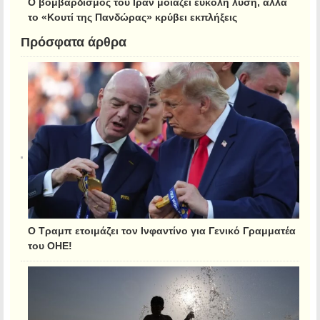
Ο βομβαρδισμός του Ιράν μοιάζει εύκολη λύση, αλλά
το «Κουτί της Πανδώρας» κρύβει εκπλήξεις
Πρόσφατα άρθρα
Ο Τραμπ ετοιμάζει τον Ινφαντίνο για Γενικό Γραμματέα
του ΟΗΕ!